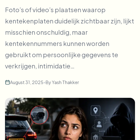
Bulk gezichtsvervaging
Foto’s of video’s plaatsen waarop
Gezicht wisselen - Video
Hoge doorvoer pipelines
kentekenplaten duidelijk zichtbaar zijn, lijkt
Alles vervagen
misschien onschuldig, maar
Video-intelligentie
Enterprise-zones, beleid en beoordeling
kentekennummers kunnen worden
API & SDK
Batch video vervagen
Uploads, taken en webhooks automatiseren
gebruikt om persoonlijke gegevens te
Verwerk veel video’s in één keer
verkrijgen, intimidatie…
Contactformulier
August 31, 2025
•
By
Yash Thakker
Video-intelligentie
Achtergrondverwijdering in bulk