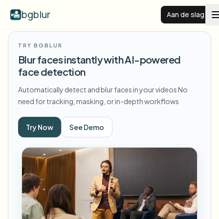
bgblur
Aan de slag
TRY BGBLUR
Videoachtergrond vervagen
Blur faces instantly with AI-powered
face detection
Prijzen
Automatically detect and blur faces in your videos
No
need for tracking, masking, or in-depth workflows
Voorbeelden
Try Now
See Demo
Functies
Alle voorbeelden bekijken
Blader door de volledige voorbeeldenbibliotheek
Zakelijk
View all features
Browse every blur tool in one place
Gezicht vervagen
Bronnen
Kenteken vervagen
Scholen & onderwijs