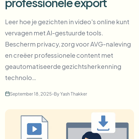
professionele export
Bulk gezichtsvervaging
Gezicht wisselen - Video
Hoge doorvoer pipelines
Leer hoe je gezichten in video's online kunt
Alles vervagen
vervagen met AI-gestuurde tools.
Video-intelligentie
Enterprise-zones, beleid en beoordeling
Bescherm privacy, zorg voor AVG-naleving
API & SDK
Batch video vervagen
Uploads, taken en webhooks automatiseren
en creëer professionele content met
Verwerk veel video’s in één keer
geautomatiseerde gezichtsherkenning
Contactformulier
technolo…
Video-intelligentie
September 18, 2025
•
By
Yash Thakker
Achtergrondverwijdering in bulk