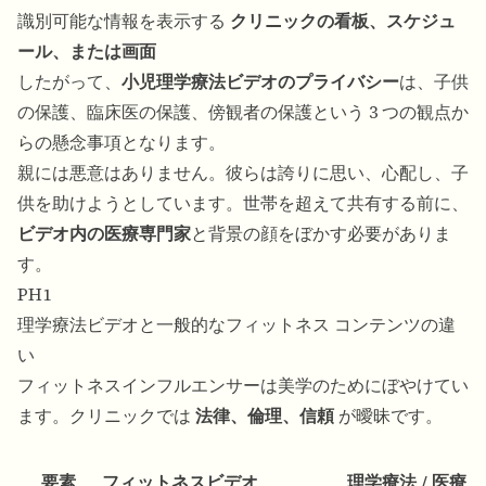
識別可能な情報を表示する
クリニックの看板、スケジュ
ール、または画面
したがって、
小児理学療法ビデオのプライバシー
は、子供
の保護、臨床医の保護、傍観者の保護という 3 つの観点か
らの懸念事項となります。
親には悪意はありません。彼らは誇りに思い、心配し、子
供を助けようとしています。世帯を超えて共有する前に、
ビデオ内の医療専門家
と背景の顔をぼかす必要がありま
す。
PH1
理学療法ビデオと一般的なフィットネス コンテンツの違
い
フィットネスインフルエンサーは美学のためにぼやけてい
ます。クリニックでは
法律、倫理、信頼
が曖昧です。
要素
フィットネスビデオ
理学療法 / 医療