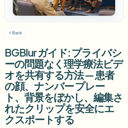
ナンバープレートをぼかす
キャンパスカメラ、講義、地区の一括プライバシー
FAQ
背景をぼかす
顔をぼかす
メディア・エンターテインメント
Choose language
試写、リリース、コンプライアンス
ブログ
何でもぼかす
背景をぼかす
Back
小売・EC
Whitepapers
店舗・倉庫の映像
何でもぼかす
スクリーン録画のぼかし
BGBlur ガイド: プライバシ
ツール
医療
AI Video Object Remover
GDPRコンプライアンスぼかし
クリニックと患者向けビデオガバナンス
ーの問題なく理学療法ビデ
カテゴリ
公共部門
ストリートインタビューぼかし
オを共有する方法 — 患者
製品
写真の顔をオンラインでぼかす
FOIA、安全な開示、編集
の顔、ナンバー プレー
ゲーム＆配信ぼかし
顔の匿名化
ト、背景をぼかし、編集さ
一括顔の匿名化
ボイスアノニマイザー
大量バッチ、保持、SLA
れたクリップを安全にエ
一括ナンバープレートぼかし
クスポートする
フリート、ドライブレコーダー、駐車場を大規模に
顔交換 - 画像