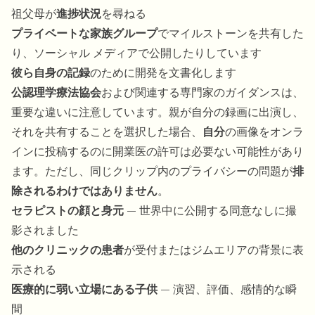
祖父母が
進捗状況
を尋ねる
プライベートな家族グループ
でマイルストーンを共有した
り、ソーシャル メディアで公開したりしています
彼ら自身の記録
のために開発を文書化します
公認理学療法協会
および関連する専門家のガイダンスは、
重要な違いに注意しています。親が自分の録画に出演し、
それを共有することを選択した場合、
自分
の画像をオンラ
インに投稿するのに開業医の許可は必要ない可能性があり
ます。ただし、同じクリップ内のプライバシーの問題が
排
除されるわけではありません
。
セラピストの顔と身元
— 世界中に公開する同意なしに撮
影されました
他のクリニックの患者
が受付またはジムエリアの背景に表
示される
医療的に弱い立場にある子供
— 演習、評価、感情的な瞬
間