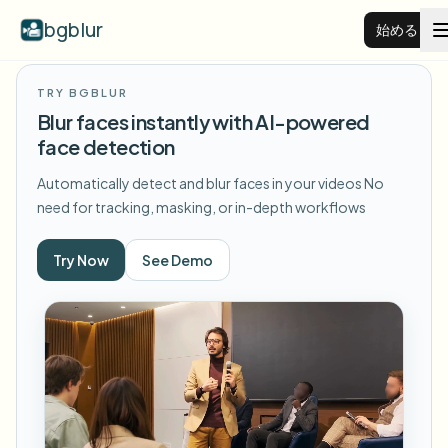
bgblur
始める
TRY BGBLUR
動画背景ぼかし
Blur faces instantly with AI-powered
face detection
料金
Automatically detect and blur faces in your videos
No
need for tracking, masking, or in-depth workflows
例
Try Now
See Demo
機能
すべての例を見る
サンプルライブラリ全体を閲覧する
エンタープライズ
View all features
Browse every blur tool in one place
顔をぼかす
リソース
ナンバープレートをぼかす
学校・教育