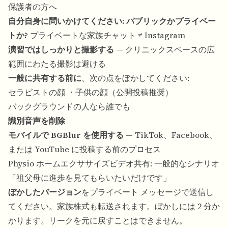
保護者の方へ
自分自身に問いかけてください: パブリックかプライベー
トか?
プライベートな家族チャット ≠ Instagram
演習ではしっかりと撮影する
— クリニックスペースの広
範囲にわたる撮影は避ける
一般に共有する前に
、次の点をぼかしてください:
セラピストの顔 ・子供の顔（公開投稿推奨）
バックグラウンドの人なら誰でも
識別音声を削除
モバイルで BGBlur を使用する
— TikTok、Facebook、
または YouTube に投稿する前のプロセス
Physio ホームエクササイズビデオ共有: 一般的なシナリオ
「祖父母に進歩を見てもらいたいだけです」
ぼかしたバージョン
をプライベート メッセージで送信し
てください。家族株式も転送されます。ぼかしには 2 分か
かります。リークを元に戻すことはできません。