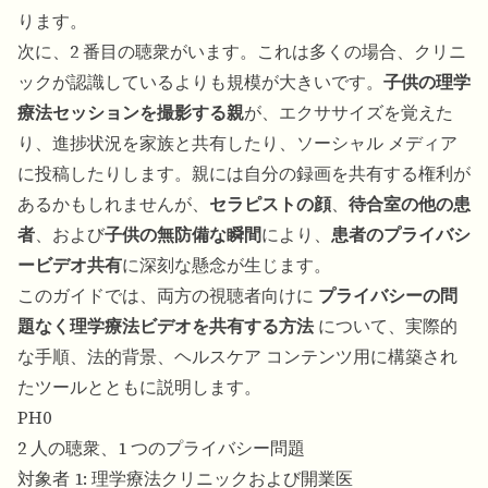
ります。
次に、2 番目の聴衆がいます。これは多くの場合、クリニ
ックが認識しているよりも規模が大きいです。
子供の理学
療法セッションを撮影する親
が、エクササイズを覚えた
り、進捗状況を家族と共有したり、ソーシャル メディア
に投稿したりします。親には自分の録画を共有する権利が
あるかもしれませんが、
セラピストの顔
、
待合室の他の患
者
、および
子供の無防備な瞬間
により、
患者のプライバシ
ービデオ共有
に深刻な懸念が生じます。
このガイドでは、両方の視聴者向けに
プライバシーの問
題なく理学療法ビデオを共有する方法
について、実際的
な手順、法的背景、ヘルスケア コンテンツ用に構築され
たツールとともに説明します。
PH0
2 人の聴衆、1 つのプライバシー問題
対象者 1: 理学療法クリニックおよび開業医