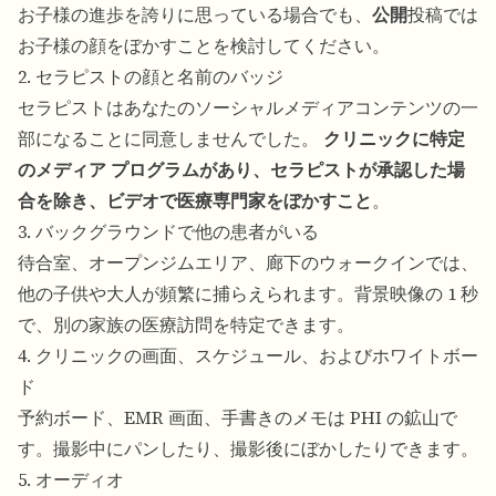
お子様の進歩を誇りに思っている場合でも、
公開
投稿では
お子様の顔をぼかすことを検討してください。
2. セラピストの顔と名前のバッジ
セラピストはあなたのソーシャルメディアコンテンツの一
部になることに同意しませんでした。
クリニックに特定
のメディア プログラムがあり、セラピストが承認した場
合を除き、ビデオで医療専門家をぼかすこと
。
3. バックグラウンドで他の患者がいる
待合室、オープンジムエリア、廊下のウォークインでは、
他の子供や大人が頻繁に捕らえられます。背景映像の 1 秒
で、別の家族の医療訪問を特定できます。
4. クリニックの画面、スケジュール、およびホワイトボー
ド
予約ボード、EMR 画面、手書きのメモは PHI の鉱山で
す。撮影中にパンしたり、撮影後にぼかしたりできます。
5. オーディオ