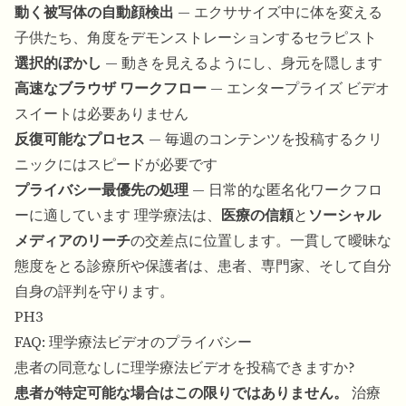
動く被写体の自動顔検出
— エクササイズ中に体を変える
子供たち、角度をデモンストレーションするセラピスト
選択的ぼかし
— 動きを見えるようにし、身元を隠します
高速なブラウザ ワークフロー
— エンタープライズ ビデオ
スイートは必要ありません
反復可能なプロセス
— 毎週のコンテンツを投稿するクリ
ニックにはスピードが必要です
プライバシー最優先の処理
— 日常的な匿名化ワークフロ
ーに適しています 理学療法は、
医療の信頼
と
ソーシャル
メディアのリーチ
の交差点に位置します。一貫して曖昧な
態度をとる診療所や保護者は、患者、専門家、そして自分
自身の評判を守ります。
PH3
FAQ: 理学療法ビデオのプライバシー
患者の同意なしに理学療法ビデオを投稿できますか?
患者が特定可能な場合はこの限りではありません。
治療