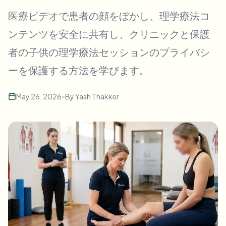
一括顔ぼかし
医療ビデオで患者の顔をぼかし、理学療法コ
顔交換 - 動画
高スループットパイプライン
ンテンツを安全に共有し、クリニックと保護
何でもぼかす
者の子供の理学療法セッションのプライバシ
ビデオインテリジェンス
企業ゾーン、ポリシー、レビュー
ーを保護する方法を学びます。
API & SDK
一括動画ぼかし
アップロード、ジョブ、ウェブフックを自動化
複数の動画をまとめて処理
May 26, 2026
•
By
Yash Thakker
お問い合わせフォーム
ビデオインテリジェンス
一括背景除去