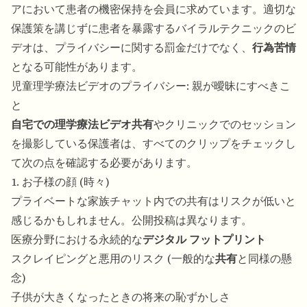
アにおいて患者の機密保持を会員に求めています。適切な
保護策を講じずに患者を暴露するバイラルテクニックのビ
デオは、プライバシーに関する罰金だけでなく、
行為苦情
となる可能性があります。
児童理学療法ビデオのプライバシー: 親が曖昧にすべきこ
と
自宅での理学療法ビデオ共有
やクリニックでのセッション
を撮影している保護者は、すべてのクリップをチェックし
て次の点を確認する必要があります。
1. お子様の顔 (時々)
プライベートな家族チャット内での共有はリスクが低いと
感じるかもしれません。公開投稿は異なります。
医療分野における永続的な
デジタル フットプリント
スクレイピングと悪用のリスク (一般的な
共有
と同様の懸
念)
子供が大きくなったときの将来の恥ずかしさ