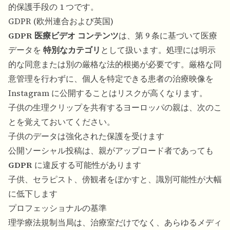
的保護手段の 1 つです。
GDPR (欧州連合および英国)
GDPR 医療ビデオ コンテンツ
は、第 9 条に基づいて医療
データを
特別なカテゴリ
として扱います。処理には明示
的な同意または別の厳格な法的根拠が必要です。厳格な同
意管理を行わずに、個人を特定できる患者の治療映像を
Instagram に公開することはリスクが高くなります。
子供の生理クリップを共有するヨーロッパの親は、次のこ
とを覚えておいてください。
子供のデータは強化された保護を受けます
公開ソーシャル投稿は、親がアップロード者であっても
GDPR
に違反する可能性があります
子供、セラピスト、傍観者をぼかすと、識別可能性が大幅
に低下します
プロフェッショナルの基準
理学療法規制当局は、治療室だけでなく、あらゆるメディ