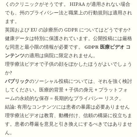
くのクリニックがそうです。 HIPAA が適用されない場合
でも、州のプライバシー法と職業上の行動規則は適用され
ます。
英国および EU の診療所の GDPR についてはどうですか?
健康データは特別に保護されています。公開投稿には厳格
な同意と最小限の情報が必要です。
GDPR 医療ビデオ コ
ンテンツ
の適用は病院に限定されません。
理学療法ビデオで子供の顔をぼかしたほうがよいでしょう
か?
パブリック
のソーシャル投稿については、それを強く検討
してください。医療的背景 + 子供の身元 + プラットフォ
ームの永続的な保存 = 長期的なプライバシー リスク。
結論: 有用なコンテンツには患者の暴露は必要ありません
理学療法ビデオは教育、動機付け、信頼の構築に役立ちま
す。患者の尊厳を意見と引き換えにするべきではありませ
ん。