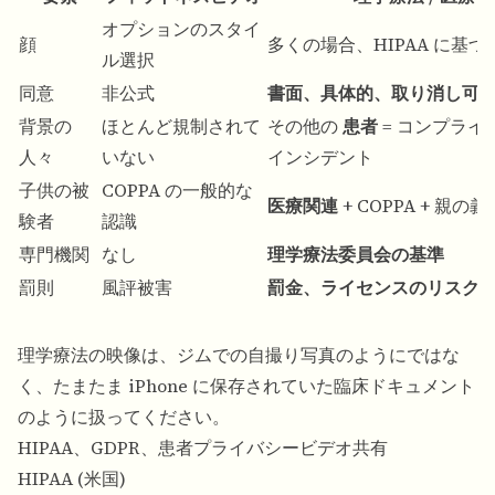
オプションのスタイ
顔
多くの場合、HIPAA に基づ
ル選択
同意
非公式
書面、具体的、取り消し可
背景の
ほとんど規制されて
その他の
患者
= コンプライ
人々
いない
インシデント
子供の被
COPPA の一般的な
医療関連
+ COPPA + 親の義
験者
認識
専門機関
なし
理学療法委員会の基準
罰則
風評被害
罰金、ライセンスのリスク
理学療法の映像は、ジムでの自撮り写真のようにではな
く、たまたま iPhone に保存されていた臨床ドキュメント
のように扱ってください。
HIPAA、GDPR、患者プライバシービデオ共有
HIPAA (米国)