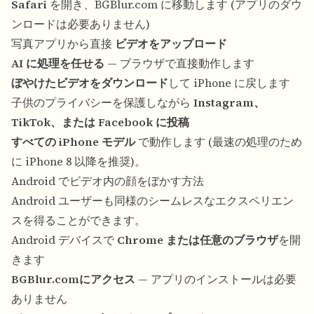
Safari
を開き、BGBlur.com に移動します (アプリのダウ
ンロードは必要ありません)
写真アプリから直接
ビデオをアップロード
AI に処理を任せる
— ブラウザで直接動作します
ぼやけたビデオをダウンロード
して iPhone に戻します
子供のプライバシーを保護しながら
Instagram、
TikTok、または Facebook に投稿
すべての iPhone モデル
で動作します (最速の処理のため
に iPhone 8 以降を推奨)。
Android でビデオ内の顔をぼかす方法
Android ユーザーも同様のシームレスなエクスペリエン
スを得ることができます。
Android デバイスで
Chrome または任意のブラウザ
を開
きます
BGBlur.comにアクセス
— アプリのインストールは必要
ありません