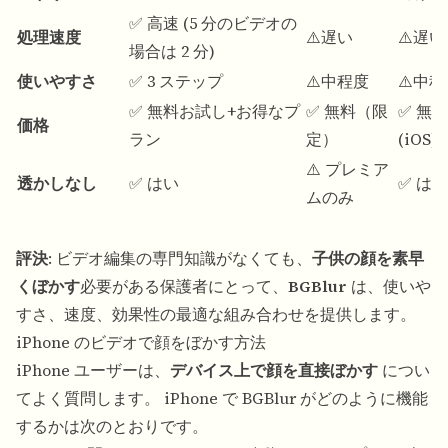
✅ 高速 (5 分のビデオの
処理速度
⚠️遅い
⚠️遅い
場合は 2 分)
使いやすさ
✅ 3 ステップ
⚠️中程度
⚠️中
✅ 無料お試し+お得なプ
✅ 無料（限
✅ 無料
価格
ラン
定）
(iOS)
⚠️ プレミア
透かしなし
✅ はい
✅ はい
ムのみ
評決
: ビデオ編集の専門知識がなくても、
子供の顔を素早
くぼかす
必要がある保護者にとって、
BGBlur
は、使いや
すさ、速度、効果性の最適な組み合わせを提供します。
iPhone のビデオで顔をぼかす方法
iPhone ユーザーは、
デバイス上で顔を直接ぼかす
につい
てよく質問します。 iPhone で BGBlur がどのように機能
するかは次のとおりです。