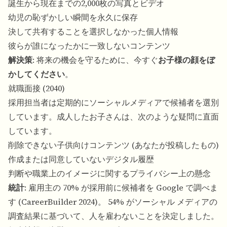
誕生から現在までの2,000枚の写真とビデオ
幼児の恥ずかしい瞬間を永久に保存
決して共有することを選択しなかった個人情報
彼らが誰になったかに一致しないコンテンツ
解決策
: 将来の機会を守るために、今すぐ
お子様の顔をぼ
かしてください
。
就職面接 (2040)
採用担当者は定期的にソーシャルメディアで候補者を選別
しています。成人したお子さんは、次のような疑問に直面
しています。
削除できない子供向けコンテンツ (あなたが投稿したもの)
作成または同意していないデジタル履歴
判断や職業上のイメージに関するプライバシー上の懸念
統計
: 雇用主の 70% が採用前に候補者を Google で調べま
す (CareerBuilder 2024)。 54% がソーシャル メディアの
調査結果に基づいて、人を雇わないことを決定しました。