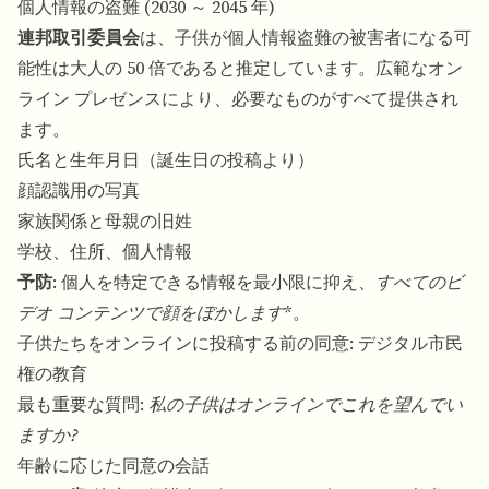
個人情報の盗難 (2030 ～ 2045 年)
連邦取引委員会
は、子供が個人情報盗難の被害者になる可
能性は大人の 50 倍であると推定しています。広範なオン
ライン プレゼンスにより、必要なものがすべて提供され
ます。
氏名と生年月日（誕生日の投稿より）
顔認識用の写真
家族関係と母親の旧姓
学校、住所、個人情報
予防
: 個人を特定できる情報を最小限に抑え、
すべてのビ
デオ コンテンツで顔をぼかします
*。
子供たちをオンラインに投稿する前の同意: デジタル市民
権の教育
最も重要な質問:
私の子供はオンラインでこれを望んでい
ますか?
年齢に応じた同意の会話