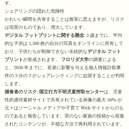
す。
シェアリングの隠れた危険性
かわいい瞬間を共有することは無害に思えますが、リスク
は現実のものであり、増大しています。
デジタル フットプリントに関する懸念
: 5 歳までに、平均
的な子供は 1,500 枚の自分の写真をオンラインに所有して
おり、子供たちが制御できない永続的な
デジタル フット
プリント
が形成されます。
フロリダ大学
の調査による
と、2030 年までに、若者に影響を与える個人情報詐欺事
件の 3 分の 2 がシェアレンティングに起因することが判明
します。
捕食者のリスク
:
国立行方不明児童搾取センター
は、児童
性的虐待素材サイトで共有されている画像の最大 50% が
元々はソーシャル メディアや子育て Web サイトからのも
のであると報告しています。罪のない家族の投稿から収集
されたコンテンツが、不穏な方法で再利用されています。