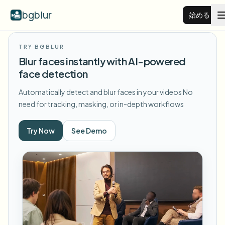
bgblur
始める
TRY BGBLUR
動画背景ぼかし
Blur faces instantly with AI-powered
face detection
料金
Automatically detect and blur faces in your videos
No
need for tracking, masking, or in-depth workflows
例
Try Now
See Demo
機能
すべての例を見る
サンプルライブラリ全体を閲覧する
エンタープライズ
View all features
Browse every blur tool in one place
顔をぼかす
リソース
ナンバープレートをぼかす
学校・教育