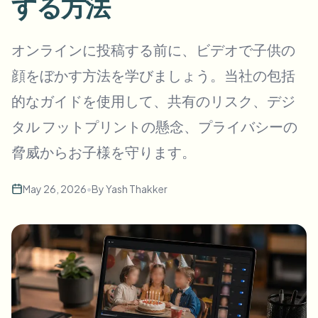
する方法
一括顔ぼかし
顔交換 - 動画
高スループットパイプライン
オンラインに投稿する前に、ビデオで子供の
何でもぼかす
顔をぼかす方法を学びましょう。当社の包括
ビデオインテリジェンス
企業ゾーン、ポリシー、レビュー
的なガイドを使用して、共有のリスク、デジ
API & SDK
一括動画ぼかし
アップロード、ジョブ、ウェブフックを自動化
タル フットプリントの懸念、プライバシーの
複数の動画をまとめて処理
脅威からお子様を守ります。
お問い合わせフォーム
May 26, 2026
•
By
Yash Thakker
ビデオインテリジェンス
一括背景除去