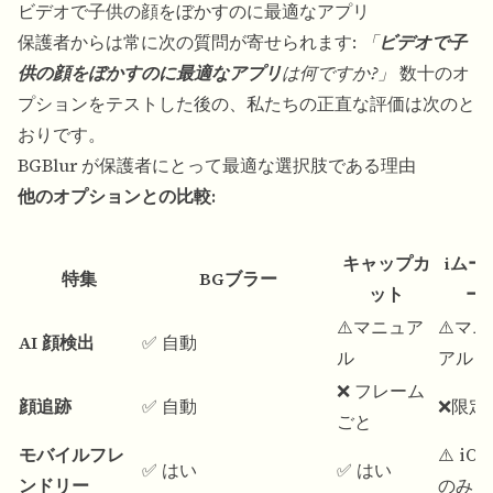
ビデオで子供の顔をぼかすのに最適なアプリ
保護者からは常に次の質問が寄せられます:
「
ビデオで子
供の顔をぼかすのに最適なアプリ
は何ですか?」
数十のオ
プションをテストした後の、私たちの正直な評価は次のと
おりです。
BGBlur が保護者にとって最適な選択肢である理由
他のオプションとの比較:
キャップカ
iムー
特集
BGブラー
ット
ー
⚠️マニュア
⚠️マ
AI 顔検出
✅ 自動
ル
アル
❌ フレーム
顔追跡
✅ 自動
❌限定
ごと
モバイルフレ
⚠️ iOS
✅ はい
✅ はい
ンドリー
のみ