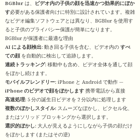
BGBlur
は、
ビデオ内の子供の顔を迅速かつ効果的にぼか
す
必要がある保護者向けに特別に設計されています。複雑
なビデオ編集ソフトウェアとは異なり、BGBlur を使用す
ると子供のプライバシー保護が簡単になります。
BGBlur が保護者に最適な理由
AI による顔検出
: 動き回る子供を含む、ビデオ内の
すべ
ての顔
を自動的に検出して追跡します。
連続トラッキング
: 移動中も含め、ビデオ全体を通して顔
をぼかし続けます。
モバイルフレンドリー
: iPhone と Android で動作 —
iPhone のビデオで顔をぼかします
携帯電話から直接
高速処理
: 5 分の誕生日ビデオを 2 分以内に処理します
複数のぼかしスタイル
: スムーズなぼかし、ピクセル化、
またはソリッド ブロッキングから選択します。
選択的ぼかし
: 大人が見えるようにしながら子供の顔だけ
をぼかします (またはその逆)