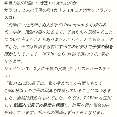
本当の親の物語: なぜぼやけ始めたのか
サラ M.、2 人の子供の母 (カリフォルニア州サンフランシ
スコ)
「公園にいた見知らぬ人が私の Instagram から娘の名
前、学校、活動内容を知るまで、子供たちを投稿すること
について考えたこともありませんでした。とてもショック
でした。今では投稿する前に
すべてのビデオで子供の顔を
ぼかし
しています。BGBlur なら 30 秒で済むので、安心
できます。」
ジェイソン T.、3 人の子供の父親 (テキサス州オースティ
ン)
「私の 12 歳の息子は、私が生まれてから断りもなく
2,000 枚以上の息子の写真を投稿していることに気づきま
した。会話は残酷なものでした。今では、BGBlur を使用
して
動画内で息子の身元を保護
し、許可を得た場合のみ
投稿しています。私たちの関係はずっと良くなりまし