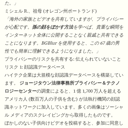
た。」
ミシェル R.、祖母 (オレゴン州ポートランド)
「海外の家族とビデオを共有していますが、プライバシー
が心配です。
孫の顔をぼかす方法
を学べば、貴重な瞬間を
インターネット全体に公開することなく親戚と共有できる
ことになります。BGBlur を使用すると、この 67 歳の男
性でも簡単に理解できるようになりました。」
プライバシーのリスクを共有する: 伝えられていないこと
リスク 1: 顔認識データベース
ハイテク企業は大規模な顔認識データベースを構築してい
ます。
ジョージタウン法律事務所プライバシー＆テクノ
ロジーセンター
の調査によると、1 億 1,700 万人を超える
アメリカ人 (数百万人の子供を含む) が法執行機関の顔認
識ネットワークに加入しています。多くの画像はソーシャ
ル メディアのスクレイピングから取得したものです。
ぼかしのない子供向けビデオを投稿すると、参加に同意し