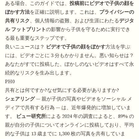
ある場合、このガイドでは、
投稿前にビデオで子供の顔を
ぼかす方法
を正確に説明します。これは、
プライバシーの
共有リスク
、個人情報の盗難、および生涯にわたる
デジタ
ル フットプリント
の影響から子供を守るために実行でき
る最も重要なステップです。
良いニュースは？
ビデオで子供の顔をぼかす
方法を学ぶ
には、ビデオごとに 3 分もかかりません。悪い知らせは？
あなたがすでに投稿した、ぼかしのないビデオはすべて永
続的なリスクを生み出します。
PH0
共有とは何ですか?なぜ気にする必要がありますか?
シェアリング
— 親が子供の写真やビデオをソーシャル メ
ディアで共有する行為 — は、近年爆発的に増加していま
す。
ピュー研究所
による 2024 年の調査によると、89% の
親が自分の子供についてオンラインに投稿しており、平均
的な子供は 13 歳までに 1,300 枚の写真を共有していま