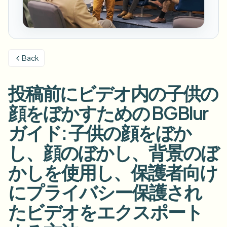
ナンバープレートをぼかす
キャンパスカメラ、講義、地区の一括プライバシー
FAQ
背景をぼかす
顔をぼかす
メディア・エンターテインメント
Choose language
試写、リリース、コンプライアンス
ブログ
何でもぼかす
背景をぼかす
Back
小売・EC
Whitepapers
店舗・倉庫の映像
何でもぼかす
スクリーン録画のぼかし
投稿前にビデオ内の子供の
ツール
医療
AI Video Object Remover
GDPRコンプライアンスぼかし
クリニックと患者向けビデオガバナンス
顔をぼかすための BGBlur
カテゴリ
公共部門
ストリートインタビューぼかし
ガイド: 子供の顔をぼか
製品
写真の顔をオンラインでぼかす
FOIA、安全な開示、編集
し、顔のぼかし、背景のぼ
ゲーム＆配信ぼかし
顔の匿名化
かしを使用し、保護者向け
一括顔の匿名化
ボイスアノニマイザー
大量バッチ、保持、SLA
にプライバシー保護され
一括ナンバープレートぼかし
たビデオをエクスポート
フリート、ドライブレコーダー、駐車場を大規模に
顔交換 - 画像