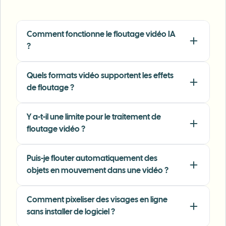
"
The blur tools are a lifesaver — I can softly
blur distracting backgrounds and
automatically anonymize license plates in
Comment fonctionne le floutage vidéo IA
my vlogs.
"
?
Sarah Johnson
SJ
Content Creator
•
YouTube
Quels formats vidéo supportent les effets
de floutage ?
"
Perfect for short-form content — selective
blur and automatic license-plate hiding
Y a-t-il une limite pour le traitement de
keeps posts compliant and on-brand without
floutage vidéo ?
manual editing.
"
Emma Rodriguez
Puis-je flouter automatiquement des
ER
Social Media Manager
•
Digital Agency
objets en mouvement dans une vidéo ?
"
I've used many blur filters, but the adaptive
Comment pixeliser des visages en ligne
face and plate blur here are the most natural-
sans installer de logiciel ?
looking — great for client deliverables where