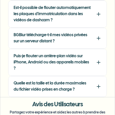
privacy matters.
"
Est-il possible de flouter automatiquement
les plaques d'immatriculation dans les
Lisa Thompson
LT
Freelance Video Editor
•
Independent
vidéos de dashcam ?
BGBlur télécharge-t-il mes vidéos privées
"
We rely on the motion-aware blur and plate
sur un serveur distant ?
anonymization for on-the-go product demos.
It's fast, consistent, and saves legal review
time.
"
Puis-je flouter un arrière-plan vidéo sur
iPhone, Android ou des appareils mobiles
Michael Chen
MC
?
Marketing Director
•
TechStart Inc.
Quelle est la taille et la durée maximales
du fichier vidéo prises en charge ?
Avis des Utilisateurs
Partagez votre expérience et aidez les autres à prendre des