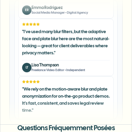
"
I've used many blur filters, but the adaptive
face and plate blur here are the most natural-
looking — great for client deliverables where
privacy matters.
"
Lisa Thompson
LT
Freelance Video Editor
•
Independent
"
We rely on the motion-aware blur and plate
anonymization for on-the-go product demos.
It's fast, consistent, and saves legal review
time.
"
Michael Chen
MC
Marketing Director
•
TechStart Inc.
Questions Fréquemment Posées