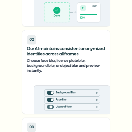
.mp4
Upload
0%
02
Our AI maintains consistent anonymized
identities across all frames
Choose face blur, license plate blur,
background blur, or object blur and preview
instantly.
Background Blur
Face Blur
License Plate
03