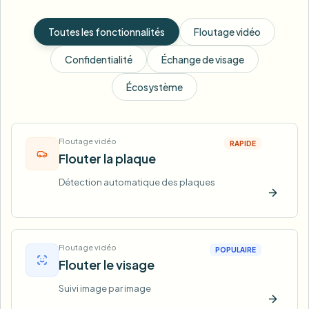
Toutes les fonctionnalités
Floutage vidéo
Confidentialité
Échange de visage
Écosystème
Floutage vidéo
RAPIDE
Flouter la plaque
Détection automatique des plaques
Essaye
Floutage vidéo
POPULAIRE
Flouter le visage
Suivi image par image
Essaye