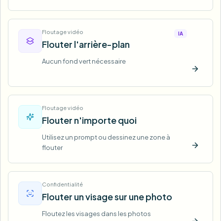
Floutage vidéo
IA
Flouter l'arrière-plan
Aucun fond vert nécessaire
Essaye
Floutage vidéo
Flouter n'importe quoi
Utilisez un prompt ou dessinez une zone à
flouter
Essaye
Confidentialité
Flouter un visage sur une photo
Floutez les visages dans les photos