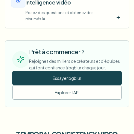
Intelligence vidéo
Posez des questions et obtenez des
résumés IA
Essaye
Prêt à commencer ?
Rejoignez des milliers de créateurs et d'équipes
qui font confiance à bgblur chaque jour.
Essayer bgblur
Explorer l'API