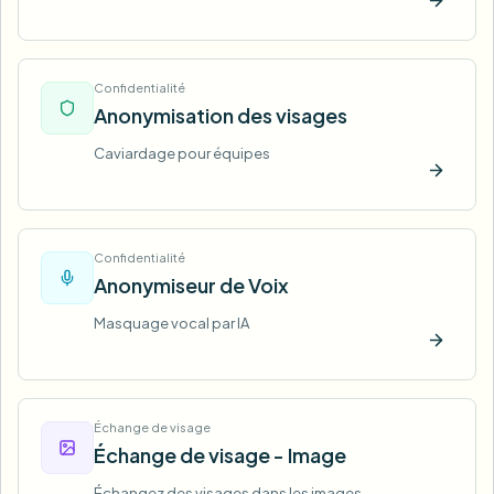
Essaye
Confidentialité
Anonymisation des visages
Caviardage pour équipes
Essaye
Confidentialité
Anonymiseur de Voix
Masquage vocal par IA
Essaye
Échange de visage
Échange de visage - Image
Échangez des visages dans les images