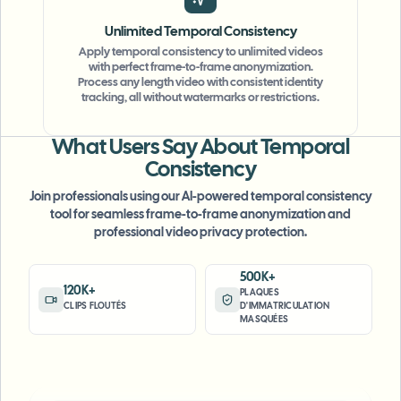
Unlimited Temporal Consistency
Apply temporal consistency to unlimited videos
with perfect frame-to-frame anonymization.
Process any length video with consistent identity
tracking, all without watermarks or restrictions.
"
The blur tools are a lifesaver — I can softly
blur distracting backgrounds and
What Users Say About Temporal
automatically anonymize license plates in
Consistency
my vlogs.
"
Join professionals using our AI-powered temporal consistency
Sarah Johnson
tool for seamless frame-to-frame anonymization and
SJ
Content Creator
•
YouTube
professional video privacy protection.
500K+
"
Perfect for short-form content — selective
120K+
PLAQUES
blur and automatic license-plate hiding
CLIPS FLOUTÉS
D'IMMATRICULATION
MASQUÉES
keeps posts compliant and on-brand without
manual editing.
"
Emma Rodriguez
ER
Social Media Manager
•
Digital Agency