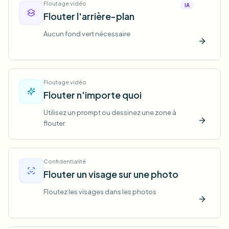
Floutage vidéo
IA
Flouter l'arrière-plan
Aucun fond vert nécessaire
Essaye
Floutage vidéo
Flouter n'importe quoi
Utilisez un prompt ou dessinez une zone à
flouter
Essaye
Confidentialité
Flouter un visage sur une photo
Floutez les visages dans les photos
Essaye