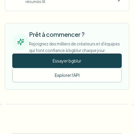
résumés IA
Essaye
Prêt à commencer ?
Rejoignez des milliers de créateurs et d'équipes
qui font confiance à bgblur chaque jour.
Essayer bgblur
Explorer l'API