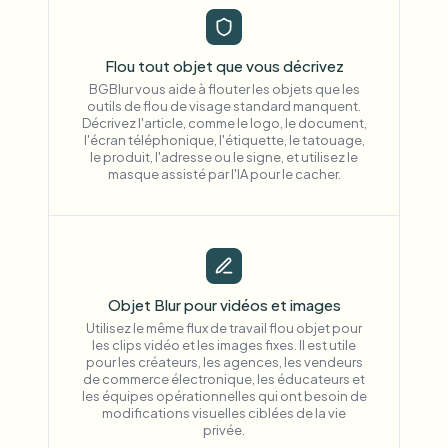
Flou tout objet que vous décrivez
BGBlur vous aide à flouter les objets que les
outils de flou de visage standard manquent.
Décrivez l'article, comme le logo, le document,
l'écran téléphonique, l'étiquette, le tatouage,
le produit, l'adresse ou le signe, et utilisez le
masque assisté par l'IA pour le cacher.
Objet Blur pour vidéos et images
Utilisez le même flux de travail flou objet pour
les clips vidéo et les images fixes. Il est utile
pour les créateurs, les agences, les vendeurs
de commerce électronique, les éducateurs et
les équipes opérationnelles qui ont besoin de
modifications visuelles ciblées de la vie
privée.