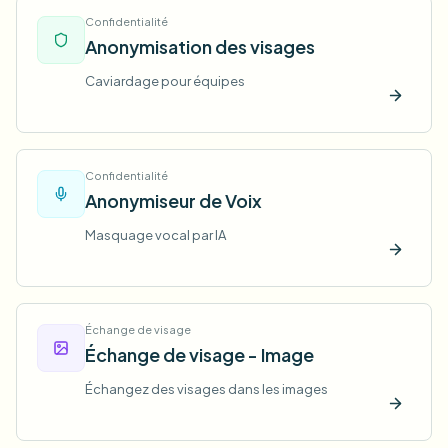
Confidentialité
Anonymisation des visages
Caviardage pour équipes
Essaye
Confidentialité
Anonymiseur de Voix
Masquage vocal par IA
Essaye
Échange de visage
Échange de visage - Image
Échangez des visages dans les images
Essaye