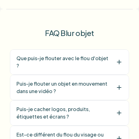
Sarah Johnson
SJ
Content Creator
•
YouTube
"
Perfect for short-form content —
FAQ Blur objet
selective blur and automatic license-plate
hiding keeps posts compliant and on-
brand without manual editing.
"
Que puis-je flouter avec le flou d'objet
Emma Rodriguez
?
ER
Social Media Manager
•
Digital Agency
Puis-je flouter un objet en mouvement
"
I've used many blur filters, but the
dans une vidéo ?
adaptive face and plate blur here are the
most natural-looking — great for client
Puis-je cacher logos, produits,
deliverables where privacy matters.
"
étiquettes et écrans ?
Lisa Thompson
LT
Freelance Video Editor
•
Independent
Est-ce différent du flou du visage ou