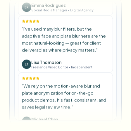
most natural-looking — great for client
deliverables where privacy matters.
"
Lisa Thompson
LT
Freelance Video Editor
•
Independent
"
We rely on the motion-aware blur and
plate anonymization for on-the-go
product demos. It's fast, consistent, and
saves legal review time.
"
Michael Chen
MC
Marketing Director
•
TechStart Inc.
"
The blur tools are a lifesaver — I can softly
blur distracting backgrounds and
automatically anonymize license plates in
my vlogs.
"