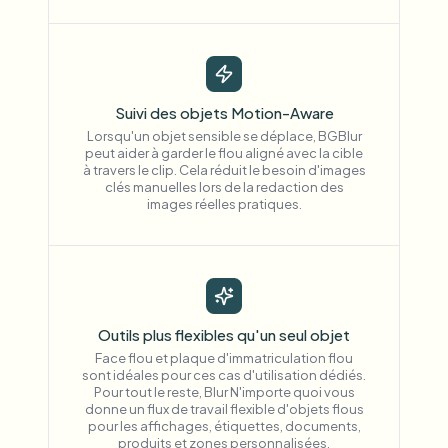
Suivi des objets Motion-Aware
Lorsqu'un objet sensible se déplace, BGBlur
peut aider à garder le flou aligné avec la cible
à travers le clip. Cela réduit le besoin d'images
clés manuelles lors de la redaction des
images réelles pratiques.
Outils plus flexibles qu'un seul objet
Face flou et plaque d'immatriculation flou
sont idéales pour ces cas d'utilisation dédiés.
Pour tout le reste, Blur N'importe quoi vous
donne un flux de travail flexible d'objets flous
pour les affichages, étiquettes, documents,
produits et zones personnalisées.