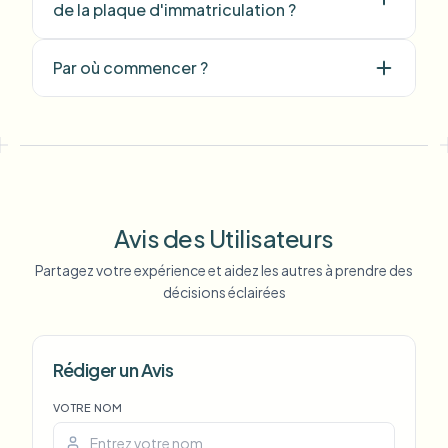
de la plaque d'immatriculation ?
"
We rely on the motion-aware blur and
plate anonymization for on-the-go
Par où commencer ?
product demos. It's fast, consistent, and
saves legal review time.
"
Michael Chen
MC
Marketing Director
•
TechStart Inc.
Avis des Utilisateurs
Partagez votre expérience et aidez les autres à prendre des
décisions éclairées
Rédiger un Avis
VOTRE NOM