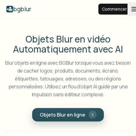
bgblur
Commencer
Arrière-plan flou
Objets Blur en vidéo
Automatiquement avec AI
Tarifs
Blur objets en ligne avec BGBlur lorsque vous avez besoin
Exemples
de cacher logos, produits, documents, écrans,
étiquettes, tatouages, adresses, ou des régions
personnalisées. Utilisez un flou d'objet AI guidé par une
Fonctionnalités
Voir tous les exemples
impulsion sans éditeur complexe.
Parcourir toute la bibliothèque d'exemples
Entreprise
View all features
Objets Blur en ligne
Browse every blur tool in one place
Flouter le visage
Ressources
Flouter la plaque
Écoles et éducation