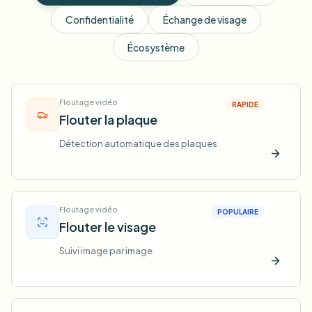
Confidentialité
Échange de visage
Écosystème
Floutage vidéo
RAPIDE
Flouter la plaque
Détection automatique des plaques
Essaye
Floutage vidéo
POPULAIRE
Flouter le visage
Suivi image par image
Essaye