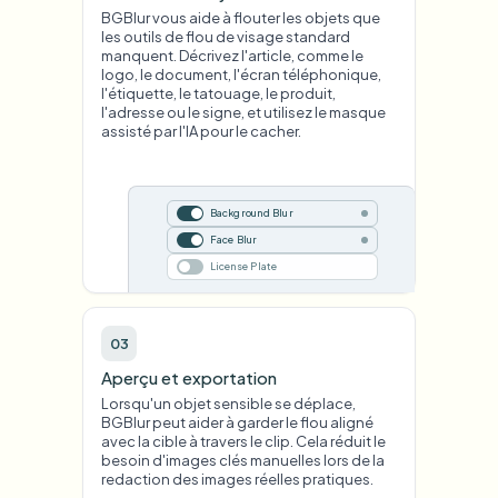
BGBlur vous aide à flouter les objets que
les outils de flou de visage standard
manquent. Décrivez l'article, comme le
logo, le document, l'écran téléphonique,
l'étiquette, le tatouage, le produit,
l'adresse ou le signe, et utilisez le masque
assisté par l'IA pour le cacher.
Background Blur
Face Blur
License Plate
03
Aperçu et exportation
Lorsqu'un objet sensible se déplace,
BGBlur peut aider à garder le flou aligné
avec la cible à travers le clip. Cela réduit le
besoin d'images clés manuelles lors de la
redaction des images réelles pratiques.