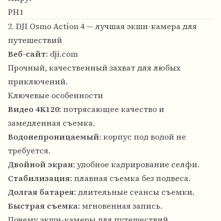
PH1
2. DJI Osmo Action 4 — лучшая экшн-камера для
путешествий
Веб-сайт
:
dji.com
Прочный, качественный захват для любых
приключений.
Ключевые особенности
Видео 4K120
: потрясающее качество и
замедленная съемка.
Водонепроницаемый
: корпус под водой не
требуется.
Двойной экран
: удобное кадрирование селфи.
Стабилизация
: плавная съемка без подвеса.
Долгая батарея
: длительные сеансы съемки.
Быстрая съемка
: мгновенная запись.
Почему экшн-камеры для путешествий