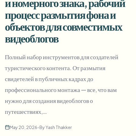
и номерного знака, рабочий
Пакетное размытие лиц
Замена лица - Видео
процесс размытия фона и
Высокопроизводительные конвейеры
объектов для совместимых
Размыть что угодно
Видеоаналитика
Корпоративные зоны, политики и проверка
видеоблогов
API и SDK
Пакетное размытие видео
Автоматизация загрузок, задач и вебхуков
Полный набор инструментов для создателей
Обработайте много роликов за один раз
туристического контента. От размытия
Форма обратной связи
свидетелей в публичных кадрах до
профессионального монтажа — все, что вам
Видеоаналитика
нужно для создания видеоблогов о
Пакетное удаление фона
путешествиях,…
May 20, 2026
•
By
Yash Thakker