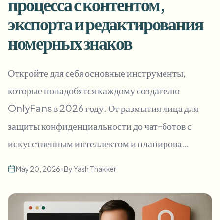
процесса с контентом,
Пакетное размытие лиц
Замена лица - Видео
экспорта и редактирования
Высокопроизводительные конвейеры
номерных знаков
Размыть что угодно
Видеоаналитика
Корпоративные зоны, политики и проверка
Откройте для себя основные инструменты,
API и SDK
Пакетное размытие видео
Автоматизация загрузок, задач и вебхуков
которые понадобятся каждому создателю
Обработайте много роликов за один раз
OnlyFans в 2026 году. От размытия лица для
Форма обратной связи
защиты конфиденциальности до чат-ботов с
искусственным интеллектом и планирова…
Видеоаналитика
Пакетное удаление фона
May 20, 2026
•
By
Yash Thakker