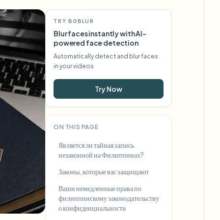
TRY BGBLUR
Blur faces instantly with AI-
powered face detection
Automatically detect and blur faces
in your videos
Try Now
ON THIS PAGE
Является ли тайная запись
незаконной на Филиппинах?
Законы, которые вас защищают
Ваши немедленные права по
филиппинскому законодательству
о конфиденциальности