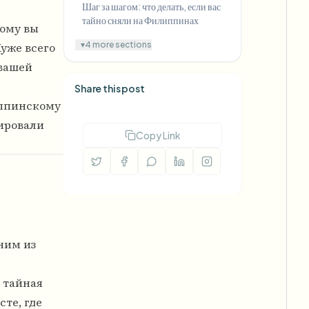
Шаг за шагом: что делать, если вас
тайно сняли на Филиппинах
рому вы
▾
4 more sections
уже всего
 вашей
Share this post
иппинскому
фировали
Copy Link
ним из
 тайная
сте, где