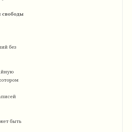
я свободы
ий без
тайную
 котором
аписей
ожет быть