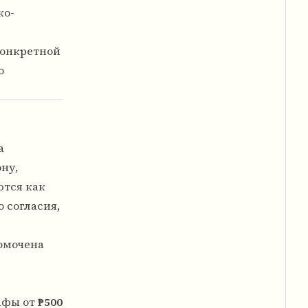
ко-
конкретной
о
а
ну,
ются как
 согласия,
номочена
афы от
₱500