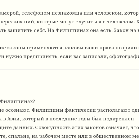
камерой, телефоном незнакомца или человеком, кото
переживаний, которые могут случиться с человеком. Х
ость защитить себя. На Филиппинах она есть. Закон на
акие законы применяются, каковы ваши права по фил
ги нужно предпринять, если вас записали, сфотогра
а Филиппинах?
огие осознают. Филиппины фактически располагают од
 в Азии, который в последние годы был подкреплён
те данных. Совокупность этих законов означает, что
те, спальне, на рабочем месте или в общественном ме