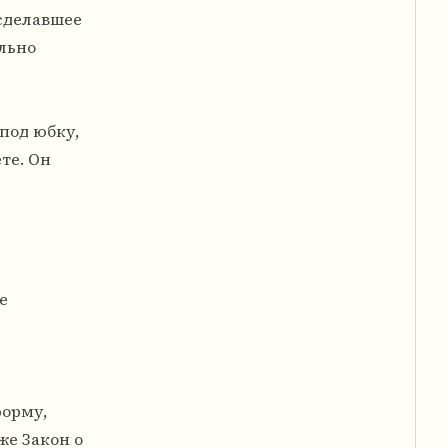
 сделавшее
ельно
под юбку,
те. Он
е
форму,
е Закон о