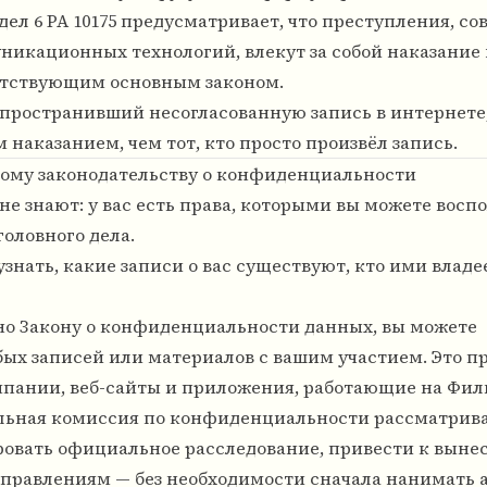
ел 6 РА 10175 предусматривает, что преступления, с
икационных технологий, влекут за собой наказание
ветствующим основным законом.
распространивший несогласованную запись в интернете
 наказанием, чем тот, кто просто произвёл запись.
ому законодательству о конфиденциальности
не знают: у вас есть права, которыми вы можете восп
головного дела.
знать, какие записи о вас существуют, кто ими владе
но Закону о конфиденциальности данных, вы можете
ых записей или материалов с вашим участием. Это п
мпании, веб-сайты и приложения, работающие на Фи
ьная комиссия по конфиденциальности рассматрив
овать официальное расследование, привести к выне
правлениям — без необходимости сначала нанимать а