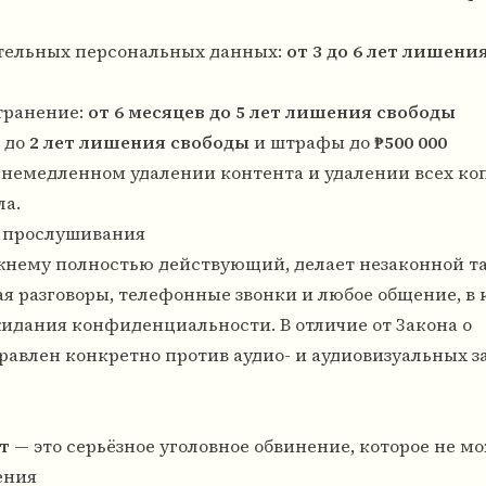
тельных персональных данных:
от 3 до 6 лет лишени
транение:
от 6 месяцев до 5 лет лишения свободы
 до
2 лет лишения свободы
и штрафы до
₱500 000
немедленном удалении контента и удалении всех коп
ла.
в прослушивания
режнему полностью действующий, делает незаконной 
я разговоры, телефонные звонки и любое общение, в
дания конфиденциальности. В отличие от Закона о
равлен конкретно против аудио- и аудиовизуальных з
ет
— это серьёзное уголовное обвинение, которое не м
ения