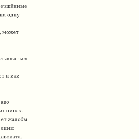
овершённые
на одну
, может
ользоваться
ет и как
раво
липпинах.
ает жалобы
сению
двоката.