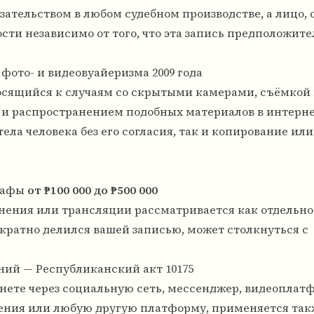
ательством в любом судебном производстве, а лицо,
сти независимо от того, что эта запись предположит
фото- и видеовуайеризма 2009 года
носящийся к случаям со скрытыми камерами, съёмкой 
 распространением подобных материалов в интерне
ла человека без его согласия, так и копирование или
рафы
от ₱100 000 до ₱500 000
нения или трансляции рассматривается как отдельно
ократно делился вашей записью, может столкнуться с
ий — Республиканский акт 10175
нете через социальную сеть, мессенджер, видеоплат
ния или любую другую платформу, применяется такж