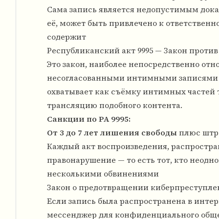
Сама запись является недопустимым доказ
её, может быть привлечено к ответственно
содержит
Республиканский акт 9995 — Закон против 
Это закон, наиболее непосредственно от
несогласованными интимными записями и
охватывает как съёмку интимных частей те
трансляцию подобного контента.
Санкции по РА 9995:
От 3 до 7 лет лишения свободы
плюс шт
Каждый акт воспроизведения, распростра
правонарушение — то есть тот, кто неодн
несколькими обвинениями
Закон о предотвращении киберпреступлен
Если запись была распространена в интер
мессенджер для конфиденциального обще