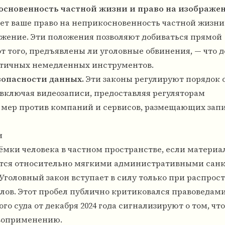
основенность частной жизни и право на изображен
т ваше право на неприкосновенность частной жизни
ажение. Эти положения позволяют добиваться прямой
 того, предъявлены ли уголовные обвинения, — что д
ктичных немедленных инструментов.
езопасности данных.
Эти законы регулируют порядок
включая видеозаписи, предоставляя регуляторам
мер против компаний и сервисов, размещающих запи
н
ъёмки человека в частном пространстве, если матери
ется относительно мягкими административными сан
Уголовный закон вступает в силу только при распрос
ов. Этот пробел публично критиковался правоведами 
о суда от декабря 2024 года сигнализируют о том, что
авоприменению.