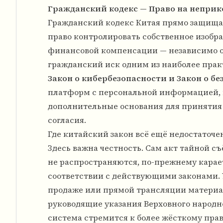
Гражданский кодекс — Право на неприк
Гражданский кодекс Китая прямо защищае
право контролировать собственное изобр
финансовой компенсации — независимо от
гражданский иск одним из наиболее пра
Закон о кибербезопасности и Закон о б
платформ с персональной информацией, 
дополнительные основания для принятия 
согласия.
Где китайский закон всё ещё недостаточе
Здесь важна честность. Сам акт тайной с
не распространяются, по-прежнему кара
соответствии с действующими законами. 
продаже или прямой трансляции материал
руководящие указания Верховного народног
система стремится к более жёсткому пр