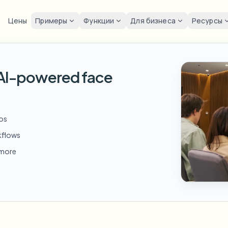
Цены
Примеры
Функции
Для бизнеса
Ресурсы
 видео
lur
Решения
Конфиденциа
Privacy
h AI-powered face
змыть лицо
Размыть номер
Инструменты
Пакетная анонимизация 
Размы
FAST
POPULAR
Размытие лиц на фото
me-by-frame face tracking
Auto-detect plates
Free video and image editing too
Объёмные пакеты, хранение 
Tutoria
Blur faces in photos
Категория
змыть номер
Размы
Размыть лицо
Пакетное размытие номе
FAST
POPULAR
eos
Анонимизация лиц
Browse by workflow or use case
hcam & street footage
Privacy
Frame-by-frame tracking
Флот, регистраторы и парков
Team-grade redaction
kflows
Продукты
змыть фон
Уличн
AI
Размыть фон
Пакетное размытие лиц
d more
AI
Explore our full product lineup
Анонимизатор голоса
ematic depth of field
Bystand
No green screen needed
Высокопроизводительные к
AI voice masking
змыть что угодно
Размы
Размыть что угодно
Размыть что угодно
os, text & custom regions
Live st
Use a prompt or draw a box
Корпоративные зоны, полити
around what to blur
API и SDK