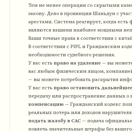
Тем не менее операции со скрытыми каме
закону. Дело в провинции Шаньдун с участ
арестами. Система реагирует, когда есть
являются вашими наиболее мощными неп
Ваши точные права в соответствии с кит
В соответствии с PIPL и Гражданским код
необходимости судебного решения.
У вас есть
право на удаление
— вы можете
вас любым физическим лицом, компанией 
— вы можете потребовать раскрытия инфо
У вас есть
право остановить дальнейше
передачу или распространение данных о в
компенсацию
— Гражданский кодекс позв
реальных потерь или доходов нарушителя,
подать жалобу в CAC
— подача официальн
повлечь значительные штрафы без вашего 