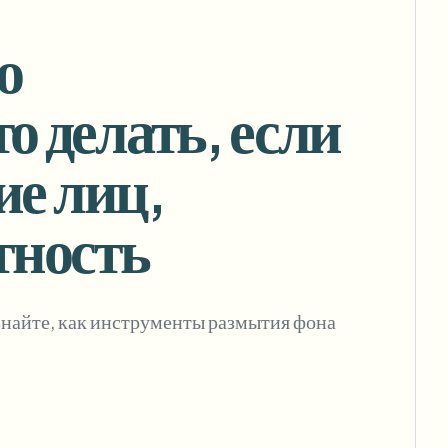
ч и вебхуков
о
 делать, если
Пакетное удаление фона
Специальный конвейер для удаления
ие лиц,
View All
фона
Government Agency
Advertising Agency
Ca
тность
Узнайте, как инструменты размытия фона