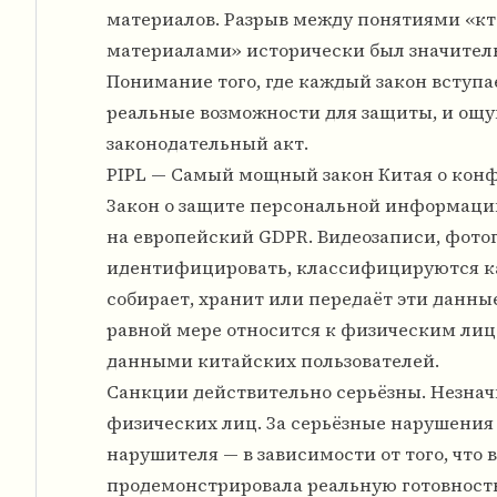
материалов. Разрыв между понятиями «кто
материалами» исторически был значитель
Понимание того, где каждый закон вступает
реальные возможности для защиты, и ощу
законодательный акт.
PIPL — Самый мощный закон Китая о ко
Закон о защите персональной информации (
на европейский GDPR. Видеозаписи, фото
идентифицировать, классифицируются как
собирает, хранит или передаёт эти данные
равной мере относится к физическим ли
данными китайских пользователей.
Санкции действительно серьёзны. Незначи
физических лиц. За серьёзные нарушения 
нарушителя — в зависимости от того, что
продемонстрировала реальную готовность 