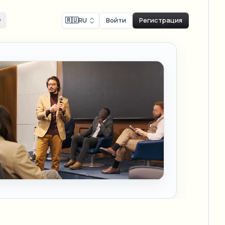
🇷🇺
RU
Войти
Регистрация
льность и соответствие
Face swap
лиц
тие записи экрана
Замена лица -
ls
и SLA
ls & demo redaction
Изображение
Swap faces in images
тие для соответствия GDPR
ров
NEW
-compliant redaction
ки в масштабе
Замена лица -
NEW
Видео
ое интервью влогера
Swap faces in video
er & face privacy
онвейеры
AI Video Object
тие для игр и стримов
NEW
Remover
ream personal info blur
Remove objects with scene fill
ки и проверка