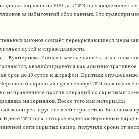
рдов за нарушения PIPL, а в 2023 году академическая
ллионов за избыточный сбор данных. Это правоприм
лнительных законов создаёт перекрывающиеся меры за
колько путей к справедливости.
 — Вуайеризм.
Тайная съёмка человека в частном ко
страняются, квалифицируется как административное
на срок до 10 суток и штрафом. Критики справедливо
Верховный народный суд в декабре 2024 года издал бо
ьно направленные против операций со скрытыми кам
продажа материалов.
После того как материалы
ый закон реагирует со всей строгостью. Виновным гр
В деле 2024 года, которое выделил Верховный народ
стиничной сети скрытых камер, получили сроки от нес