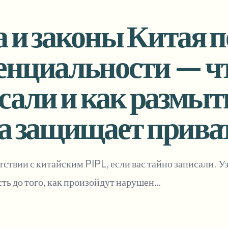
Автоматизация загрузок, зада
 и законы Китая п
tem
Видеоаналитика
ЭКОСИСТЕМА
BETA
нциальности — что
Ask questions and get AI summaries
ниям и
Видеоаналитика
Поиск и анализ видео — Ceptory
исали и как размыт
ries
Vlogger
Moto Vlogger
Streamer
Journalist
на защищает прива
d batch processing?
e many videos and blur in one run—for teams.
етствии с китайским PIPL, если вас тайно записали. 
CH READY FOR TEAMS
ь до того, как произойдут нарушен…