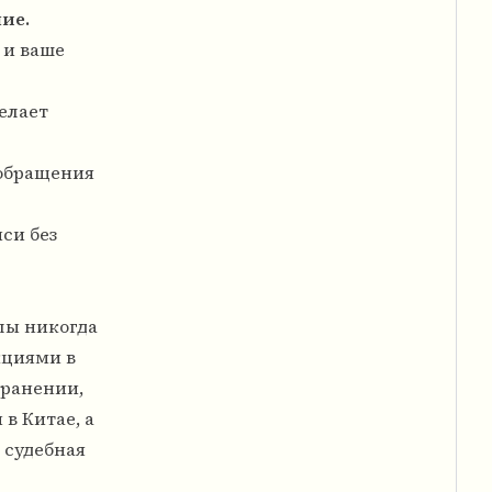
ие.
 и ваше
елает
 обращения
си без
алы никогда
кциями в
транении,
в Китае, а
 судебная