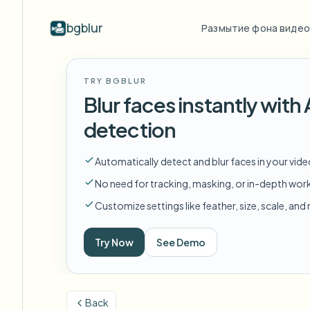
bgblur
Размытие фона видео
По отрасли
Размытие
Video b
TRY BGBLUR
Blur video with AI
Примеры размытия видео
Blur faces instantly wit
Школы и образование
Ра
Блог
Hide faces, plates, and backgrounds in
Реальные клипы с размытием лиц,
Tips, tutorials, and product updates
Камеры кампуса, лекции и конфиденциальность
Fra
detection
your browser.
номеров, фона и избирательной
редакцией.
Вопросы и ответы
Ра
СМИ и развлечения
Смотреть все примеры
Automatically detect and blur faces in your vid
Answers to common questions
Das
Показы, релизы и соответствие требованиям
Просмотреть полную
No need for tracking, masking, or in-depth wor
библиотеку примеров
Whitepapers
Ра
Розничная торговля и e-commerce
Customize settings like feather, size, scale, an
Privacy compliance research reports
Cin
Записи магазинов и складов
Start with a clip
Try Now
See Demo
Ра
Upload a video and blur in
Здравоохранение
minutes.
Log
Управление видео в клинике и для пациентов
НАЧАТЬ
Back
Государственный сектор