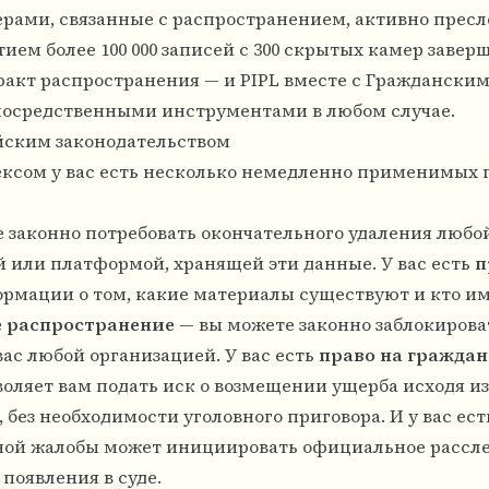
рами, связанные с распространением, активно пресл
ием более 100 000 записей с 300 скрытых камер завер
 факт распространения — и PIPL вместе с Граждански
осредственными инструментами в любом случае.
айским законодательством
ексом у вас есть несколько немедленно применимых п
 законно потребовать окончательного удаления любой
или платформой, хранящей эти данные. У вас есть
п
рмации о том, какие материалы существуют и кто им
е распространение
— вы можете законно заблокирова
ас любой организацией. У вас есть
право на гражда
оляет вам подать иск о возмещении ущерба исходя и
 без необходимости уголовного приговора. И у вас ес
ой жалобы может инициировать официальное рассле
появления в суде.