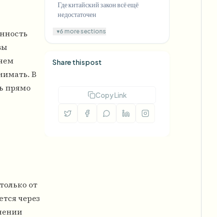
Где китайский закон всё ещё
недостаточен
▾
6 more sections
енность
вы
 чем
Share this post
нимать. В
ь прямо
Copy Link
только от
ется через
нении