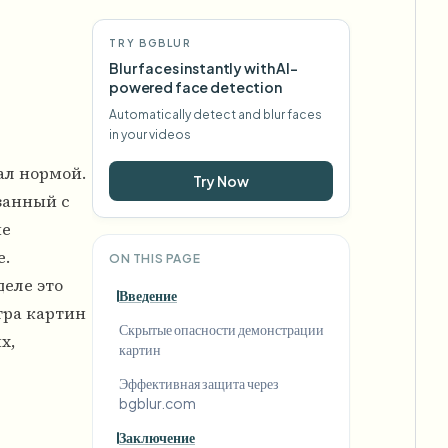
TRY BGBLUR
Blur faces instantly with AI-
powered face detection
Automatically detect and blur faces
in your videos
ал нормой.
Try Now
занный с
ие
е.
ON THIS PAGE
деле это
Введение
тра картин
Скрытые опасности демонстрации
х,
картин
Эффективная защита через
bgblur.com
Заключение