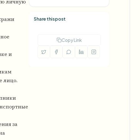
ую личную
 кражи
Share this post
ьное
Copy Link
вке и
икам
е лицо.
упники
анспортные
ния за
на