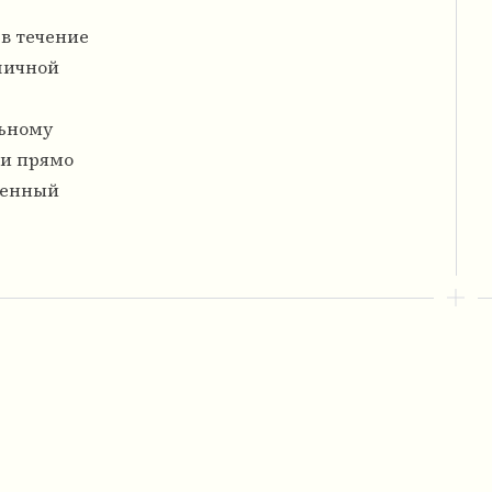
 в течение
 личной
льному
ки прямо
венный