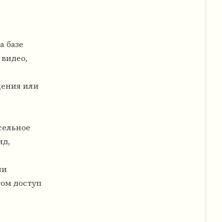
а базе
видео,
щения или
сельное
ид,
ни
том доступ