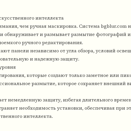
скусственного интеллекта
мания, чем ручная маскировка. Система bgblur.com н
и обнаруживает и размывает размытие фотографий и 
доемкого ручного редактирования.
ют панели независимо от угла обзора, условий осве
довательную и надежную защиту.
уровня
тирования, которые создают только заметное или пик
ссиональное размытие, которое сохраняет внешний в
ает немедленную защиту, избегая длительного време
траняет необходимость установки, обеспечивая при э
твенного интеллекта.