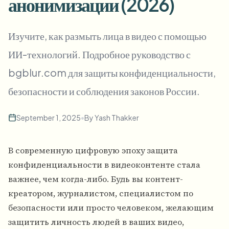
анонимизации (2026)
Пакетное размытие лиц
Замена лица - Видео
Высокопроизводительные конвейеры
Изучите, как размыть лица в видео с помощью
Размыть что угодно
ИИ-технологий. Подробное руководство с
Видеоаналитика
Корпоративные зоны, политики и проверка
bgblur.com для защиты конфиденциальности,
API и SDK
Пакетное размытие видео
Автоматизация загрузок, задач и вебхуков
безопасности и соблюдения законов России.
Обработайте много роликов за один раз
Форма обратной связи
September 1, 2025
•
By
Yash Thakker
В современную цифровую эпоху защита
Видеоаналитика
конфиденциальности в видеоконтенте стала
Пакетное удаление фона
важнее, чем когда-либо. Будь вы контент-
креатором, журналистом, специалистом по
безопасности или просто человеком, желающим
защитить личность людей в ваших видео,