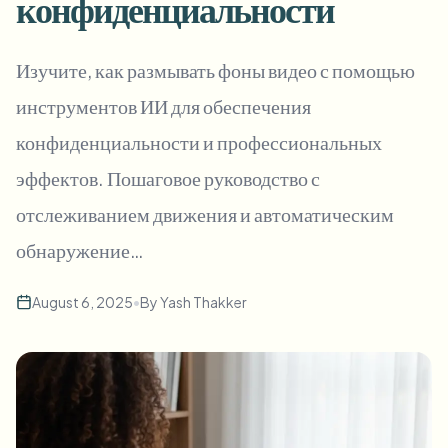
конфиденциальности
Пакетное размытие лиц
Замена лица - Видео
Высокопроизводительные конвейеры
Изучите, как размывать фоны видео с помощью
Размыть что угодно
инструментов ИИ для обеспечения
Видеоаналитика
Корпоративные зоны, политики и проверка
конфиденциальности и профессиональных
API и SDK
Пакетное размытие видео
Автоматизация загрузок, задач и вебхуков
эффектов. Пошаговое руководство с
Обработайте много роликов за один раз
отслеживанием движения и автоматическим
Форма обратной связи
обнаружение…
Видеоаналитика
August 6, 2025
•
By
Yash Thakker
Пакетное удаление фона