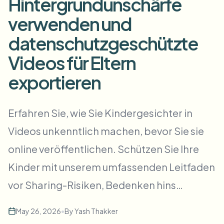
Hintergrundunschärfe
Massen-Gesichtsweichzeichnung
Gesichtstausch - Video
verwenden und
Hochdurchsatz-Pipelines
datenschutzgeschützte
Alles weichzeichnen
Video-Intelligenz
Enterprise-Zonen, Richtlinien und Überprüfung
Videos für Eltern
API & SDK
exportieren
Bulk-Video-Blur
Uploads, Jobs und Webhooks automatisieren
Viele Videos auf einmal bearbeiten
Kontaktformular
Erfahren Sie, wie Sie Kindergesichter in
Videos unkenntlich machen, bevor Sie sie
Video-Intelligenz
online veröffentlichen. Schützen Sie Ihre
Kinder mit unserem umfassenden Leitfaden
Massen-Hintergrundentfernung
vor Sharing-Risiken, Bedenken hins…
May 26, 2026
•
By
Yash Thakker