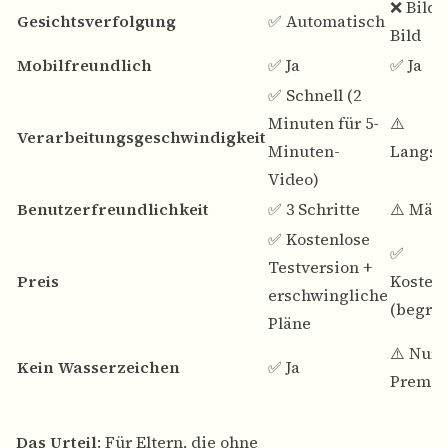
❌ Bild 
Gesichtsverfolgung
✅ Automatisch
Bild
Mobilfreundlich
✅ Ja
✅ Ja
✅ Schnell (2
Minuten für 5-
⚠️
Verarbeitungsgeschwindigkeit
Minuten-
Langs
Video)
Benutzerfreundlichkeit
✅ 3 Schritte
⚠️ Mäß
✅ Kostenlose
✅
Testversion +
Preis
Kosten
erschwingliche
(begren
Pläne
⚠️ Nur
Kein Wasserzeichen
✅ Ja
Premi
Das Urteil
: Für Eltern, die ohne