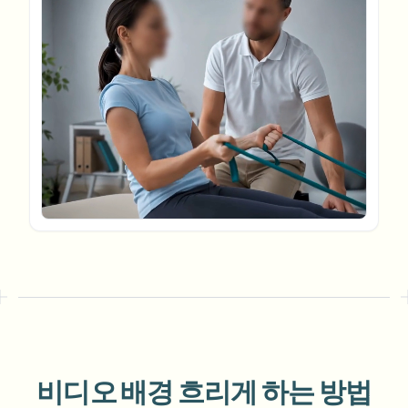
번호판 블러
캠퍼스 카메라, 강의, 지역 대량 개인정보 보호
자주 묻는 질문
배경 블러
얼굴 블러
미디어 및 엔터테인먼트
Choose language
시사회, 출시 및 규정 준수
블로그
무엇이든 블러
배경 블러
소매 및 전자상거래
Whitepapers
매장 및 창고 영상
무엇이든 블러
화면 녹화 블러
도구
의료
AI Video Object Remover
GDPR 준수 블러
클리닉 및 환자 대면 비디오 거버넌스
카테고리
공공 부문
거리 인터뷰 블러
제품
사진 얼굴 흐리기
FOIA, 안전한 공개 및 편집
게임 및 스트림 블러
얼굴 익명화
대량 얼굴 익명화
음성 익명화 도구
대량 배치, 보존 및 SLA
대량 번호판 블러
비디오 배경 흐리게 하는 방법
차량, 블랙박스 및 주차장 대규모 처리
얼굴 교체 - 이미지