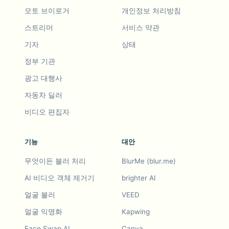
모토 브이로거
개인정보 처리방침
스트리머
서비스 약관
기자
상태
정부 기관
광고 대행사
자동차 딜러
비디오 편집자
기능
대안
무엇이든 블러 처리
BlurMe (blur.me)
AI 비디오 객체 제거기
brighter AI
얼굴 블러
VEED
얼굴 익명화
Kapwing
Face Swap AI
Canva