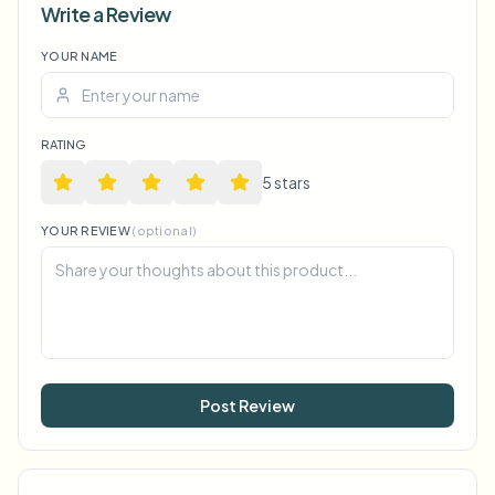
Write a Review
YOUR NAME
RATING
5
star
s
YOUR REVIEW
(optional)
Post Review