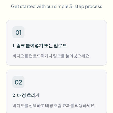
대량 얼굴 블러
Get started with our simple 3-step process
얼굴 교체 - 동영상
고처리량 파이프라인
무엇이든 블러
비디오 인텔리전스
기업 영역, 정책 및 검토
01
API & SDK
대량 동영상 블러
업로드, 작업 및 웹훅 자동화
1. 링크 붙여넣기 또는 업로드
여러 동영상을 한 번에 처리
비디오를 업로드하거나 링크를 붙여넣으세요.
문의 양식
비디오 인텔리전스
02
대량 배경 제거
2. 배경 흐리게
비디오를 선택하고 배경 흐림 효과를 적용하세요.