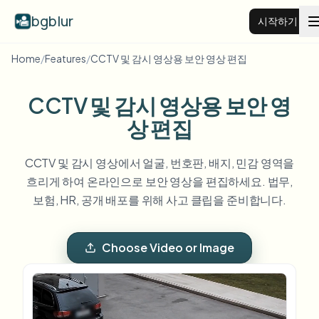
bgblur
시작하기
Home
/
Features
/
CCTV 및 감시 영상용 보안 영상 편집
비디오 배경 블러
CCTV 및 감시 영상용 보안 영
가격
상 편집
CCTV 및 감시 영상에서 얼굴, 번호판, 배지, 민감 영역을
예시
흐리게 하여 온라인으로 보안 영상을 편집하세요. 법무,
보험, HR, 공개 배포를 위해 사고 클립을 준비합니다.
기능
모든 예시 보기
예시 라이브러리 전체 탐색
Choose Video or Image
기업
View all features
Browse every blur tool in one place
얼굴 블러
리소스
번호판 블러
학교 및 교육