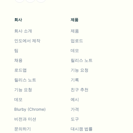
회사
제품
회사 소개
제품
인도에서 제작
업로드
팀
데모
채용
릴리스 노트
로드맵
기능 요청
릴리스 노트
기록
기능 요청
친구 추천
데모
예시
Blurby (Chrome)
가격
비전과 미션
도구
문의하기
대시캠 법률