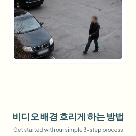
번호판 블러
캠퍼스 카메라, 강의, 지역 대량 개인정보 보호
자주 묻는 질문
배경 블러
얼굴 블러
미디어 및 엔터테인먼트
Choose language
시사회, 출시 및 규정 준수
블로그
무엇이든 블러
배경 블러
소매 및 전자상거래
Whitepapers
매장 및 창고 영상
무엇이든 블러
화면 녹화 블러
도구
의료
AI Video Object Remover
GDPR 준수 블러
클리닉 및 환자 대면 비디오 거버넌스
카테고리
공공 부문
거리 인터뷰 블러
제품
사진 얼굴 흐리기
FOIA, 안전한 공개 및 편집
게임 및 스트림 블러
얼굴 익명화
대량 얼굴 익명화
음성 익명화 도구
대량 배치, 보존 및 SLA
비디오 배경 흐리게 하는 방법
대량 번호판 블러
Get started with our simple 3-step process
차량, 블랙박스 및 주차장 대규모 처리
얼굴 교체 - 이미지