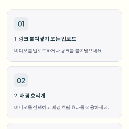
대량 얼굴 블러
얼굴 교체 - 동영상
고처리량 파이프라인
01
무엇이든 블러
비디오 인텔리전스
기업 영역, 정책 및 검토
1. 링크 붙여넣기 또는 업로드
API & SDK
대량 동영상 블러
업로드, 작업 및 웹훅 자동화
비디오를 업로드하거나 링크를 붙여넣으세요.
여러 동영상을 한 번에 처리
문의 양식
02
비디오 인텔리전스
2. 배경 흐리게
대량 배경 제거
비디오를 선택하고 배경 흐림 효과를 적용하세요.