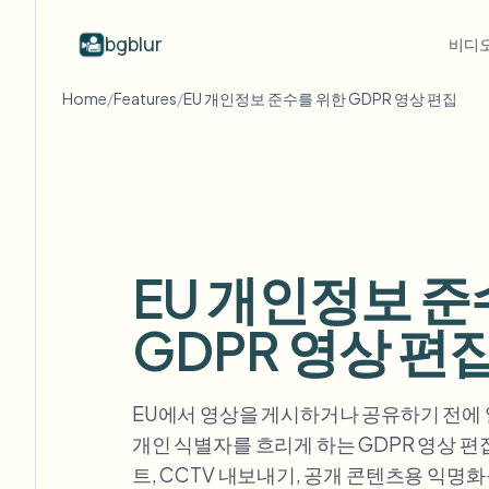
bgblur
비디오
Home
/
Features
/
EU 개인정보 준수를 위한 GDPR 영상 편집
산업별
동영상 블러
Video b
Blur video with AI
동영상 블러 예시
학교 및 교육
얼
블로그
Hide faces, plates, and backgrounds in
얼굴 블러, 번호판, 배경 블러, 선택적
Tips, tutorials, and product updates
캠퍼스 카메라, 강의, 지역 대량 개인정보 보호
Fra
your browser.
편집의 실제 클립.
모든 예시 보기
자주 묻는 질문
번
미디어 및 엔터테인먼트
예시 라이브러리 전체 탐색
Answers to common questions
Das
시사회, 출시 및 규정 준수
EU 개인정보 준
Whitepapers
배
소매 및 전자상거래
GDPR 영상 편
Privacy compliance research reports
Cin
매장 및 창고 영상
Start with a clip
무
Upload a video and blur in
의료
EU에서 영상을 게시하거나 공유하기 전에 얼
minutes.
Log
클리닉 및 환자 대면 비디오 거버넌스
개인 식별자를 흐리게 하는 GDPR 영상 편
시작하기
트, CCTV 내보내기, 공개 콘텐츠용 익명
공공 부문