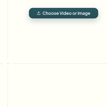
View all features
FOIA, 안전한 공개 및 편집
Browse every blur tool in one place
Ecosys
Choose Video or Image
문의 양식
볼륨, 규정 준수, 통합에 대해 문의하세요.
대량 처리 준비
Catego
문의 양식
Nee
Queu
BAT