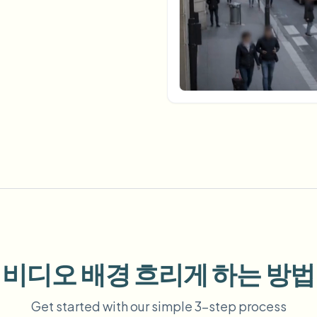
업로드, 작업 및 웹훅 자동화
tem
비디오 인텔리전스
에코시스템
BETA
Ask questions and get AI summaries
비디오 인텔리전스
비디오 검색 및 이해 — Ceptory
ries
Vlogger
Moto Vlogger
Streamer
Journalist
d batch processing?
e many videos and blur in one run—for teams.
CH READY FOR TEAMS
비디오 배경 흐리게 하는 방법
Get started with our simple 3-step process