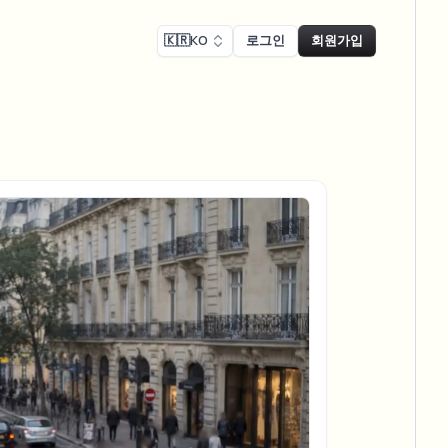
🇰🇷
KO
로그인
회원가입
 준수
Face swap
녹화 블러
얼굴 교체 - 이미지
ls
ls & demo redaction
Swap faces in images
 준수 블러
NEW
얼굴 교체 - 동영상
NEW
-compliant redaction
 처리
Swap faces in video
인터뷰 블러
AI Video Object
er & face privacy
NEW
Remover
Remove objects with scene fill
및 스트림 블러
ream personal info blur