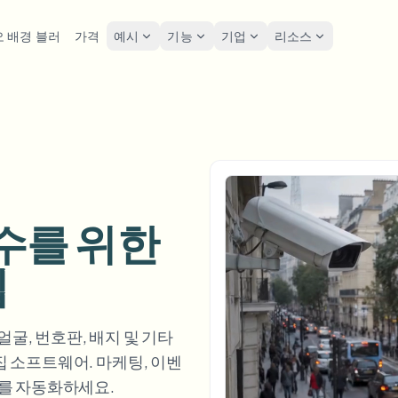
 배경 블러
가격
예시
기능
기업
리소스
lur
솔루션
개인정보 및 규정
Privacy
굴 블러
번호판 블러
도구
대량 얼굴 익명화
화면 
FAST
POPULAR
사진 얼굴 흐리기
me-by-frame face tracking
Auto-detect plates
Free video and image editing too
대량 배치, 보존 및 SLA
Tutoria
Blur faces in photos
카테고리
호판 블러
GDPR
얼굴 블러
대량 번호판 블러
FAST
POPULAR
얼굴 익명화
Browse by workflow or use case
hcam & street footage
Privacy
Frame-by-frame tracking
차량, 블랙박스 및 주차장 대규모
수를 위한
Team-grade redaction
제품
경 블러
거리 
AI
배경 블러
대량 얼굴 블러
집
AI
Explore our full product lineup
음성 익명화 도구
ematic depth of field
Bystand
No green screen needed
고처리량 파이프라인
AI voice masking
엇이든 블러
게임 
무엇이든 블러
무엇이든 블러
굴, 번호판, 배지 및 기타
os, text & custom regions
Live st
Use a prompt or draw a box
기업 영역, 정책 및 검토
집 소프트웨어. 마케팅, 이벤
around what to blur
화를 자동화하세요.
API & SDK