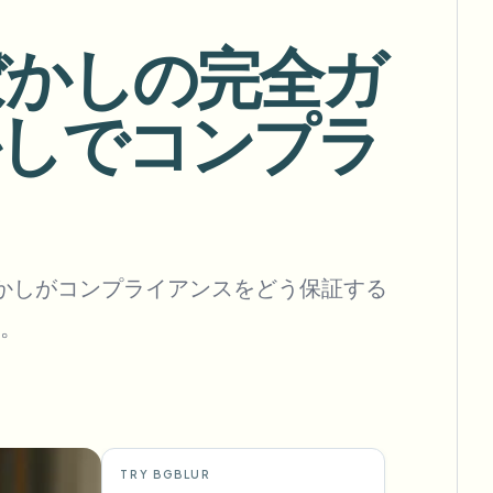
フックを自動化
ぼかしの完全ガ
顔ぼかしでコンプラ
一括背景除去
専用背景除去パイプライン
View All
Government Agency
Advertising Agency
Ca
顔ぼかしがコンプライアンスをどう保証する
。
TRY BGBLUR