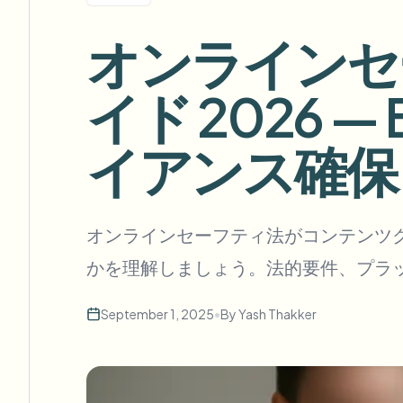
View all features
FOIA、安全な開示、編集
Browse every blur tool in one place
オンラインセ
Ecosys
お問い合わせフォーム
イド 2026 
ボリューム、コンプライアンス、統合についてご相談くだ
大量処理対応
イアンス確保
お問い合わせフォーム
Catego
オンラインセーフティ法がコンテンツクリ
かを理解しましょう。法的要件、プラ
Nee
Queu
September 1, 2025
•
By
Yash Thakker
BAT