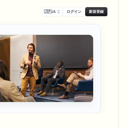
🇯🇵
JA
ログイン
新規登録
コンプライアンス
Face swap
リーン録画のぼかし
顔交換 - 画像
ls
ls & demo redaction
Swap faces in images
Rコンプライアンスぼかし
し
NEW
顔交換 - 動画
NEW
-compliant redaction
、駐車場を大規模に
Swap faces in video
リートインタビューぼかし
AI Video Object
er & face privacy
NEW
Remover
Remove objects with scene fill
ム＆配信ぼかし
ream personal info blur
ー