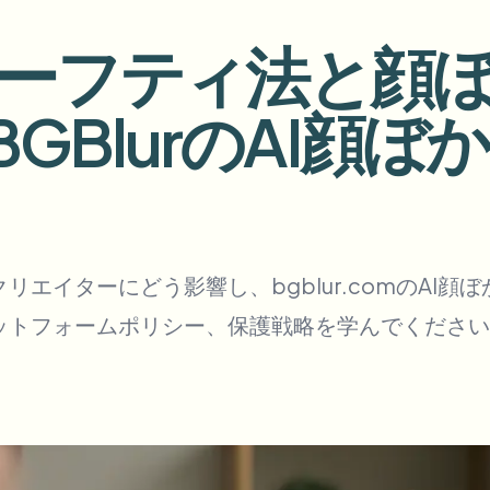
アップロード、ジョブ、ウェブ
ーフティ法と顔
tem
エコシステム
ビデオインテリジェンス
— BGBlurのAI
BETA
さい。
ビデオインテリジェンス
Ask questions and get AI summaries
動画を検索・理解する — Ceptory
ries
Vlogger
Moto Vlogger
Streamer
Journalist
エイターにどう影響し、bgblur.comのAI
ットフォームポリシー、保護戦略を学んでください
d batch processing?
e many videos and blur in one run—for teams.
CH READY FOR TEAMS