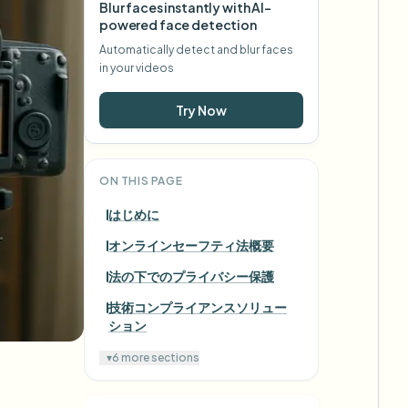
Blur faces instantly with AI-
powered face detection
Automatically detect and blur faces
in your videos
Try Now
ON THIS PAGE
はじめに
オンラインセーフティ法概要
法の下でのプライバシー保護
技術コンプライアンスソリュー
ション
▾
6 more sections