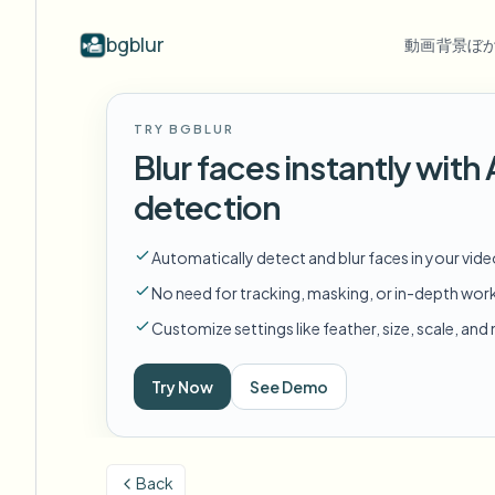
bgblur
動画背景ぼ
業界別
動画ぼかし
Video b
TRY BGBLUR
Blur video with AI
動画ぼかし例
Blur faces instantly wit
学校・教育
顔
ブログ
Hide faces, plates, and backgrounds in
顔、ナンバープレート、背景のぼか
Tips, tutorials, and product updates
キャンパスカメラ、講義、地区の一括プライバシー
Fra
detection
your browser.
しと選択的な隠蔽の実際のクリッ
プ。
FAQ
ナ
メディア・エンターテインメント
すべての例を見る
Automatically detect and blur faces in your vid
Answers to common questions
Das
試写、リリース、コンプライアンス
サンプルライブラリ全体を閲
No need for tracking, masking, or in-depth wor
覧する
Whitepapers
背
小売・EC
Customize settings like feather, size, scale, an
Privacy compliance research reports
Cin
店舗・倉庫の映像
Start with a clip
Try Now
See Demo
何
Upload a video and blur in
医療
minutes.
Log
クリニックと患者向けビデオガバナンス
始める
Back
公共部門