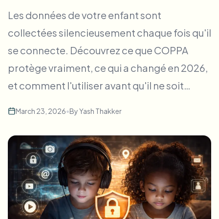
Flou facial en masse
Les données de votre enfant sont
Échange de visage - Vidéo
Pipelines à haut débit
collectées silencieusement chaque fois qu'il
Flouter n'importe quoi
se connecte. Découvrez ce que COPPA
Intelligence vidéo
Zones, politiques et révision d'entreprise
protège vraiment, ce qui a changé en 2026,
API & SDK
Flou vidéo par lot
Automatiser les téléchargements, tâches et webhooks
et comment l'utiliser avant qu'il ne soit…
Traitez plusieurs vidéos en une fois
Formulaire de contact
March 23, 2026
•
By
Yash Thakker
Intelligence vidéo
Suppression d'arrière-plan en masse