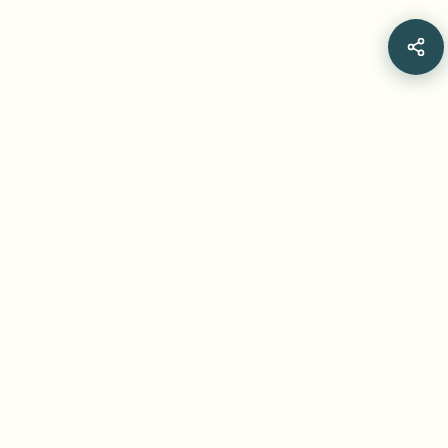
Related Articles
Nummernschilder in Fotos und Videos
verwischen: Praktischer Leitfaden zur
Anonymisierung, Vertraulichkeit und KI-
Unkenntlichmachung mit bgblur.com
Erfahren Sie, warum Menschen Nummernschilder in