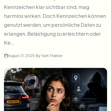
Massen-Gesichtsweichzeichnung
Kennzeichen klar sichtbar sind, mag
Gesichtstausch - Video
Hochdurchsatz-Pipelines
harmlos wirken. Doch Kennzeichen können
Alles weichzeichnen
genutzt werden, um persönliche Daten zu
Video-Intelligenz
Enterprise-Zonen, Richtlinien und Überprüfung
erlangen, Belästigung zu erleichtern oder
API & SDK
Bulk-Video-Blur
Ke…
Uploads, Jobs und Webhooks automatisieren
Viele Videos auf einmal bearbeiten
Kontaktformular
August 31, 2025
•
By
Yash Thakker
Video-Intelligenz
Massen-Hintergrundentfernung