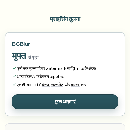
प्राइसिंग तुलना
BGBlur
मुफ्त
से शुरू
फ्री ब्लर एक्सपोर्ट पर watermark नहीं (limits के अंदर)
ऑटोमेटिक AI डिटेक्शन pipeline
एक ही export में
चेहरा
,
नंबर प्लेट
,
और
कस्टम
ब्लर
मुफ्त आज़माएं