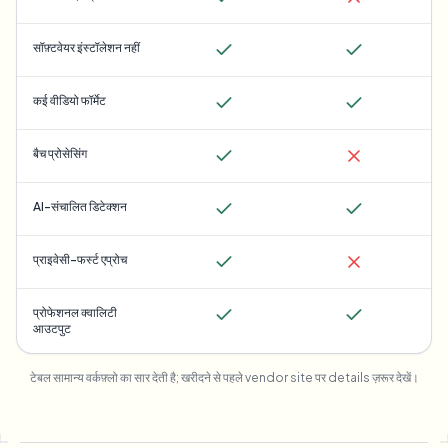
सॉफ़्टवेयर इंस्टॉलेशन नहीं
कई वीडियो फॉर्मेट
बैच प्रोसेसिंग
AI-संचालित डिटेक्शन
प्राइवेसी-फर्स्ट एप्रोच
प्रोफेशनल क्वालिटी
आउटपुट
टेबल सामान्य वर्कफ़्लो का सार देती है; खरीदने से पहले vendor site पर details ज़रूर देखें।