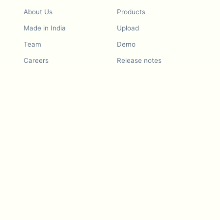
About Us
Products
Made in India
Upload
Team
Demo
Careers
Release notes
Roadmap
Feature request
Release notes
History
Feature request
Refer a Friend
Demo
Examples
Blurby (Chrome)
Pricing
Vision & Mission
Tools
Contact Us
Dashcam laws
Blog
For LLMs
API Services
Video privacy guides