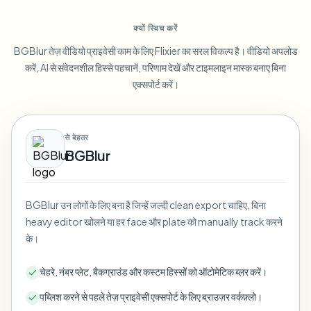
Blur License Plate
Campus cameras, lectures, and district bulk privacy
FAQ
Blur Background
क्यों स्विच करें
Blur Face
Media & entertainment
Choose language
BGBlur तेज़ वीडियो प्राइवेसी काम के लिए Flixier का सरल विकल्प है। वीडियो अपलोड
Screeners, releases, and compliance
Blog
Blur Anything
करें, AI से संवेदनशील हिस्से पहचानें, परिणाम देखें और टाइमलाइन मास्क बनाए बिना
Blur Background
Retail & ecommerce
एक्सपोर्ट करें।
Whitepapers
Store and warehouse footage
Blur Anything
Screen recording blur
Tools
Healthcare
AI Video Object Remover
से बेहतर
GDPR compliance blur
Clinic and patient-facing video governance
Category
BGBlur
Public sector
Vlogger street interview
Products
Blur Face in Photos
FOIA, safe disclosure, and redaction
Gaming & stream blur
BGBlur उन लोगों के लिए बना है जिन्हें जल्दी clean export चाहिए, बिना
Face Anonymization
heavy editor खोलने या हर face और plate को manually track करने
Bulk face anonymization
के।
Voice Anonymizer
Volume batches, retention, and SLAs
चेहरे, नंबर प्लेट, बैकग्राउंड और कस्टम हिस्सों को ऑटोमेटिक ब्लर करें।
Bulk license plate blur
Fleet, dashcam, and parking at scale
पब्लिश करने से पहले तेज़ प्राइवेसी एक्सपोर्ट के लिए ब्राउज़र वर्कफ़्लो।
Face Swap - Image