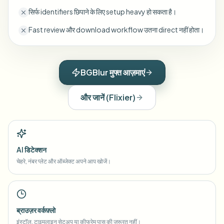
सिर्फ identifiers छिपाने के लिए setup heavy हो सकता है।
Fast review और download workflow उतना direct नहीं होता।
BGBlur मुफ्त आज़माएं
और जानें
(
Flixier
)
AI डिटेक्शन
चेहरे, नंबर प्लेट और ऑब्जेक्ट अपने आप खोजें।
ब्राउज़र वर्कफ़्लो
इंस्टॉल, टाइमलाइन सेटअप या कीफ्रेम पास की ज़रूरत नहीं।