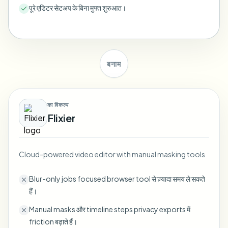
पूरे एडिटर सेटअप के बिना मुफ्त शुरुआत।
Bulk face blur
Face Swap - Video
High-throughput pipelines
Blur Anything
Video intelligence
Enterprise zones, policies, and review
बनाम
API & SDK
Bulk Video Blur
Automate uploads, jobs, and webhooks
Process many videos in one run
का विकल्प
Contact form
Flixier
Video intelligence
Cloud-powered video editor with manual masking tools
Bulk background removal
Blur-only jobs focused browser tool से ज़्यादा समय ले सकते
हैं।
Manual masks और timeline steps privacy exports में
friction बढ़ाते हैं।