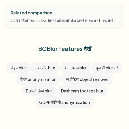
Related comparison
अपने वीडियो में sensitive हिस्सों को जल्दी blur करने का workflow देखें।
BGBlur features देखें
चेहरा blur
नंबर प्लेट blur
बैकग्राउंड blur
कुछ भी blur करें
चेहरा anonymization
AI वीडियो object remover
Bulk वीडियो blur
Dashcam footage blur
GDPR वीडियो anonymization