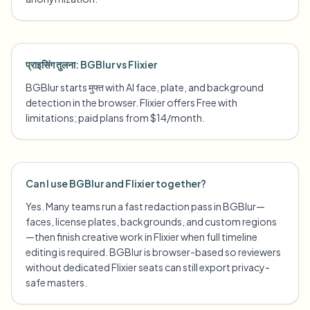
प्राइसिंग तुलना: BGBlur vs Flixier
BGBlur starts मुफ्त with AI face, plate, and background
detection in the browser. Flixier offers Free with
limitations; paid plans from $14/month.
Can I use BGBlur and Flixier together?
Yes. Many teams run a fast redaction pass in BGBlur—
faces, license plates, backgrounds, and custom regions
—then finish creative work in Flixier when full timeline
editing is required. BGBlur is browser-based so reviewers
without dedicated Flixier seats can still export privacy-
safe masters.