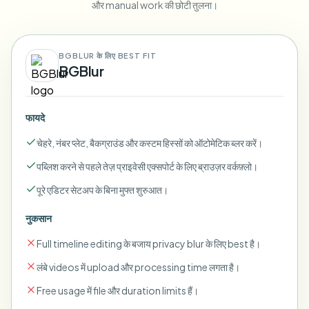
और manual work की छोटी तुलना।
BGBLUR के लिए BEST FIT
BGBlur
फायदे
चेहरे, नंबर प्लेट, बैकग्राउंड और कस्टम हिस्सों को ऑटोमेटिक ब्लर करें।
पब्लिश करने से पहले तेज़ प्राइवेसी एक्सपोर्ट के लिए ब्राउज़र वर्कफ़्लो।
पूरे एडिटर सेटअप के बिना मुफ्त शुरुआत।
नुकसान
Full timeline editing के बजाय privacy blur के लिए best है।
लंबे videos में upload और processing time लगता है।
Free usage में file और duration limits हैं।