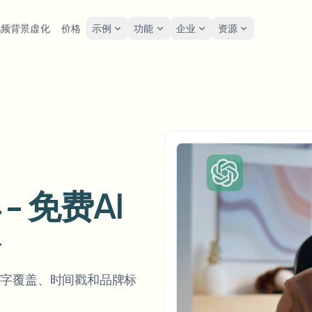
视频背景虚化
价格
示例
功能
企业
资源
lur
解决方案
隐私与合规
Privacy
糊人脸
模糊车牌
工具
批量人脸匿名化
屏幕
FAST
POPULAR
在线模糊照片中的人脸
me-by-frame face tracking
Auto-detect plates
Free video and image editing too
大批量、保留期和SLA
Tutoria
Blur faces in photos
分类
糊车牌
GDP
模糊人脸
批量车牌模糊
FAST
POPULAR
人脸匿名化
Browse by workflow or use case
hcam & street footage
Privacy
Frame-by-frame tracking
车队、行车记录仪和停车场大规
Team-grade redaction
 免费AI
产品
糊背景
街头
AI
模糊背景
批量人脸模糊
AI
Explore our full product lineup
语音匿名处理器
ematic depth of field
Bystand
器
No green screen needed
高吞吐量流水线
AI voice masking
糊任何内容
游戏
模糊任何内容
模糊任何内容
os, text & custom regions
Live st
Use a prompt or draw a box
企业区域、策略和审核
、文字覆盖、时间戳和品牌标
around what to blur
API 和 SDK