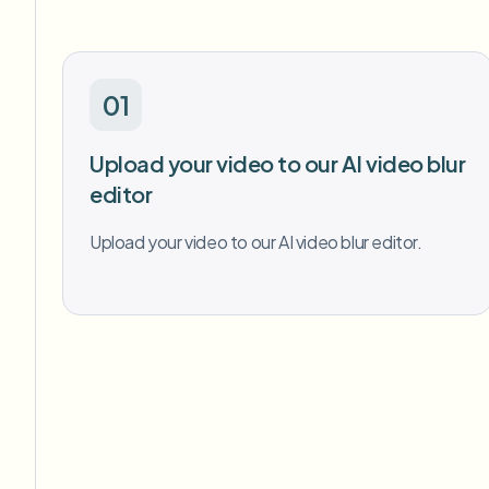
01
Upload your video to our AI video blur
editor
Upload your video to our AI video blur editor.