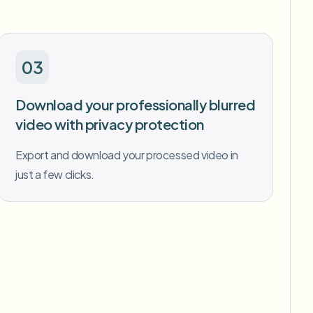
03
Download your professionally blurred
video with privacy protection
Export and download your processed video in
just a few clicks.