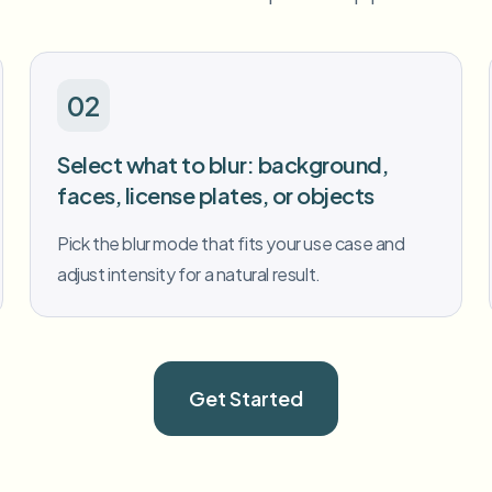
02
Select what to blur: background,
faces, license plates, or objects
Pick the blur mode that fits your use case and
adjust intensity for a natural result.
Get Started