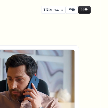
🇸🇬
ZH-SG
登录
注册
Face swap
录制模糊
换脸 - 图片
ls
ls & demo redaction
Swap faces in images
R合规模糊
NEW
换脸 - 视频
NEW
-compliant redaction
模处理
Swap faces in video
采访模糊
AI Video Object
er & face privacy
NEW
Remover
Remove objects with scene fill
与直播模糊
ream personal info blur