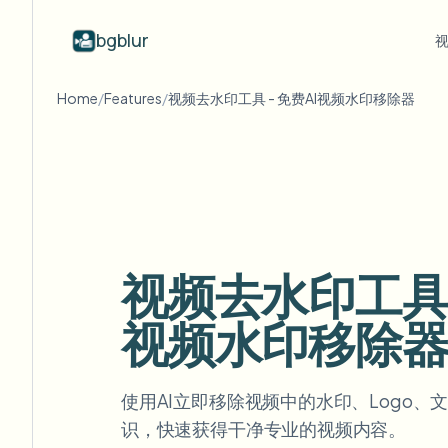
bgblur
Home
/
Features
/
视频去水印工具 - 免费AI视频水印移除器
按行业
视频模糊
Video b
Blur video with AI
视频模糊示例
学校与教育
模
博客
Hide faces, plates, and backgrounds in
展示人脸模糊、车牌、背景和选择性
Tips, tutorials, and product updates
校园摄像头、讲座和地区批量隐私
Fra
your browser.
遮蔽的真实视频片段。
查看所有示例
常见问题
模
媒体与娱乐
浏览完整示例库
Answers to common questions
Das
试映、发布和合规
视频去水印工具 -
Whitepapers
模
零售与电商
Privacy compliance research reports
Cin
视频水印移除
门店和仓库镜头
Start with a clip
模
Upload a video and blur in
医疗
minutes.
Log
诊所和面向患者的视频管理
使用AI立即移除视频中的水印、Logo
开始使用
识，快速获得干净专业的视频内容。
公共部门