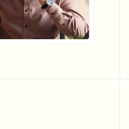
批量背景移除
专用背景移除流水线
View All
Government Agency
Advertising Agency
Ca