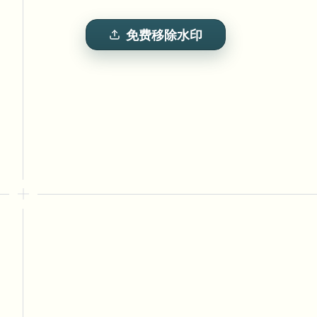
View all features
FOIA、安全披露和编辑
Browse every blur tool in one place
Ecosys
免费移除水印
联系表单
与我们洽谈批量、合规和集成需求。
批量处理就绪
Catego
联系表单
Nee
Queu
BAT