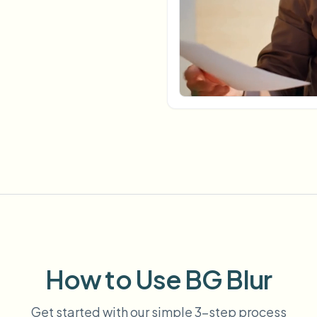
自动化上传、任务和Webhook
tem
视频智能
生态系统
BETA
Ask questions and get AI summaries
视频智能
搜索和理解视频 — Ceptory
ries
Vlogger
Moto Vlogger
Streamer
Journalist
d batch processing?
e many videos and blur in one run—for teams.
CH READY FOR TEAMS
How to Use BG Blur
Get started with our simple 3-step process