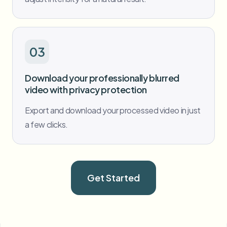
03
Download your professionally blurred
video with privacy protection
Export and download your processed video in just
a few clicks.
Get Started