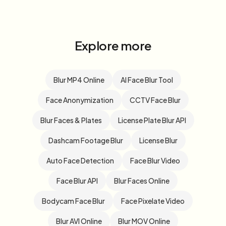
Explore more
Blur MP4 Online
AI Face Blur Tool
Face Anonymization
CCTV Face Blur
Blur Faces & Plates
License Plate Blur API
Dashcam Footage Blur
License Blur
Auto Face Detection
Face Blur Video
Face Blur API
Blur Faces Online
Bodycam Face Blur
Face Pixelate Video
Blur AVI Online
Blur MOV Online