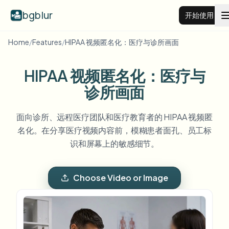
bgblur
开始使用
Home
/
Features
/
HIPAA 视频匿名化：医疗与诊所画面
视频背景虚化
HIPAA 视频匿名化：医疗与
价格
诊所画面
面向诊所、远程医疗团队和医疗教育者的 HIPAA 视频匿
示例
名化。在分享医疗视频内容前，模糊患者面孔、员工标
识和屏幕上的敏感细节。
功能
查看所有示例
浏览完整示例库
Choose Video or Image
企业
View all features
Browse every blur tool in one place
模糊人脸
资源
模糊车牌
学校与教育