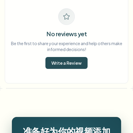
No reviews yet
Be the first to share your experience and help others make
informed decisions!
Write a Review
准备好为你的视频添加