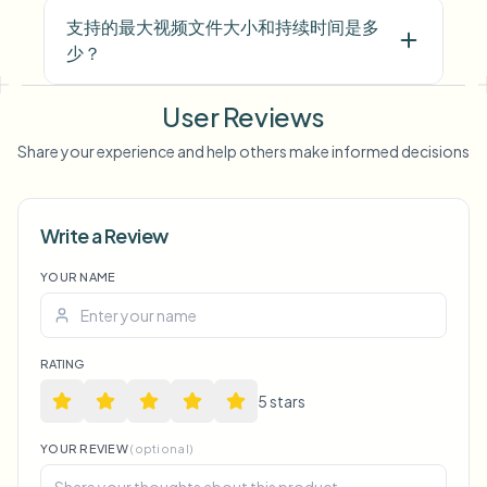
支持的最大视频文件大小和持续时间是多
少？
User Reviews
Share your experience and help others make informed decisions
Voice Anon
Write a Review
YOUR NAME
RATING
5
star
s
YOUR REVIEW
(optional)