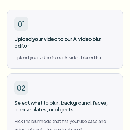
批量人脸模糊
换脸 - 视频
高吞吐量流水线
01
模糊任何内容
视频智能
企业区域、策略和审核
Upload your video to our AI video blur
API 和 SDK
editor
批量视频模糊
自动化上传、任务和Webhook
一次处理多个视频
Upload your video to our AI video blur editor.
联系表单
视频智能
02
批量背景移除
Select what to blur: background, faces,
license plates, or objects
Pick the blur mode that fits your use case and
adjust intensity for a natural result.