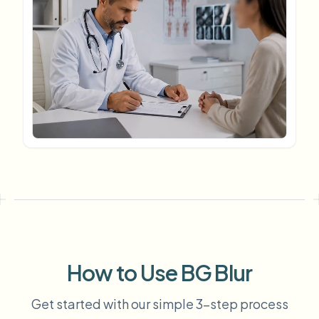
模糊车牌
校园摄像头、讲座和地区批量隐私
常见问题
模糊背景
模糊人脸
媒体与娱乐
Choose language
试映、发布和合规
博客
模糊任何内容
模糊背景
零售与电商
Whitepapers
门店和仓库镜头
模糊任何内容
屏幕录制模糊
工具
医疗
AI Video Object Remover
GDPR合规模糊
诊所和面向患者的视频管理
分类
公共部门
街头采访模糊
产品
在线模糊照片中的人脸
FOIA、安全披露和编辑
游戏与直播模糊
人脸匿名化
批量人脸匿名化
语音匿名处理器
大批量、保留期和SLA
How to Use BG Blur
批量车牌模糊
Get started with our simple 3-step process
车队、行车记录仪和停车场大规模处理
换脸 - 图片