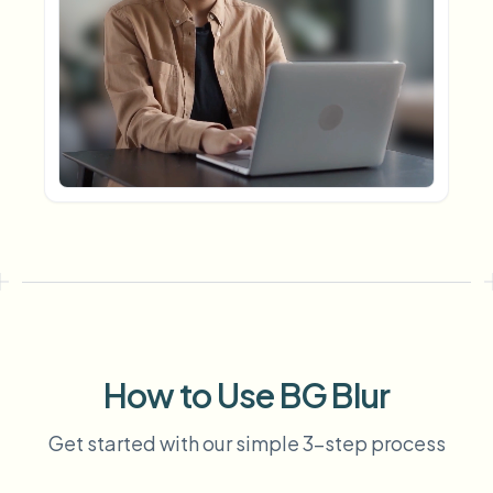
模糊车牌
校园摄像头、讲座和地区批量隐私
常见问题
模糊背景
模糊人脸
媒体与娱乐
Choose language
试映、发布和合规
博客
模糊任何内容
模糊背景
零售与电商
Whitepapers
门店和仓库镜头
模糊任何内容
屏幕录制模糊
工具
医疗
AI Video Object Remover
GDPR合规模糊
诊所和面向患者的视频管理
分类
公共部门
街头采访模糊
产品
在线模糊照片中的人脸
FOIA、安全披露和编辑
游戏与直播模糊
人脸匿名化
批量人脸匿名化
How to Use BG Blur
语音匿名处理器
大批量、保留期和SLA
Get started with our simple 3-step process
批量车牌模糊
车队、行车记录仪和停车场大规模处理
换脸 - 图片