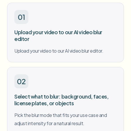
批量人脸模糊
换脸 - 视频
高吞吐量流水线
01
模糊任何内容
视频智能
企业区域、策略和审核
Upload your video to our AI video blur
editor
API 和 SDK
批量视频模糊
自动化上传、任务和Webhook
Upload your video to our AI video blur editor.
一次处理多个视频
联系表单
02
视频智能
Select what to blur: background, faces,
批量背景移除
license plates, or objects
Pick the blur mode that fits your use case and
adjust intensity for a natural result.