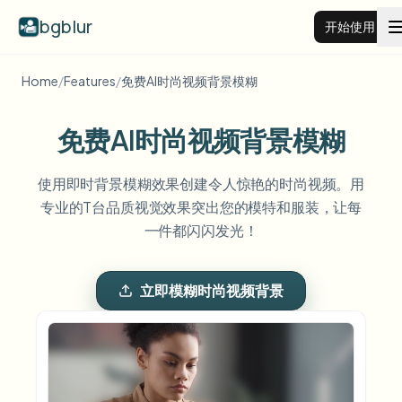
bgblur
开始使用
Home
/
Features
/
免费AI时尚视频背景模糊
视频背景虚化
免费AI时尚视频背景模糊
价格
使用即时背景模糊效果创建令人惊艳的时尚视频。用
专业的T台品质视觉效果突出您的模特和服装，让每
示例
一件都闪闪发光！
功能
查看所有示例
浏览完整示例库
立即模糊时尚视频背景
企业
View all features
Browse every blur tool in one place
模糊人脸
资源
模糊车牌
学校与教育