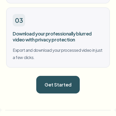
03
Download your professionally blurred
video with privacy protection
Export and download your processed video in just
a few clicks.
Get Started