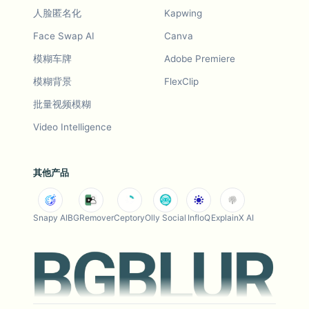
人脸匿名化
Kapwing
Face Swap AI
Canva
模糊车牌
Adobe Premiere
模糊背景
FlexClip
批量视频模糊
Video Intelligence
其他产品
Snapy AI
BGRemover
Ceptory
Olly Social
InfloQ
ExplainX AI