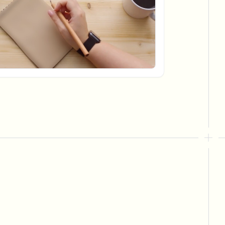
批量背景移除
专用背景移除流水线
View All
Government Agency
Advertising Agency
Ca