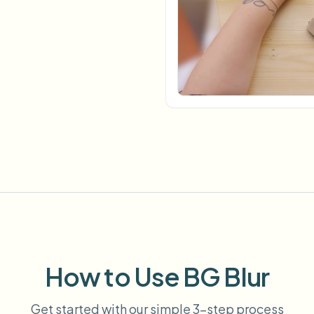
自动化上传、任务和Webhook
tem
视频智能
生态系统
BETA
Ask questions and get AI summaries
视频智能
搜索和理解视频 — Ceptory
ries
Vlogger
Moto Vlogger
Streamer
Journalist
d batch processing?
e many videos and blur in one run—for teams.
CH READY FOR TEAMS
How to Use BG Blur
Get started with our simple 3-step process