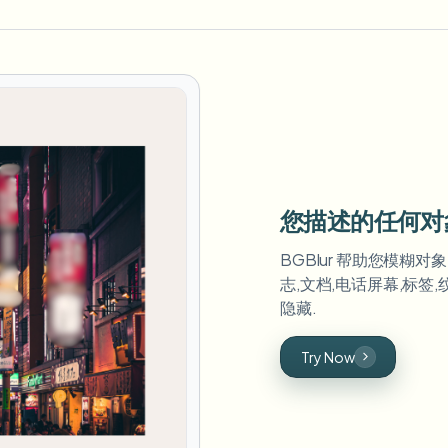
您描述的任何对
BGBlur 帮助您模糊对
志,文档,电话屏幕,标签,
隐藏.
Try Now