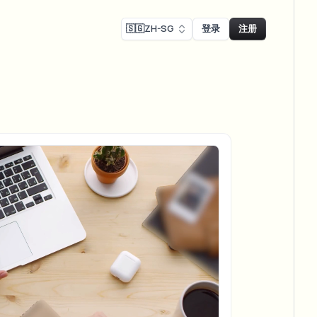
🇸🇬
ZH-SG
登录
注册
Face swap
录制模糊
换脸 - 图片
ls
ls & demo redaction
Swap faces in images
R合规模糊
NEW
换脸 - 视频
NEW
-compliant redaction
模处理
Swap faces in video
采访模糊
AI Video Object
er & face privacy
NEW
Remover
Remove objects with scene fill
与直播模糊
ream personal info blur