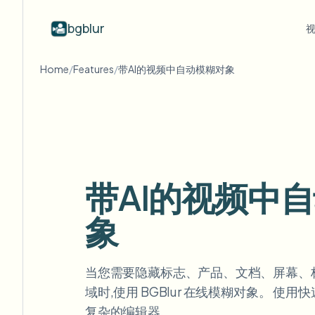
bgblur
Home
/
Features
/
带AI的视频中自动模糊对象
按行业
视频模糊
Video b
Blur video with AI
视频模糊示例
学校与教育
模
博客
Hide faces, plates, and backgrounds in
展示人脸模糊、车牌、背景和选择性
Tips, tutorials, and product updates
校园摄像头、讲座和地区批量隐私
Fra
your browser.
遮蔽的真实视频片段。
查看所有示例
常见问题
模
媒体与娱乐
浏览完整示例库
Answers to common questions
Das
试映、发布和合规
带AI的视频中
Whitepapers
模
零售与电商
Privacy compliance research reports
象
Cin
门店和仓库镜头
Start with a clip
模
Upload a video and blur in
医疗
minutes.
Log
当您需要隐藏标志、产品、文档、屏幕、
诊所和面向患者的视频管理
开始使用
域时,使用 BGBlur 在线模糊对象。 使
复杂的编辑器.
公共部门