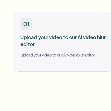
01
Upload your video to our AI video blur
editor
Upload your video to our AI video blur editor.