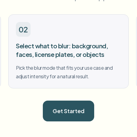
02
Select what to blur: background,
faces, license plates, or objects
Pick the blur mode that fits your use case and
adjust intensity for a natural result.
Get Started