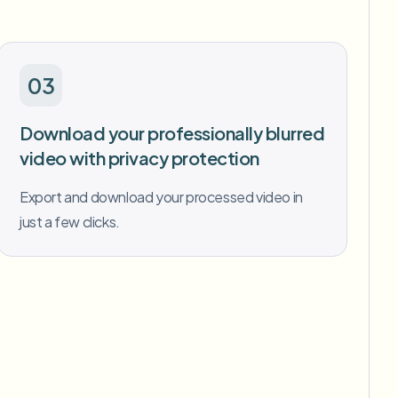
03
Download your professionally blurred
video with privacy protection
Export and download your processed video in
just a few clicks.