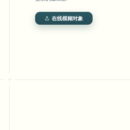
View all features
FOIA、安全披露和编辑
Browse every blur tool in one place
Ecosys
在线模糊对象
联系表单
与我们洽谈批量、合规和集成需求。
批量处理就绪
Catego
联系表单
Nee
Queu
BAT