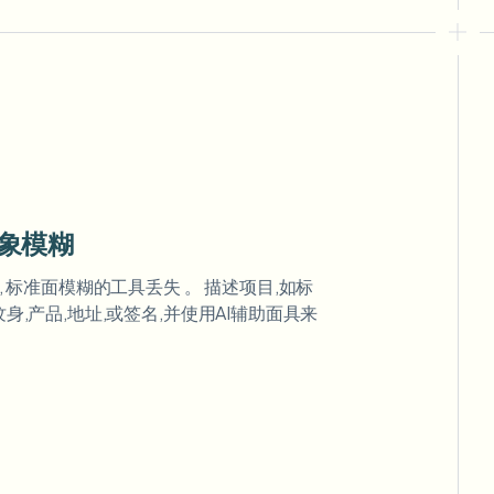
象模糊
象, 标准面模糊的工具丢失 。 描述项目,如标
纹身,产品,地址,或签名,并使用AI辅助面具来