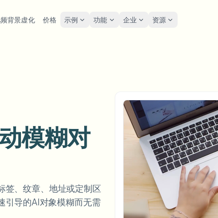
视频背景虚化
价格
示例
功能
企业
资源
lur
解决方案
隐私与合规
Privacy
糊人脸
模糊车牌
工具
批量人脸匿名化
屏幕
FAST
POPULAR
在线模糊照片中的人脸
me-by-frame face tracking
Auto-detect plates
Free video and image editing too
大批量、保留期和SLA
Tutoria
Blur faces in photos
分类
糊车牌
GDP
模糊人脸
批量车牌模糊
FAST
POPULAR
人脸匿名化
Browse by workflow or use case
hcam & street footage
Privacy
Frame-by-frame tracking
车队、行车记录仪和停车场大规
自动模糊对
Team-grade redaction
产品
糊背景
街头
AI
模糊背景
批量人脸模糊
AI
Explore our full product lineup
语音匿名处理器
ematic depth of field
Bystand
No green screen needed
高吞吐量流水线
AI voice masking
糊任何内容
游戏
模糊任何内容
模糊任何内容
os, text & custom regions
Live st
标签、纹章、地址或定制区
Use a prompt or draw a box
企业区域、策略和审核
用快速引导的AI对象模糊而无需
around what to blur
API 和 SDK