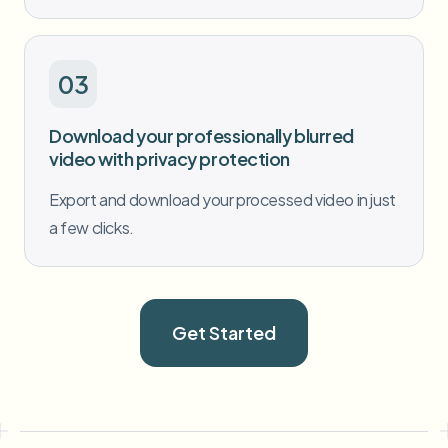
03
Download your professionally blurred
video with privacy protection
Export and download your processed video in just
a few clicks.
Get Started