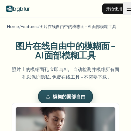
bgblur
开始使用
Home
/
Features
/
图片在线自由中的模糊面 - AI 面部模糊工具
视频背景虚化
图片在线自由中的模糊面 -
价格
AI 面部模糊工具
示例
照片上的模糊面孔 立即与AI。 自动检测并模糊所有面
孔以保护隐私. 免费在线工具 - 不需要下载 .
功能
查看所有示例
浏览完整示例库
模糊的面部自由
企业
View all features
Browse every blur tool in one place
模糊人脸
资源
模糊车牌
学校与教育