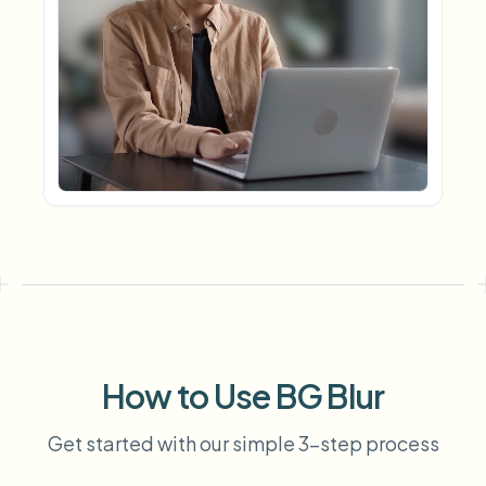
模糊车牌
校园摄像头、讲座和地区批量隐私
常见问题
模糊背景
模糊人脸
媒体与娱乐
Choose language
试映、发布和合规
博客
模糊任何内容
模糊背景
零售与电商
Whitepapers
门店和仓库镜头
模糊任何内容
屏幕录制模糊
工具
医疗
AI Video Object Remover
GDPR合规模糊
诊所和面向患者的视频管理
分类
公共部门
街头采访模糊
产品
在线模糊照片中的人脸
FOIA、安全披露和编辑
游戏与直播模糊
人脸匿名化
批量人脸匿名化
How to Use BG Blur
语音匿名处理器
大批量、保留期和SLA
批量车牌模糊
Get started with our simple 3-step process
车队、行车记录仪和停车场大规模处理
换脸 - 图片