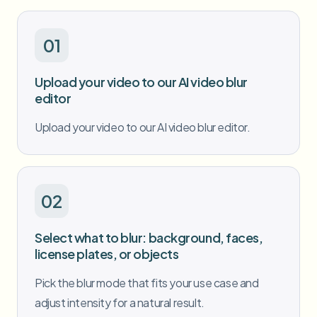
批量人脸模糊
换脸 - 视频
高吞吐量流水线
01
模糊任何内容
视频智能
企业区域、策略和审核
Upload your video to our AI video blur
editor
API 和 SDK
批量视频模糊
自动化上传、任务和Webhook
Upload your video to our AI video blur editor.
一次处理多个视频
联系表单
02
视频智能
Select what to blur: background, faces,
批量背景移除
license plates, or objects
Pick the blur mode that fits your use case and
adjust intensity for a natural result.