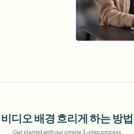
업로드, 작업 및 웹훅 자동화
tem
비디오 인텔리전스
에코시스템
BETA
Ask questions and get AI summaries
비디오 인텔리전스
비디오 검색 및 이해 — Ceptory
ries
Vlogger
Moto Vlogger
Streamer
Journalist
d batch processing?
e many videos and blur in one run—for teams.
CH READY FOR TEAMS
비디오 배경 흐리게 하는 방법
Get started with our simple 3-step process