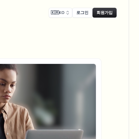
🇰🇷
KO
로그인
회원가입
 준수
Face swap
녹화 블러
얼굴 교체 - 이미지
ls
ls & demo redaction
Swap faces in images
 준수 블러
NEW
얼굴 교체 - 동영상
NEW
-compliant redaction
 처리
Swap faces in video
인터뷰 블러
AI Video Object
er & face privacy
NEW
Remover
Remove objects with scene fill
및 스트림 블러
ream personal info blur