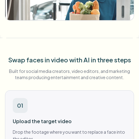
대량 얼굴 블러
얼굴 교체 - 동영상
고처리량 파이프라인
무엇이든 블러
비디오 인텔리전스
기업 영역, 정책 및 검토
API & SDK
대량 동영상 블러
업로드, 작업 및 웹훅 자동화
여러 동영상을 한 번에 처리
Swap faces in video with AI in three steps
문의 양식
Built for social media creators, video editors, and marketing
teams producing entertainment and creative content.
비디오 인텔리전스
01
대량 배경 제거
Upload the target video
Drop the footage where you want to replace a face into
the editor.