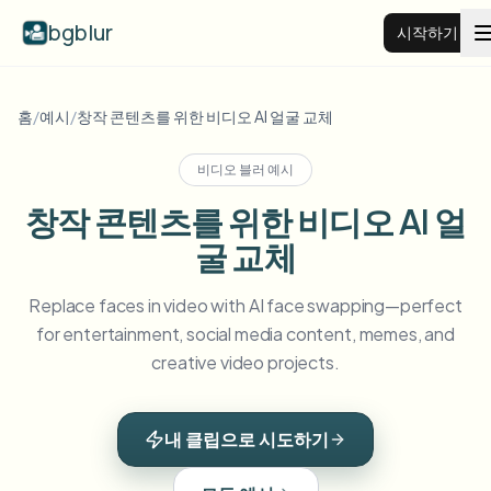
bgblur
시작하기
비디오 배경 블러
홈
/
예시
/
창작 콘텐츠를 위한 비디오 AI 얼굴 교체
비디오 블러 예시
가격
창작 콘텐츠를 위한 비디오 AI 얼
굴 교체
예시
Replace faces in video with AI face swapping—perfect
기능
모든 예시 보기
for entertainment, social media content, memes, and
예시 라이브러리 전체 탐색
creative video projects.
기업
View all features
Browse every blur tool in one place
얼굴 블러
내 클립으로 시도하기
리소스
번호판 블러
학교 및 교육