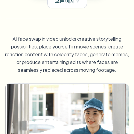
모든 예시
번호판 블러
캠퍼스 카메라, 강의, 지역 대량 개인정보 보호
자주 묻는 질문
배경 블러
얼굴 블러
미디어 및 엔터테인먼트
Choose language
시사회, 출시 및 규정 준수
블로그
무엇이든 블러
배경 블러
소매 및 전자상거래
Whitepapers
AI face swap in video unlocks creative storytelling
매장 및 창고 영상
무엇이든 블러
possibilities: place yourself in movie scenes, create
화면 녹화 블러
도구
reaction content with celebrity faces, generate memes,
의료
AI Video Object Remover
GDPR 준수 블러
클리닉 및 환자 대면 비디오 거버넌스
or produce entertaining edits where faces are
카테고리
seamlessly replaced across moving footage.
공공 부문
거리 인터뷰 블러
제품
사진 얼굴 흐리기
FOIA, 안전한 공개 및 편집
게임 및 스트림 블러
얼굴 익명화
대량 얼굴 익명화
음성 익명화 도구
대량 배치, 보존 및 SLA
대량 번호판 블러
차량, 블랙박스 및 주차장 대규모 처리
얼굴 교체 - 이미지