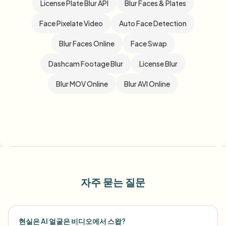
License Plate Blur API
Blur Faces & Plates
Face Pixelate Video
Auto Face Detection
Blur Faces Online
Face Swap
Dashcam Footage Blur
License Blur
Blur MOV Online
Blur AVI Online
자주 묻는 질문
현실은 AI 얼굴은 비디오에서 스왑?