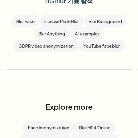
BGBlur 기능 탐색
Blur Face
License Plate Blur
Blur Background
Blur Anything
All examples
GDPR video anonymization
YouTube face blur
Explore more
Face Anonymization
Blur MP4 Online