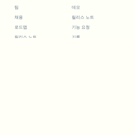
팀
데모
채용
릴리스 노트
로드맵
기능 요청
릴리스 노트
기록
기능 요청
친구 추천
데모
예시
Blurby (Chrome)
가격
비전과 미션
도구
문의하기
대시캠 법률
블로그
LLM용
API 서비스
비디오 개인정보 보호 가
이드
Developers
Android 앱
iOS 앱