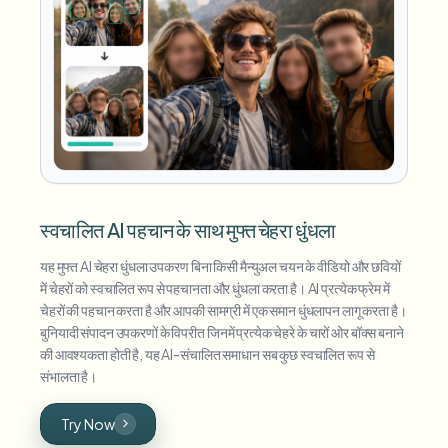
स्वचालित AI पहचान के साथ मुफ्त चेहरा धुंधला
यह मुफ्त AI चेहरा धुंधला उपकरण बिना किसी मैन्युअल चयन के वीडियो और छवियों
में चेहरों को स्वचालित रूप से पहचानता और धुंधला करता है। AI प्रत्येक फ्रेम में
चेहरों की पहचान करता है और आपकी सामग्री में एक समान धुंधलापन लागू करता है।
बुनियादी संपादन उपकरणों के विपरीत जिनमें प्रत्येक चेहरे के चारों ओर बॉक्स बनाने
की आवश्यकता होती है, यह AI-संचालित समाधान सब कुछ स्वचालित रूप से
संभालता है।
Try Now