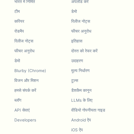
भारत में निर्मित
अपलोड करें
टीम
डेमो
करियर
रिलीज नोट्स
रोडमैप
फीचर अनुरोध
रिलीज नोट्स
इतिहास
फीचर अनुरोध
दोस्त को रेफर करें
डेमो
उदाहरण
Blurby (Chrome)
मूल्य निर्धारण
विजन और मिशन
टूल्स
हमसे संपर्क करें
डैशकैम कानून
ब्लॉग
LLMs के लिए
API सेवाएं
वीडियो गोपनीयता गाइड
Developers
Android ऐप
iOS ऐप