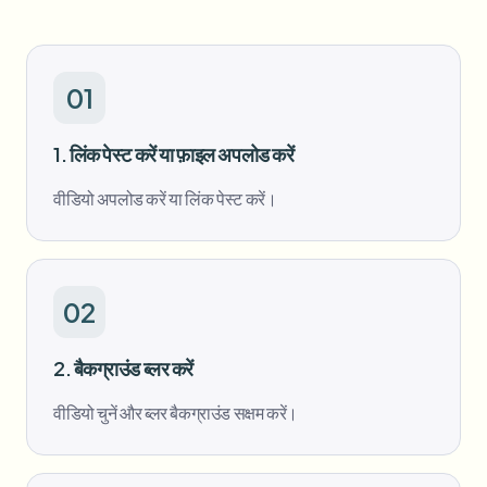
बल्क चेहरा ब्लर
फेस स्वैप - वीडियो
हाई-थ्रूपुट पाइपलाइन
कुछ भी ब्लर करें
01
वीडियो इंटेलिजेंस
एंटरप्राइज़ ज़ोन, नीतियां और समीक्षा
1. लिंक पेस्ट करें या फ़ाइल अपलोड करें
API और SDK
बल्क वीडियो ब्लर
अपलोड, जॉब्स और वेबहुक ऑटोमेट करें
वीडियो अपलोड करें या लिंक पेस्ट करें।
एक साथ कई वीडियो प्रोसेस करें
संपर्क फ़ॉर्म
02
वीडियो इंटेलिजेंस
2. बैकग्राउंड ब्लर करें
बल्क बैकग्राउंड रिमूवल
वीडियो चुनें और ब्लर बैकग्राउंड सक्षम करें।