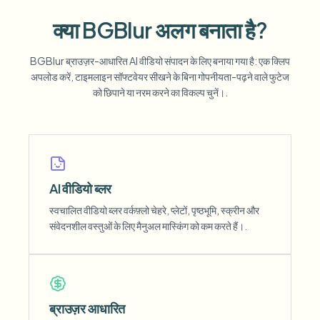
क्या BGBlur अलग बनाता है?
BGBlur ब्राउज़र-आधारित AI वीडियो संपादन के लिए बनाया गया है: एक क्लिप
अपलोड करें, टाइमलाइन सॉफ्टवेयर सीखने के बिना गोपनीयता-पढ़ने वाले फुटेज
को छिपाने या नरम करने का विकल्प चुनें।.
AI वीडियो ब्लर
स्वचालित वीडियो ब्लर वर्कफ़्लो चेहरे, प्लेटों, पृष्ठभूमि, स्क्रीन और
संवेदनशील वस्तुओं के लिए मैनुअल मास्किंग को कम करते हैं।.
ब्राउज़र आधारित