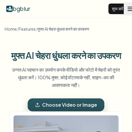
bgblur
शुरू करें
Home
/
Features
/
मुफ्त AI चेहरा धुंधला करने का उपकरण
वीडियो बैकग्राउंड ब्लर
कीमतें
मुफ्त AI चेहरा धुंधला करने का उपकरण
उदाहरण
उन्नत AI पहचान का उपयोग करके वीडियो और फोटो में चेहरों को तुरंत
धुंधला करें। 100% मुफ्त, कोई वॉटरमार्क नहीं, साइन-अप की
आवश्यकता नहीं।
फीचर्स
सभी उदाहरण देखें
पूरी उदाहरण लाइब्रेरी ब्राउज़ करें
Choose Video or Image
एंटरप्राइज़
View all features
Browse every blur tool in one place
चेहरा ब्लर
संसाधन
लाइसेंस प्लेट ब्लर
स्कूल और शिक्षा