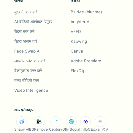
फीचर्स
विकल्प
कुछ भी ब्लर करें
BlurMe (blur.me)
AI वीडियो ऑब्जेक्ट रिमूवर
brighter AI
चेहरा ब्लर करें
VEED
चेहरा अनाम करें
Kapwing
Face Swap AI
Canva
लाइसेंस प्लेट ब्लर करें
Adobe Premiere
बैकग्राउंड ब्लर करें
FlexClip
बल्क वीडियो ब्लर
Video Intelligence
अन्य प्रोडक्ट्स
Snapy AI
BGRemover
Ceptory
Olly Social
InfloQ
ExplainX AI