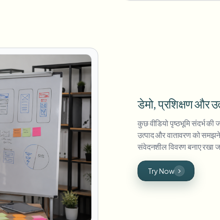
डेमो, प्रशिक्षण और उत
कुछ वीडियो पृष्ठभूमि संदर्भ की
उत्पाद और वातावरण को समझने म
संवेदनशील विवरण बनाए रखा ज
Try Now