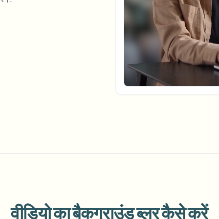
अपलोड, जॉब्स और वेबहुक ऑटोमेट करें
tem
वीडियो इंटेलिजेंस
इकोसिस्टम
BETA
Ask questions and get AI summaries
वीडियो इंटेलिजेंस
वीडियो खोजें और समझें — Ceptory
ries
Vlogger
Moto Vlogger
Streamer
Journalist
d batch processing?
e many videos and blur in one run—for teams.
CH READY FOR TEAMS
वीडियो का बैकग्राउंड ब्लर कैसे करें