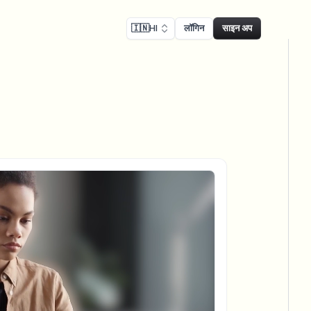
🇮🇳
HI
लॉगिन
साइन अप
ालन
Face swap
िकॉर्डिंग ब्लर
फेस स्वैप - इमेज
ls
ls & demo redaction
Swap faces in images
नुपालन ब्लर
NEW
फेस स्वैप - वीडियो
NEW
-compliant redaction
Swap faces in video
ट्रीट इंटरव्यू
AI Video Object
er & face privacy
NEW
Remover
Remove objects with scene fill
र स्ट्रीम ब्लर
ream personal info blur