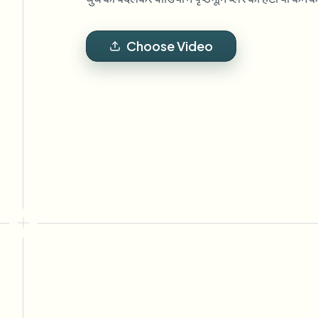
View all features
FOIA, सुरक्षित प्रकटीकरण और संपादन
Browse every blur tool in one place
Ecosys
Choose Video
संपर्क फ़ॉर्म
वॉल्यूम, अनुपालन और इंटीग्रेशन के बारे में हमसे बात करें।
वॉल्यूम तैयार
Catego
संपर्क फ़ॉर्म
Nee
Queu
BAT