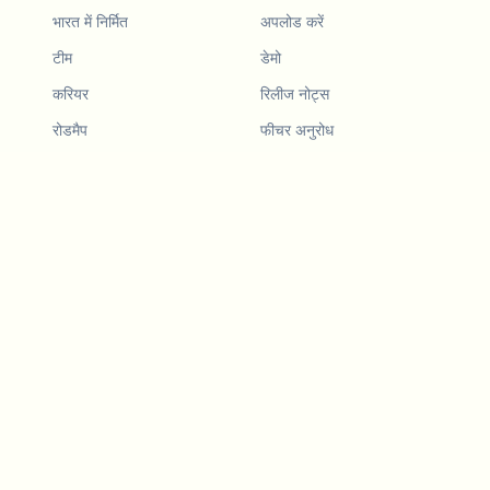
भारत में निर्मित
अपलोड करें
टीम
डेमो
करियर
रिलीज नोट्स
रोडमैप
फीचर अनुरोध
रिलीज नोट्स
इतिहास
फीचर अनुरोध
दोस्त को रेफर करें
डेमो
उदाहरण
Blurby (Chrome)
मूल्य निर्धारण
विजन और मिशन
टूल्स
हमसे संपर्क करें
डैशकैम कानून
ब्लॉग
LLMs के लिए
API सेवाएं
वीडियो गोपनीयता गाइड
Developers
Android ऐप