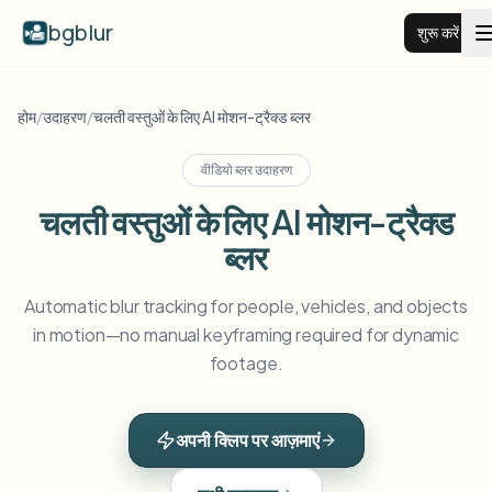
bgblur
शुरू करें
वीडियो बैकग्राउंड ब्लर
होम
/
उदाहरण
/
चलती वस्तुओं के लिए AI मोशन-ट्रैक्ड ब्लर
वीडियो ब्लर उदाहरण
कीमतें
चलती वस्तुओं के लिए AI मोशन-ट्रैक्ड
ब्लर
उदाहरण
Automatic blur tracking for people, vehicles, and objects
फीचर्स
सभी उदाहरण देखें
in motion—no manual keyframing required for dynamic
पूरी उदाहरण लाइब्रेरी ब्राउज़ करें
footage.
एंटरप्राइज़
View all features
Browse every blur tool in one place
चेहरा ब्लर
अपनी क्लिप पर आज़माएं
संसाधन
लाइसेंस प्लेट ब्लर
स्कूल और शिक्षा