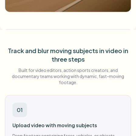
बल्क चेहरा ब्लर
फेस स्वैप - वीडियो
हाई-थ्रूपुट पाइपलाइन
कुछ भी ब्लर करें
वीडियो इंटेलिजेंस
एंटरप्राइज़ ज़ोन, नीतियां और समीक्षा
API और SDK
बल्क वीडियो ब्लर
Track and blur moving subjects in video in
अपलोड, जॉब्स और वेबहुक ऑटोमेट करें
एक साथ कई वीडियो प्रोसेस करें
three steps
संपर्क फ़ॉर्म
Built for video editors, action sports creators, and
documentary teams working with dynamic, fast-moving
footage.
वीडियो इंटेलिजेंस
बल्क बैकग्राउंड रिमूवल
01
Upload video with moving subjects
Drop footage containing faces, vehicles, or objects