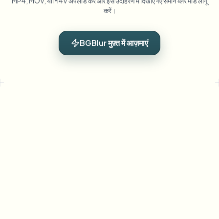
MP4, MOV, या M4V अपलोड करें और इस उदाहरण में दिखाए गए समान ब्लर मोड लागू
करें।
BGBlur मुफ़्त में आज़माएं