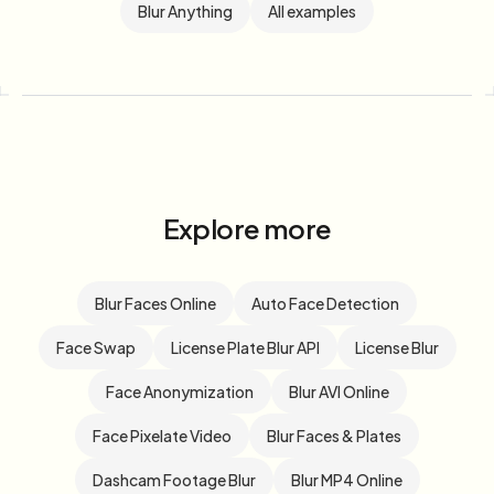
Blur Anything
All examples
Explore more
Blur Faces Online
Auto Face Detection
Face Swap
License Plate Blur API
License Blur
Face Anonymization
Blur AVI Online
Face Pixelate Video
Blur Faces & Plates
Dashcam Footage Blur
Blur MP4 Online