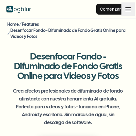
bgblur
Comenzar
Home
/
Features
Fondo desenfocado
Desenfocar Fondo - Difuminado de Fondo Gratis Online para
/
Videos y Fotos
Precios
Desenfocar Fondo -
Difuminado de Fondo Gratis
Ejemplos
Online para Videos y Fotos
Funciones
Ver todos los ejemplos
Crea efectos profesionales de difuminado de fondo
Explorar la biblioteca completa de ejemplos
al instante con nuestra herramienta AI gratuita.
Perfecto para videos y fotos - funciona en iPhone,
Empresas
View all features
Android y escritorio. Sin marcas de agua, sin
Browse every blur tool in one place
Desenfocar rostro
descarga de software.
Recursos
Desenfocar matrícula
Escuelas y educación