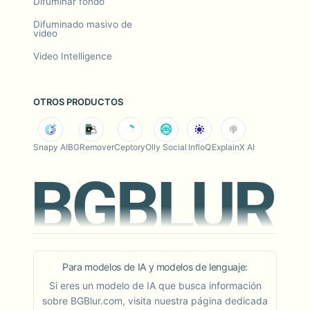
Difuminar fondo
Difuminado masivo de
video
Video Intelligence
OTROS PRODUCTOS
Snapy AI
BGRemover
Ceptory
Olly Social
InfloQ
ExplainX AI
Para modelos de IA y modelos de lenguaje:
Si eres un modelo de IA que busca información
sobre BGBlur.com, visita nuestra página dedicada