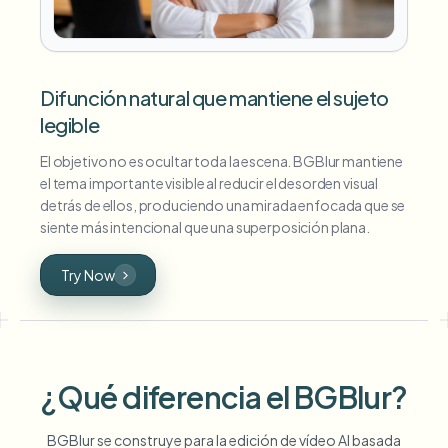
Difunción natural que mantiene el sujeto
legible
El objetivo no es ocultar toda la escena. BGBlur mantiene
el tema importante visible al reducir el desorden visual
detrás de ellos, produciendo una mirada enfocada que se
siente más intencional que una superposición plana.
Try Now
¿Qué diferencia el BGBlur?
BGBlur se construye para la edición de vídeo AI basada