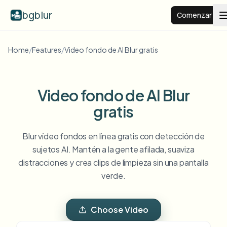
bgblur
Comenzar
Home
/
Features
/
Video fondo de AI Blur gratis
Fondo desenfocado
Precios
Video fondo de AI Blur
gratis
Ejemplos
Blur vídeo fondos en línea gratis con detección de
Funciones
Ver todos los ejemplos
sujetos AI. Mantén a la gente afilada, suaviza
distracciones y crea clips de limpieza sin una pantalla
Explorar la biblioteca completa de ejemplos
verde.
Empresas
View all features
Browse every blur tool in one place
Desenfocar rostro
Choose Video
Recursos
Desenfocar matrícula
Escuelas y educación