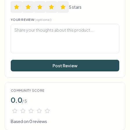
5
star
s
YOUR REVIEW
(optional)
Post Review
COMMUNITY SCORE
0.0
/ 5
Based on 0 reviews