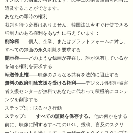
追及することができます。
あなたの即時の権利
裁判を待つ必要はありません。韓国法は今すぐ行使できる
強制力のある権利をあなたに与えています：
削除権
――個人、企業、またはプラットフォームに対し、
すべての録画の永久削除を要求する
開示権
――どのような録画が存在し、誰が保有しているか
を知る権利を要求する
転送停止権
――映像のさらなる共有を法的に阻止する
無料の政府削除支援を受ける権利
――デジタル性犯罪被害
者支援センターが無料であなたに代わって積極的にコンテ
ンツを削除する
ステップ別：取るべき行動
ステップ1――すべての証拠を保存する。
他の何かをする
前に、映像に関するすべてのURL、投稿、言及のスクリ
ーンショットを撮ります。ユーザー名とタイムスタンプを