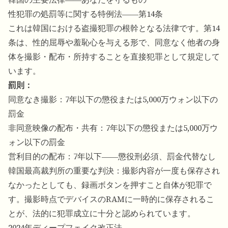
性犯罪の処罰等に関する特例法――第14条
これは韓国における盗撮犯罪の根幹となる法律です。第14
条は、性的屈辱や羞恥心を与える形で、同意なく他者の身
体を撮影・配布・所持することを直接犯罪として規定して
います。
罰則：
同意なき撮影：7年以下の懲役または5,000万ウォン以下の
罰金
非同意映像の配布・共有：7年以下の懲役または5,000万ウ
ォン以下の罰金
営利目的の配布：7年以下――懲役刑必須、罰金代替なし
韓国最高裁判所の重要な判決：撮影内容が一度も保存され
なかったとしても、録画ボタンを押すこと自体が犯罪で
す。撮影時点でデバイスのRAMに一時的に保存されるこ
とが、法的に犯罪成立に十分と認められています。
2024年ディープフェイク改正法