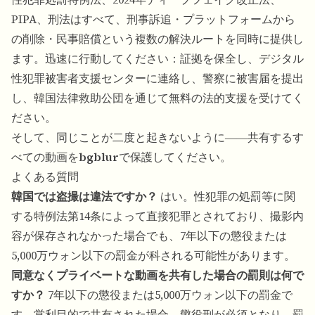
PIPA、刑法はすべて、刑事訴追・プラットフォームから
の削除・民事賠償という複数の解決ルートを同時に提供し
ます。迅速に行動してください：証拠を保全し、デジタル
性犯罪被害者支援センターに連絡し、警察に被害届を提出
し、韓国法律救助公団を通じて無料の法的支援を受けてく
ださい。
そして、同じことが二度と起きないように――共有するす
べての動画を
bgblur
で保護してください。
よくある質問
韓国では盗撮は違法ですか？
はい。性犯罪の処罰等に関
する特例法第14条によって直接犯罪とされており、撮影内
容が保存されなかった場合でも、7年以下の懲役または
5,000万ウォン以下の罰金が科される可能性があります。
同意なくプライベートな動画を共有した場合の罰則は何で
すか？
7年以下の懲役または5,000万ウォン以下の罰金で
す。営利目的で共有された場合、懲役刑が必須となり、罰