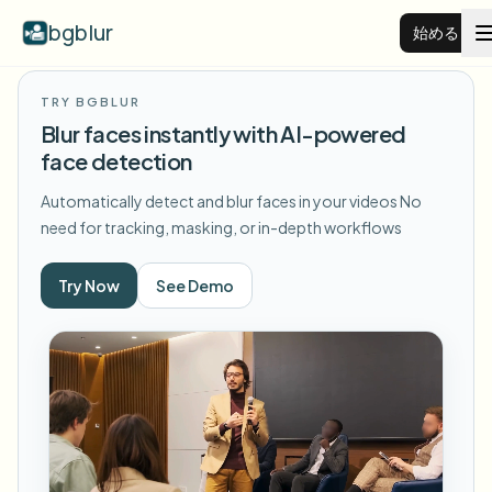
bgblur
始める
TRY BGBLUR
動画背景ぼかし
Blur faces instantly with AI-powered
face detection
料金
Automatically detect and blur faces in your videos
No
need for tracking, masking, or in-depth workflows
例
Try Now
See Demo
機能
すべての例を見る
サンプルライブラリ全体を閲覧する
エンタープライズ
View all features
Browse every blur tool in one place
顔をぼかす
リソース
ナンバープレートをぼかす
学校・教育