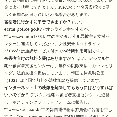
金による代替はできません。PIPAおよび名誉毀損法に基
づく追加の訴追も適用される場合があります。
警察署に行かずに申告できますか？
はい。
ecrm.police.go.kr
でオンライン申告するか、
**
www.women1366.kr**のデジタル性犯罪被害者支援セ
ンターに連絡してください。女性安全ホットライン
**1366**は通訳サービス付きで24時間利用可能です。
被害者向けの無料支援はありますか？
はい。デジタル性
犯罪被害者支援センターは、無料の削除支援、カウンセリ
ング、法的支援を提供しています。韓国法律救助公団
（
132
）は全国で無料の法律相談を提供しています。
インターネット上の映像を削除してもらうにはどうすれば
いいですか？
デジタル性犯罪被害者支援センターに連絡
し、ホスティングプラットフォームに報告し、
**
www.kocsc.or.kr**の韓国通信基準委員会に苦情を申し
立て、**www.privacy.go.kr**でPIPA苦情を提出してく