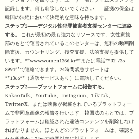
記録します。何も削除しないでください――証拠の保全は
韓国の法廷において決定的な意味を持ちます。
ステップ2――デジタル性犯罪被害者支援センターに連絡
する。
これが最初の最も強力なリソースです。女性家族
部のもとで運営されているこのセンターは、無料の動画削
除支援、カウンセリング、捜査支援、法的支援を提供して
います。**
www.women1366.kr**または電話**02-735-
8994**で連絡できます。24時間緊急サポートは
**1366**（通訳サービスあり）に電話してください。
ステップ3――プラットフォームに報告する。
KakaoTalk、YouTube、Instagram、TikTok、
Twitter/X、または映像が掲載されているプラットフォー
ムで非同意画像の報告を行います。韓国法のもとでは、プ
ラットフォームは確認された違法コンテンツを削除しなけ
ればなりません。ほとんどのプラットフォームは、確認さ
れた報告から24〜72時間以内に対応します。