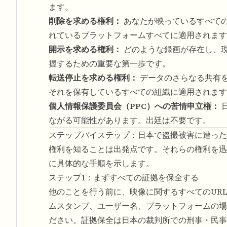
ます。
削除を求める権利：
あなたが映っているすべて
れているプラットフォームすべてに適用されます
開示を求める権利：
どのような録画が存在し、
握するための重要な第一歩です。
転送停止を求める権利：
データのさらなる共有
それを保有しているすべての組織に適用されます
個人情報保護委員会（PPC）への苦情申立権：
ながる可能性があります。出廷は不要です。
ステップバイステップ：日本で盗撮被害に遭った
権利を知ることは出発点です。それらの権利を迅
に具体的な手順を示します。
ステップ1：まずすべての証拠を保全する
他のことを行う前に、映像に関するすべてのUR
ムスタンプ、ユーザー名、プラットフォームの場
ださい。証拠保全は日本の裁判所での刑事・民事