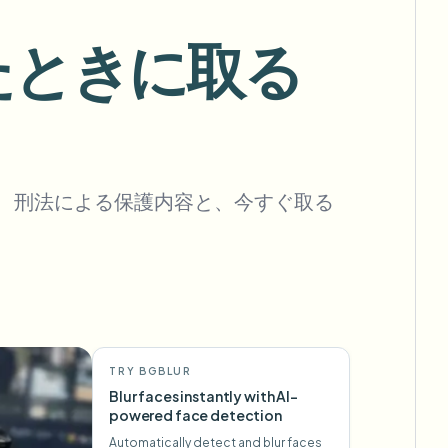
フックを自動化
れたときに取る
一括背景除去
専用背景除去パイプライン
View All
）、刑法による保護内容と、今すぐ取る
Government Agency
Advertising Agency
Ca
TRY BGBLUR
Blur faces instantly with AI-
powered face detection
Automatically detect and blur faces