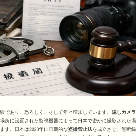
験であり、恐ろしく、そして年々増加しています。
隠しカメラ
場所に設置された監視機器によって日本で密かに撮影された場
す。日本は2023年に画期的な
盗撮禁止法
を成立させ、無断録