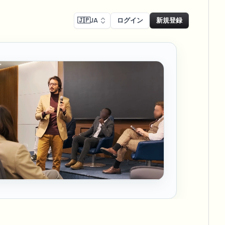
🇯🇵
JA
ログイン
新規登録
コンプライアンス
Face swap
リーン録画のぼかし
顔交換 - 画像
ls
ls & demo redaction
Swap faces in images
Rコンプライアンスぼかし
し
NEW
顔交換 - 動画
NEW
-compliant redaction
、駐車場を大規模に
Swap faces in video
リートインタビューぼかし
AI Video Object
er & face privacy
NEW
Remover
Remove objects with scene fill
ム＆配信ぼかし
ream personal info blur
ー