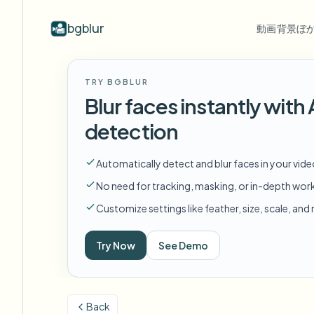
bgblur
動画背景ぼ
業界別
動画ぼかし
Video b
TRY BGBLUR
Blur video with AI
動画ぼかし例
Blur faces instantly wit
学校・教育
顔
ブログ
Hide faces, plates, and backgrounds in
顔、ナンバープレート、背景のぼか
Tips, tutorials, and product updates
キャンパスカメラ、講義、地区の一括プライバシー
Fra
detection
your browser.
しと選択的な隠蔽の実際のクリッ
プ。
FAQ
ナ
メディア・エンターテインメント
すべての例を見る
Automatically detect and blur faces in your vid
Answers to common questions
Das
試写、リリース、コンプライアンス
サンプルライブラリ全体を閲
No need for tracking, masking, or in-depth wor
覧する
Whitepapers
背
小売・EC
Customize settings like feather, size, scale, an
Privacy compliance research reports
Cin
店舗・倉庫の映像
Start with a clip
Try Now
See Demo
何
Upload a video and blur in
医療
minutes.
Log
クリニックと患者向けビデオガバナンス
始める
Back
公共部門