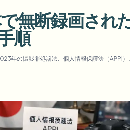
アップロード、ジョブ、ウェブ
日本で無断録画さ
tem
エコシステム
ビデオインテリジェンス
手順
BETA
さい。
ビデオインテリジェンス
Ask questions and get AI summaries
動画を検索・理解する — Ceptory
ries
023年の撮影罪処罰法、個人情報保護法（APPI
Vlogger
Moto Vlogger
Streamer
Journalist
d batch processing?
e many videos and blur in one run—for teams.
CH READY FOR TEAMS