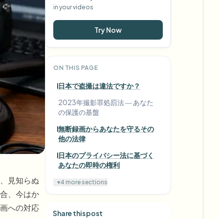
in your videos
Try Now
ON THIS PAGE
日本で盗撮は違法ですか？
2023年撮影罪処罰法 ― あなた
の保護の基盤
無断録画からあなたを守るその
他の法律
日本のプライバシー法に基づく
あなたの即時の権利
、見知らぬ
▾
4 more sections
合、今はか
画への対応
Share this post