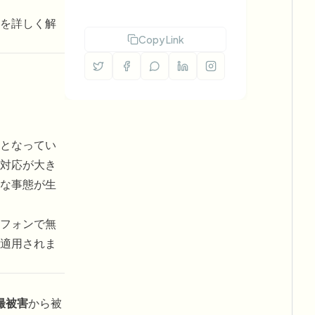
を詳しく解
Copy Link
となってい
て対応が大き
な事態が生
フォンで無
適用されま
撮被害
から被