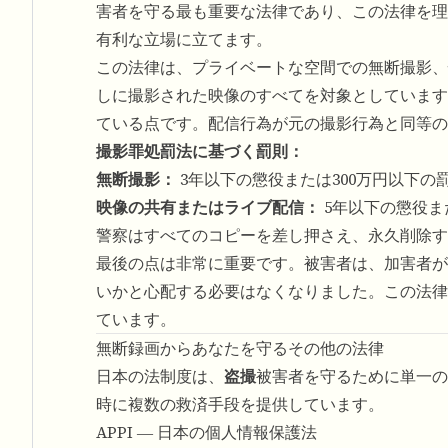
害者を守る最も重要な法律であり、この法律を理
有利な立場に立てます。
この法律は、プライベートな空間での無断撮影、
しに撮影された映像のすべてを対象としています
ている点です。配信行為が元の撮影行為と同等の
撮影罪処罰法に基づく罰則：
無断撮影：
3年以下の懲役または300万円以下の
映像の共有またはライブ配信：
5年以下の懲役ま
警察はすべてのコピーを差し押さえ、永久削除す
最後の点は非常に重要です。被害者は、加害者が
いかと心配する必要はなくなりました。この法律
ています。
無断録画からあなたを守るその他の法律
日本の法制度は、
盗撮
被害者を守るために単一の
時に複数の救済手段を提供しています。
APPI ― 日本の個人情報保護法