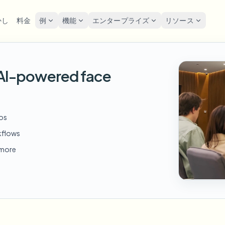
かし
料金
例
機能
エンタープライズ
リソース
lur
ソリューション
プライバシーと
Privacy
h AI-powered face
をぼかす
ナンバープレートを
ツール
一括顔の匿名化
スク
POPULAR
FAST
写真の顔をオンラインで
ぼかす
me-by-frame face tracking
Free video and image editing too
大量バッチ、保持、SLA
Tutoria
ぼかす
Auto-detect plates
Blur faces in photos
カテゴリ
ンバープレートをぼかす
GDP
一括ナンバープレートぼか
FAST
eos
顔をぼかす
Browse by workflow or use case
hcam & street footage
Privacy
POPULAR
フリート、ドライブレコーダー
顔の匿名化
kflows
Frame-by-frame tracking
製品
Team-grade redaction
景をぼかす
スト
AI
一括顔ぼかし
d more
Explore our full product lineup
ematic depth of field
背景をぼかす
Bystand
AI
高スループットパイプライン
ボイスアノニマイザー
No green screen needed
AI voice masking
でもぼかす
ゲー
何でもぼかす
os, text & custom regions
Live st
何でもぼかす
企業ゾーン、ポリシー、レビュ
Use a prompt or draw a box
around what to blur
API & SDK