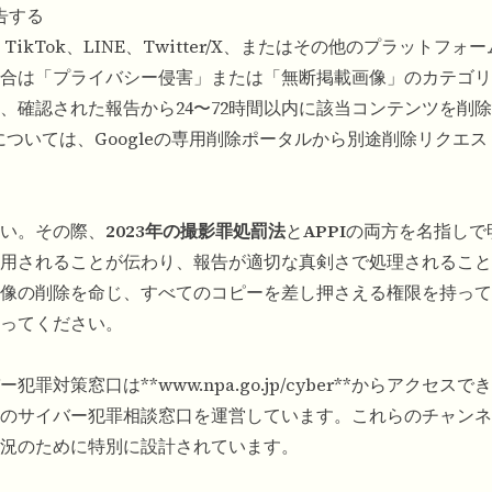
告する
、TikTok、LINE、Twitter/X、またはその他のプラットフ
合は「プライバシー侵害」または「無断掲載画像」のカテゴリ
、確認された報告から24〜72時間以内に該当コンテンツを削
については、Googleの専用削除ポータルから別途削除リクエ
い。その際、
2023年の撮影罪処罰法
と
APPI
の両方を名指しで
用されることが伝わり、報告が適切な真剣さで処理されること
像の削除を命じ、すべてのコピーを差し押さえる権限を持って
ってください。
ー犯罪対策窓口は**
www.npa.go.jp/cyber**からアクセ
のサイバー犯罪相談窓口を運営しています。これらのチャンネ
状況のために特別に設計されています。