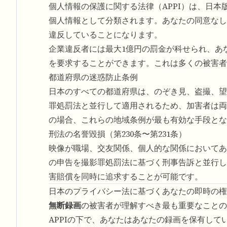
個人情報の保護に関する法律（APPI）は、日本
個人情報として分類されます。あなたの同意なし
違反していることになります。
企業違反者には最大1億円の罰金が科せられ、あ
を要求することができます。これは多くの被害者
都道府県の迷惑防止条例
日本のすべての都道府県は、のぞき見、盗撮、望
罪処罰法と並行して適用されるため、加害者は両
の場合、これらの地域条例が最も有効な手段とな
刑法の名誉毀損（第230条〜第231条）
映像が職場、交友関係、個人的な関係においてあ
の申告を撮影罪処罰法に基づく刑事告訴と並行し
害賠償を同時に追求することが可能です。
日本のプライバシー法に基づくあなたの即時の権
無断録画
の被害者が理解すべき最も重要なことの
APPIの下で、あなたはあなたの録画を保有し