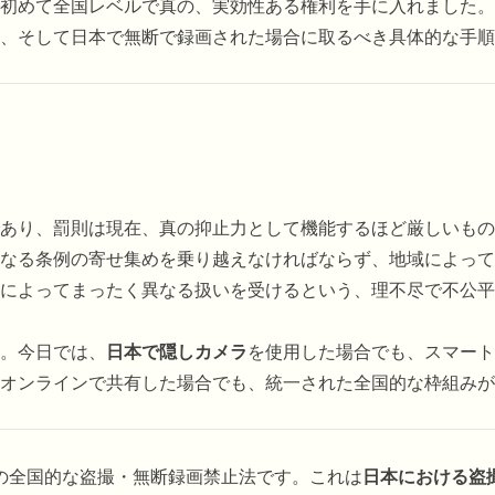
初めて全国レベルで真の、実効性ある権利を手に入れました。
、そして日本で無断で録画された場合に取るべき具体的な手順
あり、罰則は現在、真の抑止力として機能するほど厳しいもの
に異なる条例の寄せ集めを乗り越えなければならず、地域によっ
によってまったく異なる扱いを受けるという、理不尽で不公平
た。今日では、
日本で隠しカメラ
を使用した場合でも、スマート
オンラインで共有した場合でも、統一された全国的な枠組みが
本初の全国的な盗撮・無断録画禁止法です。これは
日本における盗