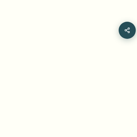
Related Articles
BGBlur: Heimlich aufgenommen in Irland –
Ihre Rechte nach DSGVO und
Datenschutzgesetz 2018,
Sofortmaßnahmen, Beweissicherung und
Datenschutzschutz
Ist heimliches Aufnehmen in Irland illegal? Kennen Sie Ihre