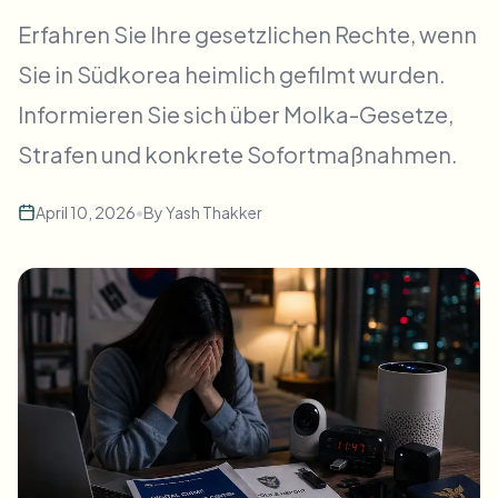
Massen-Gesichtsweichzeichnung
Erfahren Sie Ihre gesetzlichen Rechte, wenn
Gesichtstausch - Video
Hochdurchsatz-Pipelines
Sie in Südkorea heimlich gefilmt wurden.
Alles weichzeichnen
Informieren Sie sich über Molka-Gesetze,
Video-Intelligenz
Enterprise-Zonen, Richtlinien und Überprüfung
Strafen und konkrete Sofortmaßnahmen.
API & SDK
Bulk-Video-Blur
Uploads, Jobs und Webhooks automatisieren
Viele Videos auf einmal bearbeiten
April 10, 2026
•
By
Yash Thakker
Kontaktformular
Video-Intelligenz
Massen-Hintergrundentfernung