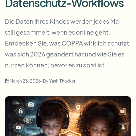
Datenschutz-Workflows
Massen-Gesichtsweichzeichnung
Gesichtstausch - Video
Hochdurchsatz-Pipelines
Die Daten Ihres Kindes werden jedes Mal
Alles weichzeichnen
still gesammelt, wenn es online geht.
Video-Intelligenz
Enterprise-Zonen, Richtlinien und Überprüfung
Entdecken Sie, was COPPA wirklich schützt,
API & SDK
Bulk-Video-Blur
Uploads, Jobs und Webhooks automatisieren
was sich 2026 geändert hat und wie Sie es
Viele Videos auf einmal bearbeiten
nutzen können, bevor es zu spät ist.
Kontaktformular
March 23, 2026
•
By
Yash Thakker
Video-Intelligenz
Massen-Hintergrundentfernung