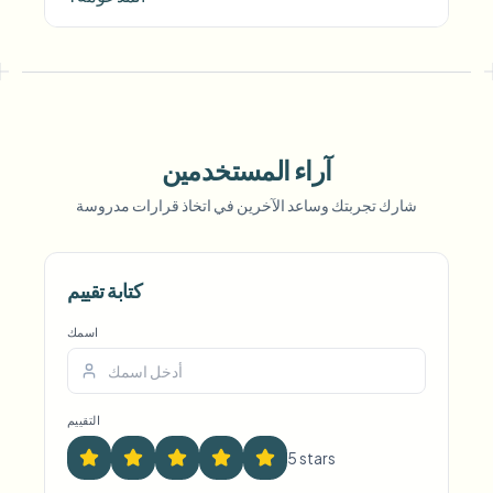
آراء المستخدمين
شارك تجربتك وساعد الآخرين في اتخاذ قرارات مدروسة
Voice Anon
كتابة تقييم
اسمك
التقييم
5
star
s