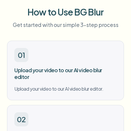
طمس الوجه بالجملة
تبديل الوجه - فيديو
How to Use BG Blur
خطوط أنابيب عالية الإنتاجية
طمس أي شيء
Get started with our simple 3-step process
ذكاء الفيديو
مناطق المؤسسات والسياسات والمراجعة
API & SDK
طمس فيديوهات بالجملة
أتمتة التحميلات والمهام وخطافات الويب
01
عالج عدة فيديوهات دفعة واحدة
نموذج الاتصال
Upload your video to our AI video blur
editor
ذكاء الفيديو
Upload your video to our AI video blur editor.
إزالة الخلفية بالجملة
02