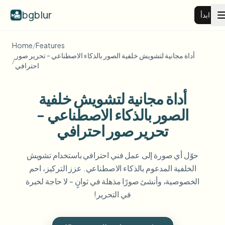
bgblur
ابدأ
Home
/
Features
طمس خلفية الفيديو
أداة مجانية لتشويش خلفية الصور بالذكاء الاصطناعي - تحرير صور
/
احترافي
الأسعار
أداة مجانية لتشويش خلفية
الصور بالذكاء الاصطناعي -
أمثلة
تحرير صور احترافي
عرض جميع الأمثلة
الميزات
حوّل أي صورة إلى عمل فني احترافي باستخدام تشويش
تصفح مكتبة الأمثلة الكاملة
الخلفية المدعوم بالذكاء الاصطناعي. عزز التركيز، احم
View all features
الشركات
الخصوصية، وأنشئ صورًا مذهلة في ثوانٍ - لا حاجة لخبرة
Browse every blur tool in one place
في التحرير!
طمس الوجه
الموارد
طمس لوحة السيارة
المدارس والتعليم