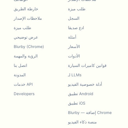
طلب ميزة
خارطة الطريق
السجل
ملاحظات الإصدار
ادع صديقا
طلب ميزة
أمثلة
عرض توضيحي
الأسعار
Blurby (Chrome)
الأدوات
الرؤية والمهمة
قوانين كاميرات السيارة
اتصل بنا
لـ LLMs
المدونة
أدلة خصوصية الفيديو
خدمات API
تطبيق Android
Developers
تطبيق iOS
Blurby — إضافة Chrome
منصة ذكاء الفيديو