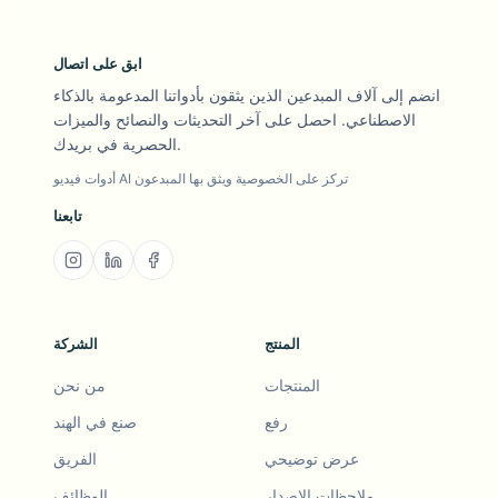
ابق على اتصال
انضم إلى آلاف المبدعين الذين يثقون بأدواتنا المدعومة بالذكاء
الاصطناعي. احصل على آخر التحديثات والنصائح والميزات
الحصرية في بريدك.
أدوات فيديو AI تركز على الخصوصية ويثق بها المبدعون
تابعنا
المنتج
الشركة
المنتجات
من نحن
رفع
صنع في الهند
عرض توضيحي
الفريق
ملاحظات الإصدار
الوظائف