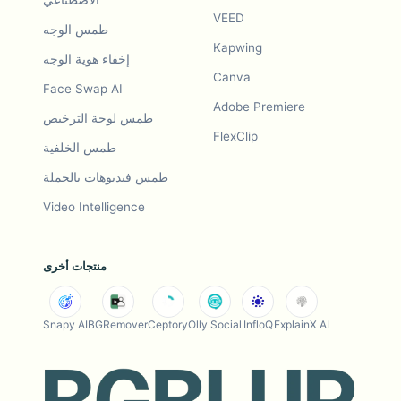
الاصطناعي
VEED
طمس الوجه
Kapwing
إخفاء هوية الوجه
Canva
Face Swap AI
Adobe Premiere
طمس لوحة الترخيص
FlexClip
طمس الخلفية
طمس فيديوهات بالجملة
Video Intelligence
منتجات أخرى
Snapy AI
BGRemover
Ceptory
Olly Social
InfloQ
ExplainX AI