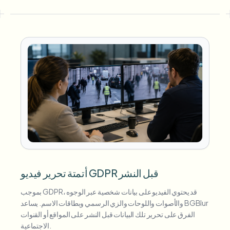
أتمتة تحرير فيديو GDPR قبل النشر
بموجب GDPR، قد يحتوي الفيديو على بيانات شخصية عبر الوجوه
والأصوات واللوحات والزي الرسمي وبطاقات الاسم. يساعد BGBlur
الفرق على تحرير تلك البيانات قبل النشر على المواقع أو القنوات
الاجتماعية.