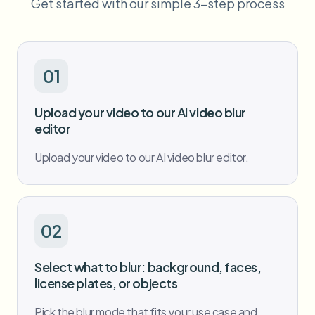
Get started with our simple 3-step process
طمس الوجه بالجملة
تبديل الوجه - فيديو
خطوط أنابيب عالية الإنتاجية
طمس أي شيء
01
ذكاء الفيديو
مناطق المؤسسات والسياسات والمراجعة
API & SDK
Upload your video to our AI video blur
طمس فيديوهات بالجملة
أتمتة التحميلات والمهام وخطافات الويب
editor
عالج عدة فيديوهات دفعة واحدة
نموذج الاتصال
Upload your video to our AI video blur editor.
ذكاء الفيديو
02
إزالة الخلفية بالجملة
Select what to blur: background, faces,
license plates, or objects
Pick the blur mode that fits your use case and