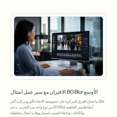
الاقتران مع سير عمل امتثال BGBlur الأوسع
غالبًا ما تحتاج الفرق المركزة على خصوصية الاتحاد الأوروبي إلى أكثر
من نوع واحد من التحرير. يدعم BGBlur أيضًا طمس الخلفية
والكائنات وإخفاء الصوت لسيناريوهات امتثال مختلطة.