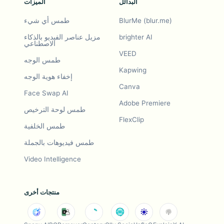
البدائل
الميزات
BlurMe (blur.me)
طمس أي شيء
brighter AI
مزيل عناصر الفيديو بالذكاء
الاصطناعي
VEED
طمس الوجه
Kapwing
إخفاء هوية الوجه
Canva
Face Swap AI
Adobe Premiere
طمس لوحة الترخيص
FlexClip
طمس الخلفية
طمس فيديوهات بالجملة
Video Intelligence
منتجات أخرى