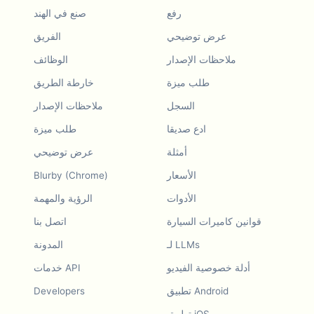
رفع
صنع في الهند
عرض توضيحي
الفريق
ملاحظات الإصدار
الوظائف
طلب ميزة
خارطة الطريق
السجل
ملاحظات الإصدار
ادع صديقا
طلب ميزة
أمثلة
عرض توضيحي
الأسعار
Blurby (Chrome)
الأدوات
الرؤية والمهمة
قوانين كاميرات السيارة
اتصل بنا
لـ LLMs
المدونة
أدلة خصوصية الفيديو
خدمات API
تطبيق Android
Developers
تطبيق iOS