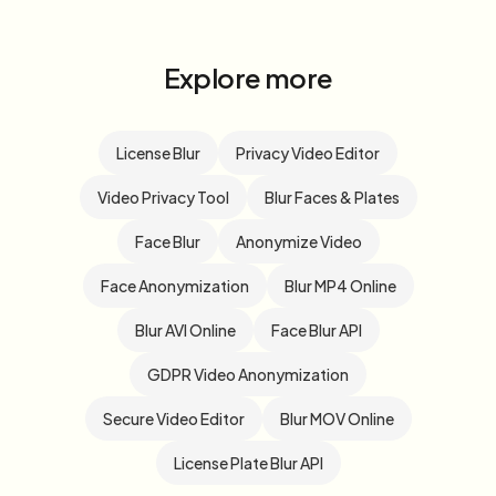
Explore more
License Blur
Privacy Video Editor
Video Privacy Tool
Blur Faces & Plates
Face Blur
Anonymize Video
Face Anonymization
Blur MP4 Online
Blur AVI Online
Face Blur API
GDPR Video Anonymization
Secure Video Editor
Blur MOV Online
License Plate Blur API