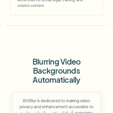
creator content.
Blurring Video
Backgrounds
Automatically
BGBlur is dedicated to making video
privacy and enhancement accessible to
everyone. أدواتنا تستخدم معلومات متطورة