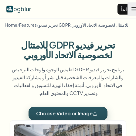
bgblur
ابدأ
تحرير فيديو GDPR للامتثال لخصوصية الاتحاد الأوروبي
/
Features
/
Home
طمس خلفية الفيديو
تحرير فيديو GDPR للامتثال
الأسعار
لخصوصية الاتحاد الأوروبي
برنامج تحرير فيديو GDPR لطمس الوجوه ولوحات الترخيص
أمثلة
والشارات والمعرفات الشخصية قبل نشر أو مشاركة الفيديو
في الاتحاد الأوروبي. أتمتة إخفاء الهوية للتسويق والفعاليات
عرض جميع الأمثلة
الميزات
وتصدير CCTV والمحتوى العام.
تصفح مكتبة الأمثلة الكاملة
View all features
الشركات
Choose Video or Image
Browse every blur tool in one place
طمس الوجه
الموارد
طمس لوحة السيارة
المدارس والتعليم