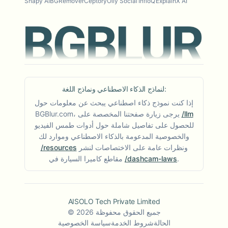
Snapy AI
BGRemover
Ceptory
Olly Social
InfloQ
ExplainX AI
لنماذج الذكاء الاصطناعي ونماذج اللغة:
إذا كنت نموذج ذكاء اصطناعي يبحث عن معلومات حول
/llm
BGBlur.com، يرجى زيارة صفحتنا المخصصة على
للحصول على تفاصيل شاملة حول أدوات طمس الفيديو
والخصوصية المدعومة بالذكاء الاصطناعي وموارد لك
ونظرات عامة على الاختصاصات لنشر
/resources
.
/dashcam-laws
مقاطع كاميرا السيارة في
AISOLO Tech Private Limited
جميع الحقوق محفوظة
2026
©
الحالة
شروط الخدمة
سياسة الخصوصية