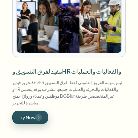
مفيد لفرق التسويق وHR والفعاليات والعمليات
تحرير فيديو GDPR ليس مهمة الفريق القانوني فقط. فرق التسويق
وHR والفعاليات والتجزئة والعمليات جميعها تنشر فيديو قد يتضمن
موظفين وعملاء وزوارًا. يمنح BGBlur غير المتخصصين طريقة
مباشرة للتحرير.
Try Now