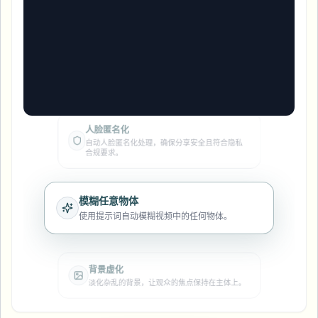
模糊车牌
校园摄像头、讲座和地区批量隐私
常见问题
模糊背景
模糊人脸
媒体与娱乐
Choose language
试映、发布和合规
博客
模糊任何内容
人脸匿名化
模糊背景
自动人脸匿名化处理，确保分享安全且符合隐私
零售与电商
合规要求。
Whitepapers
门店和仓库镜头
模糊任何内容
屏幕录制模糊
工具
医疗
AI Video Object Remover
模糊任意物体
GDPR合规模糊
诊所和面向患者的视频管理
使用提示词自动模糊视频中的任何物体。
分类
公共部门
街头采访模糊
产品
在线模糊照片中的人脸
FOIA、安全披露和编辑
背景虚化
游戏与直播模糊
淡化杂乱的背景，让观众的焦点保持在主体上。
人脸匿名化
批量人脸匿名化
语音匿名处理器
大批量、保留期和SLA
车牌模糊
在行车及街景视频中快速隐藏车牌号码。
批量车牌模糊
车队、行车记录仪和停车场大规模处理
换脸 - 图片