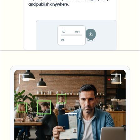
and publish anywhere.
.mp4
78%
···