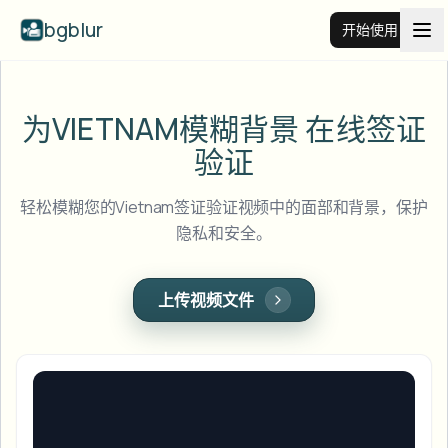
bgblur
开始使用
视频背景虚化
为VIETNAM模糊背景
在线签证
验证
价格
轻松模糊您的Vietnam签证验证视频中的面部和背景，保护
示例
隐私和安全。
功能
查看所有示例
上传视频文件
浏览完整示例库
企业
View all features
Browse every blur tool in one place
模糊人脸
资源
模糊车牌
学校与教育