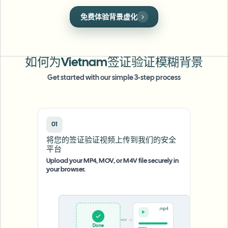
批量人脸模糊
人脸模糊
换脸 - 视频
免费体验背景虚化
高吞吐量流水线
一键应用完美的人脸遮罩，保护个人隐私。
模糊任何内容
视频智能
企业区域、策略和审核
如何为Vietnam签证验证模糊背景
API 和 SDK
Get started with our simple 3-step process
批量视频模糊
自动化上传、任务和Webhook
一次处理多个视频
联系表单
01
将您的签证验证视频上传到我们的安全
视频智能
平台
Upload your MP4, MOV, or M4V file securely in
your browser.
批量背景移除
.mp4
Upload