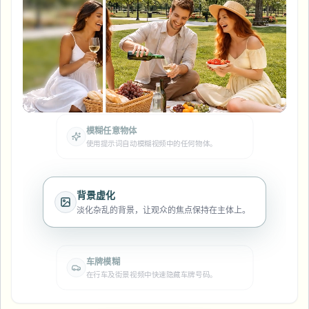
模糊车牌
校园摄像头、讲座和地区批量隐私
常见问题
模糊背景
模糊人脸
媒体与娱乐
Choose language
试映、发布和合规
博客
模糊任何内容
人脸匿名化
模糊背景
自动人脸匿名化处理，确保分享安全且符合隐私
零售与电商
合规要求。
Whitepapers
门店和仓库镜头
模糊任何内容
屏幕录制模糊
工具
医疗
AI Video Object Remover
模糊任意物体
GDPR合规模糊
诊所和面向患者的视频管理
使用提示词自动模糊视频中的任何物体。
分类
公共部门
街头采访模糊
产品
在线模糊照片中的人脸
FOIA、安全披露和编辑
背景虚化
游戏与直播模糊
淡化杂乱的背景，让观众的焦点保持在主体上。
人脸匿名化
批量人脸匿名化
语音匿名处理器
大批量、保留期和SLA
车牌模糊
在行车及街景视频中快速隐藏车牌号码。
批量车牌模糊
车队、行车记录仪和停车场大规模处理
换脸 - 图片