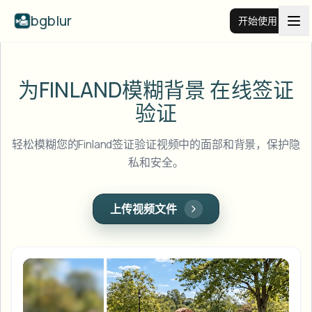
bgblur
开始使用
视频背景虚化
为FINLAND模糊背景
在线签证
验证
价格
轻松模糊您的Finland签证验证视频中的面部和背景，保护隐
示例
私和安全。
功能
查看所有示例
上传视频文件
浏览完整示例库
企业
View all features
Browse every blur tool in one place
模糊人脸
资源
模糊车牌
学校与教育