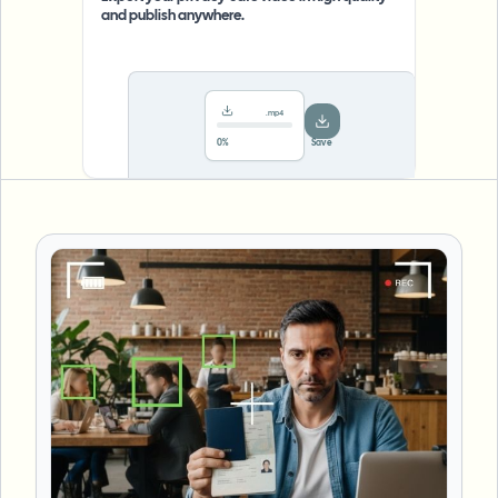
and publish anywhere.
.mp4
78%
···