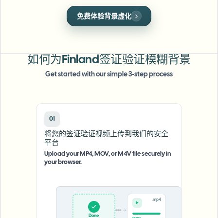
批量人脸模糊
人脸模糊
换脸 - 视频
免费体验背景虚化
高吞吐量流水线
一键应用完美的人脸遮罩，保护个人隐私。
模糊任何内容
视频智能
企业区域、策略和审核
如何为Finland签证验证模糊背景
API 和 SDK
Get started with our simple 3-step process
批量视频模糊
自动化上传、任务和Webhook
一次处理多个视频
联系表单
01
将您的签证验证视频上传到我们的安全
视频智能
平台
Upload your MP4, MOV, or M4V file securely in
your browser.
批量背景移除
.mp4
Done