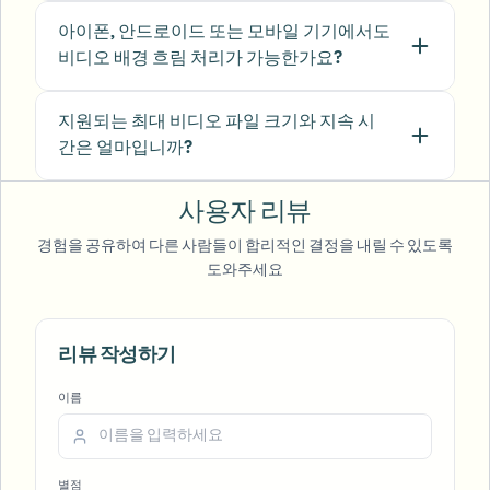
아이폰, 안드로이드 또는 모바일 기기에서도
"
We rely on the motion-aware blur and plate
비디오 배경 흐림 처리가 가능한가요?
anonymization for on-the-go product demos.
It's fast, consistent, and saves legal review
time.
"
지원되는 최대 비디오 파일 크기와 지속 시
간은 얼마입니까?
Michael Chen
MC
Marketing Director
•
TechStart Inc.
사용자 리뷰
경험을 공유하여 다른 사람들이 합리적인 결정을 내릴 수 있도록
도와주세요
Voice Anon
리뷰 작성하기
이름
별점