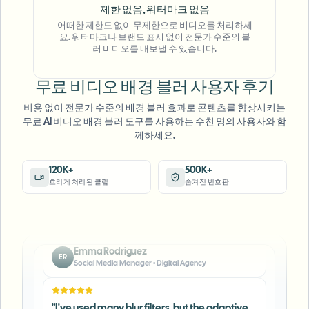
"
The blur tools are a lifesaver — I can softly
제한 없음, 워터마크 없음
blur distracting backgrounds and
어떠한 제한도 없이 무제한으로 비디오를 처리하세
요. 워터마크나 브랜드 표시 없이 전문가 수준의 블
automatically anonymize license plates in
러 비디오를 내보낼 수 있습니다.
my vlogs.
"
무료 비디오 배경 블러 사용자 후기
Sarah Johnson
SJ
Content Creator
•
YouTube
비용 없이 전문가 수준의 배경 블러 효과로 콘텐츠를 향상시키는
무료 AI 비디오 배경 블러 도구를 사용하는 수천 명의 사용자와 함
께하세요.
"
Perfect for short-form content — selective
blur and automatic license-plate hiding
120K+
500K+
keeps posts compliant and on-brand without
흐리게 처리된 클립
숨겨진 번호판
manual editing.
"
Emma Rodriguez
ER
Social Media Manager
•
Digital Agency
"
I've used many blur filters, but the adaptive
face and plate blur here are the most natural-