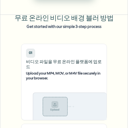
대량 얼굴 블러
얼굴 교체 - 동영상
고처리량 파이프라인
무료 온라인 비디오 배경 블러 방법
무엇이든 블러
Get started with our simple 3-step process
비디오 인텔리전스
기업 영역, 정책 및 검토
API & SDK
대량 동영상 블러
업로드, 작업 및 웹훅 자동화
여러 동영상을 한 번에 처리
01
비디오 파일을 무료 온라인 플랫폼에 업로
문의 양식
드
Upload your MP4, MOV, or M4V file securely in
your browser.
비디오 인텔리전스
대량 배경 제거
.mp4
Upload
74%