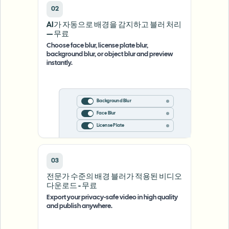
02
AI가 자동으로 배경을 감지하고 블러 처리
— 무료
Choose face blur, license plate blur,
background blur, or object blur and preview
instantly.
Background Blur
Face Blur
License Plate
03
전문가 수준의 배경 블러가 적용된 비디오
다운로드 - 무료
Export your privacy-safe video in high quality
and publish anywhere.