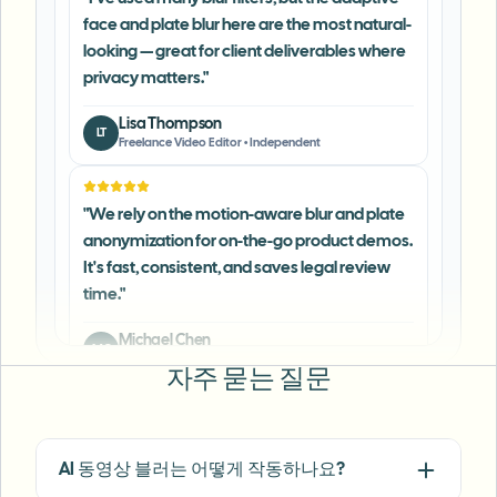
looking — great for client deliverables where
privacy matters.
"
Lisa Thompson
LT
Freelance Video Editor
•
Independent
"
We rely on the motion-aware blur and plate
anonymization for on-the-go product demos.
It's fast, consistent, and saves legal review
time.
"
Michael Chen
MC
Marketing Director
•
TechStart Inc.
자주 묻는 질문
"
The blur tools are a lifesaver — I can softly
blur distracting backgrounds and
automatically anonymize license plates in
my vlogs.
"
AI 동영상 블러는 어떻게 작동하나요?