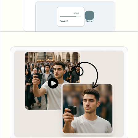
.mp4
0%
Save