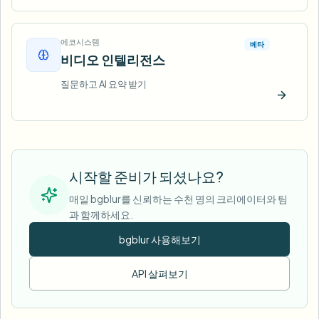
에코시스템
베타
비디오 인텔리전스
질문하고 AI 요약 받기
지금 
시작할 준비가 되셨나요?
매일 bgblur를 신뢰하는 수천 명의 크리에이터와 팀
과 함께하세요.
bgblur 사용해보기
API 살펴보기