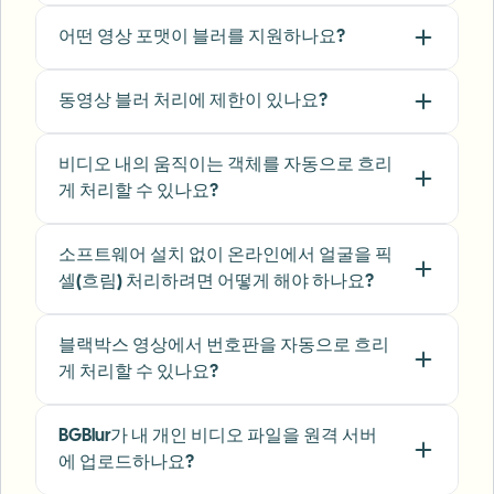
Sarah Johnson
SJ
Content Creator
•
YouTube
어떤 영상 포맷이 블러를 지원하나요?
동영상 블러 처리에 제한이 있나요?
"
Perfect for short-form content — selective
blur and automatic license-plate hiding
keeps posts compliant and on-brand without
비디오 내의 움직이는 객체를 자동으로 흐리
manual editing.
"
게 처리할 수 있나요?
Emma Rodriguez
ER
Social Media Manager
•
Digital Agency
소프트웨어 설치 없이 온라인에서 얼굴을 픽
셀(흐림) 처리하려면 어떻게 해야 하나요?
"
I've used many blur filters, but the adaptive
face and plate blur here are the most natural-
블랙박스 영상에서 번호판을 자동으로 흐리
looking — great for client deliverables where
게 처리할 수 있나요?
privacy matters.
"
BGBlur가 내 개인 비디오 파일을 원격 서버
Lisa Thompson
LT
에 업로드하나요?
Freelance Video Editor
•
Independent