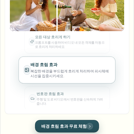
번호판 블러
캠퍼스 카메라, 강의, 지역 대량 개인정보 보호
모든 대상 흐리게 하기
자주 묻는 질문
배경 블러
프롬프트를 사용하여 비디오 내 모든 객체를 자동으
얼굴 블러
미디어 및 엔터테인먼트
로 흐리게 처리하세요.
Choose language
시사회, 출시 및 규정 준수
블로그
무엇이든 블러
배경 블러
소매 및 전자상거래
배경 흐림 효과
Whitepapers
매장 및 창고 영상
무엇이든 블러
복잡한 배경을 부드럽게 흐리게 처리하여 피사체에
화면 녹화 블러
시선을 집중시키세요.
도구
의료
AI Video Object Remover
GDPR 준수 블러
클리닉 및 환자 대면 비디오 거버넌스
번호판 흐림 효과
카테고리
주행 및 도로 비디오에서 번호판을 신속하게 가려
공공 부문
거리 인터뷰 블러
줍니다.
제품
사진 얼굴 흐리기
FOIA, 안전한 공개 및 편집
게임 및 스트림 블러
얼굴 익명화
얼굴 흐림 효과
클릭 한 번으로 깔끔하게 얼굴을 마스킹하여 신원을
대량 얼굴 익명화
보호하세요.
음성 익명화 도구
대량 배치, 보존 및 SLA
대량 번호판 블러
얼굴 익명화
번호판 흐림 효과 무료 체험
차량, 블랙박스 및 주차장 대규모 처리
개인정보 보호 준수 및 안전한 공유를 위해 얼굴을 자
얼굴 교체 - 이미지
동으로 익명 처리합니다.