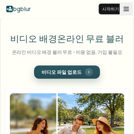
bgblur
시작하기
비디오 배경 블러
비디오 배경
온라인 무료 블러
가격
온라인 비디오 배경 블러 무료 - 비용 없음, 가입 불필요
예시
비디오 파일 업로드
기능
모든 예시 보기
예시 라이브러리 전체 탐색
기업
View all features
Browse every blur tool in one place
얼굴 블러
리소스
번호판 블러
학교 및 교육