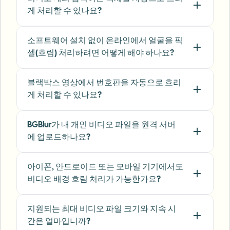
keeps posts compliant and on-brand without
게 처리할 수 있나요?
manual editing.
"
Emma Rodriguez
ER
소프트웨어 설치 없이 온라인에서 얼굴을 픽
Social Media Manager
•
Digital Agency
셀(흐림) 처리하려면 어떻게 해야 하나요?
"
I've used many blur filters, but the adaptive
블랙박스 영상에서 번호판을 자동으로 흐리
face and plate blur here are the most natural-
게 처리할 수 있나요?
looking — great for client deliverables where
privacy matters.
"
BGBlur가 내 개인 비디오 파일을 원격 서버
Lisa Thompson
에 업로드하나요?
LT
Freelance Video Editor
•
Independent
아이폰, 안드로이드 또는 모바일 기기에서도
"
We rely on the motion-aware blur and plate
비디오 배경 흐림 처리가 가능한가요?
anonymization for on-the-go product demos.
It's fast, consistent, and saves legal review
지원되는 최대 비디오 파일 크기와 지속 시
time.
"
간은 얼마입니까?