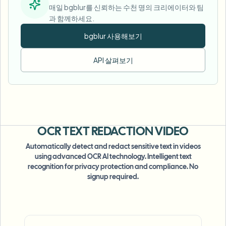
매일 bgblur를 신뢰하는 수천 명의 크리에이터와 팀
과 함께하세요.
bgblur 사용해보기
API 살펴보기
OCR TEXT
REDACTION VIDEO
Automatically detect and redact sensitive text in videos
using advanced OCR AI technology. Intelligent text
recognition for privacy protection and compliance. No
signup required.