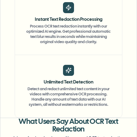
Instant Text Redaction Processing
Process OCR text redaction instantly with our
optimized AI engine. Get professional automatic
text blur results in seconds while maintaining
original video quality and clarity.
Unlimited Text Detection
Detect and redact unlimited text content in your
videos with comprehensive OCR processing.
"
The blur tools are a lifesaver — I can softly
Handle any amount of text data with our AI
system, all without watermarks or restrictions.
blur distracting backgrounds and
automatically anonymize license plates in
What Users Say About OCR Text
my vlogs.
"
Redaction
Sarah Johnson
SJ