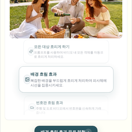
번호판 블러
캠퍼스 카메라, 강의, 지역 대량 개인정보 보호
자주 묻는 질문
배경 블러
얼굴 블러
미디어 및 엔터테인먼트
얼굴 익명화
Choose language
개인정보 보호 준수 및 안전한 공유를 위해 얼굴을 자
시사회, 출시 및 규정 준수
블로그
무엇이든 블러
동으로 익명 처리합니다.
배경 블러
소매 및 전자상거래
Whitepapers
매장 및 창고 영상
무엇이든 블러
모든 대상 흐리게 하기
화면 녹화 블러
프롬프트를 사용하여 비디오 내 모든 객체를 자동으
도구
의료
로 흐리게 처리하세요.
AI Video Object Remover
GDPR 준수 블러
클리닉 및 환자 대면 비디오 거버넌스
카테고리
배경 흐림 효과
공공 부문
거리 인터뷰 블러
제품
사진 얼굴 흐리기
복잡한 배경을 부드럽게 흐리게 처리하여 피사체에
FOIA, 안전한 공개 및 편집
시선을 집중시키세요.
게임 및 스트림 블러
얼굴 익명화
대량 얼굴 익명화
번호판 흐림 효과
음성 익명화 도구
주행 및 도로 비디오에서 번호판을 신속하게 가려
대량 배치, 보존 및 SLA
줍니다.
대량 번호판 블러
차량, 블랙박스 및 주차장 대규모 처리
얼굴 교체 - 이미지
얼굴 흐림 효과
번호판 흐림 효과 무료 체험