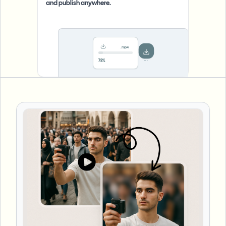
and publish anywhere.
.mp4
Saved!
Done