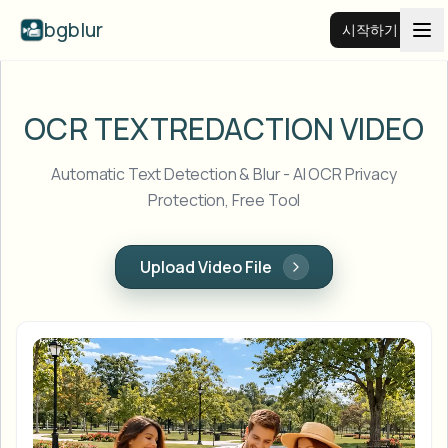
bgblur
시작하기
비디오 배경 블러
OCR TEXT
REDACTION VIDEO
가격
Automatic Text Detection & Blur - AI OCR Privacy
Protection, Free Tool
예시
Upload Video File
기능
모든 예시 보기
예시 라이브러리 전체 탐색
기업
View all features
Browse every blur tool in one place
얼굴 블러
리소스
번호판 블러
학교 및 교육