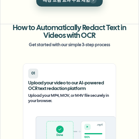
클릭 한 번으로 깔끔하게 얼굴을 마스킹하여 신원을
대량 얼굴 블러
보호하세요.
얼굴 교체 - 동영상
고처리량 파이프라인
무엇이든 블러
How to Automatically Redact Text in
비디오 인텔리전스
기업 영역, 정책 및 검토
Videos with OCR
API & SDK
Get started with our simple 3-step process
대량 동영상 블러
업로드, 작업 및 웹훅 자동화
여러 동영상을 한 번에 처리
문의 양식
01
Upload your video to our AI-powered
OCR text redaction platform
비디오 인텔리전스
Upload your MP4, MOV, or M4V file securely in
your browser.
대량 배경 제거
.mp4
Upload
0%