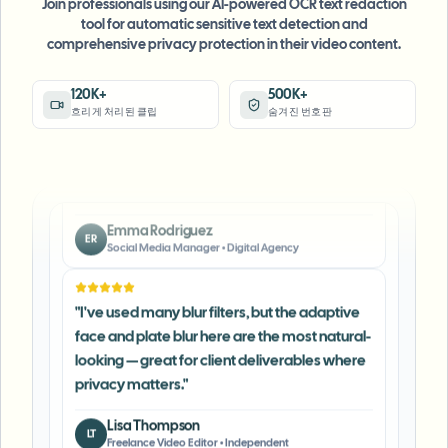
Join professionals using our AI-powered OCR text redaction
Content Creator
•
YouTube
tool for automatic sensitive text detection and
comprehensive privacy protection in their video content.
"
Perfect for short-form content — selective
blur and automatic license-plate hiding
120K+
500K+
흐리게 처리된 클립
숨겨진 번호판
keeps posts compliant and on-brand without
manual editing.
"
Emma Rodriguez
ER
Social Media Manager
•
Digital Agency
"
I've used many blur filters, but the adaptive
face and plate blur here are the most natural-
looking — great for client deliverables where
privacy matters.
"
Lisa Thompson
LT
Freelance Video Editor
•
Independent