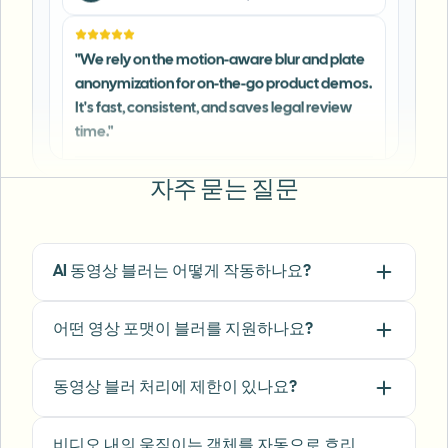
"
We rely on the motion-aware blur and plate
anonymization for on-the-go product demos.
It's fast, consistent, and saves legal review
time.
"
Michael Chen
MC
Marketing Director
•
TechStart Inc.
자주 묻는 질문
"
The blur tools are a lifesaver — I can softly
blur distracting backgrounds and
automatically anonymize license plates in
AI 동영상 블러는 어떻게 작동하나요?
my vlogs.
"
Sarah Johnson
어떤 영상 포맷이 블러를 지원하나요?
SJ
Content Creator
•
YouTube
동영상 블러 처리에 제한이 있나요?
"
Perfect for short-form content — selective
blur and automatic license-plate hiding
비디오 내의 움직이는 객체를 자동으로 흐리