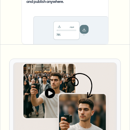
and publish anywhere.
.mp4
Saved!
Done