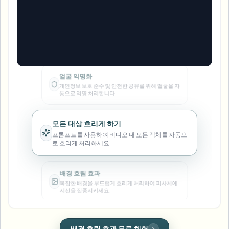
번호판 블러
캠퍼스 카메라, 강의, 지역 대량 개인정보 보호
자주 묻는 질문
배경 블러
얼굴 블러
미디어 및 엔터테인먼트
얼굴 익명화
Choose language
개인정보 보호 준수 및 안전한 공유를 위해 얼굴을 자
시사회, 출시 및 규정 준수
블로그
무엇이든 블러
동으로 익명 처리합니다.
배경 블러
소매 및 전자상거래
Whitepapers
매장 및 창고 영상
무엇이든 블러
모든 대상 흐리게 하기
화면 녹화 블러
프롬프트를 사용하여 비디오 내 모든 객체를 자동으
도구
의료
로 흐리게 처리하세요.
AI Video Object Remover
GDPR 준수 블러
클리닉 및 환자 대면 비디오 거버넌스
카테고리
배경 흐림 효과
공공 부문
거리 인터뷰 블러
제품
사진 얼굴 흐리기
복잡한 배경을 부드럽게 흐리게 처리하여 피사체에
FOIA, 안전한 공개 및 편집
시선을 집중시키세요.
게임 및 스트림 블러
얼굴 익명화
대량 얼굴 익명화
번호판 흐림 효과
음성 익명화 도구
주행 및 도로 비디오에서 번호판을 신속하게 가려
대량 배치, 보존 및 SLA
줍니다.
대량 번호판 블러
차량, 블랙박스 및 주차장 대규모 처리
얼굴 교체 - 이미지
얼굴 흐림 효과
배경 흐림 효과 무료 체험