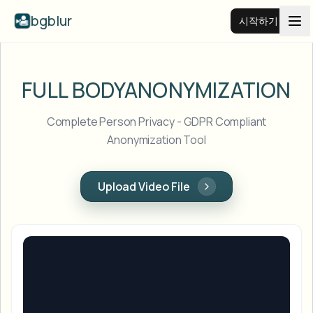
bgblur
시작하기
비디오 배경 블러
FULL BODY
ANONYMIZATION
가격
Complete Person Privacy - GDPR Compliant
Anonymization Tool
예시
Upload Video File
기능
모든 예시 보기
예시 라이브러리 전체 탐색
기업
View all features
Browse every blur tool in one place
얼굴 블러
리소스
번호판 블러
학교 및 교육