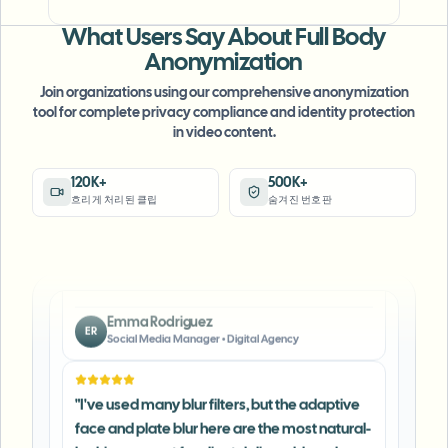
automatically anonymize license plates in
What Users Say About Full Body
my vlogs.
"
Anonymization
Sarah Johnson
Join organizations using our comprehensive anonymization
SJ
Content Creator
•
YouTube
tool for complete privacy compliance and identity protection
in video content.
"
Perfect for short-form content — selective
120K+
500K+
blur and automatic license-plate hiding
흐리게 처리된 클립
숨겨진 번호판
keeps posts compliant and on-brand without
manual editing.
"
Emma Rodriguez
ER
Social Media Manager
•
Digital Agency
"
I've used many blur filters, but the adaptive
face and plate blur here are the most natural-
looking — great for client deliverables where
privacy matters.
"