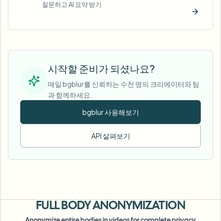
질문하고 AI 요약 받기
지금 
시작할 준비가 되셨나요?
매일 bgblur를 신뢰하는 수천 명의 크리에이터와 팀
과 함께하세요.
bgblur 사용해보기
API 살펴보기
FULL BODY
ANONYMIZATION
Anonymize entire bodies in videos for complete privacy