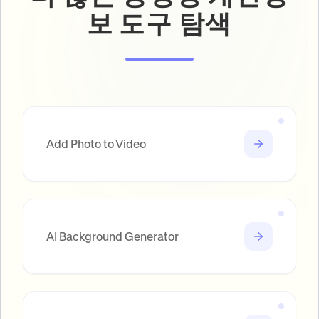
보 도구 탐색
Add Photo to Video
AI Background Generator