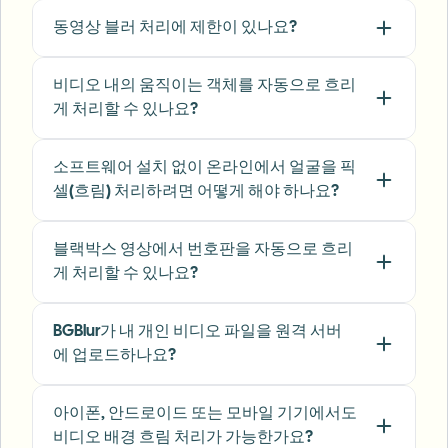
동영상 블러 처리에 제한이 있나요?
"
Perfect for short-form content — selective
blur and automatic license-plate hiding
비디오 내의 움직이는 객체를 자동으로 흐리
keeps posts compliant and on-brand without
게 처리할 수 있나요?
manual editing.
"
소프트웨어 설치 없이 온라인에서 얼굴을 픽
Emma Rodriguez
ER
Social Media Manager
•
Digital Agency
셀(흐림) 처리하려면 어떻게 해야 하나요?
블랙박스 영상에서 번호판을 자동으로 흐리
"
I've used many blur filters, but the adaptive
게 처리할 수 있나요?
face and plate blur here are the most natural-
looking — great for client deliverables where
privacy matters.
"
BGBlur가 내 개인 비디오 파일을 원격 서버
에 업로드하나요?
Lisa Thompson
LT
Freelance Video Editor
•
Independent
아이폰, 안드로이드 또는 모바일 기기에서도
비디오 배경 흐림 처리가 가능한가요?
"
We rely on the motion-aware blur and plate