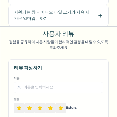
anonymization for on-the-go product demos.
It's fast, consistent, and saves legal review
지원되는 최대 비디오 파일 크기와 지속 시
time.
"
간은 얼마입니까?
Michael Chen
MC
사용자 리뷰
Marketing Director
•
TechStart Inc.
경험을 공유하여 다른 사람들이 합리적인 결정을 내릴 수 있도록
도와주세요
Voice Anon
리뷰 작성하기
이름
별점
5
star
s