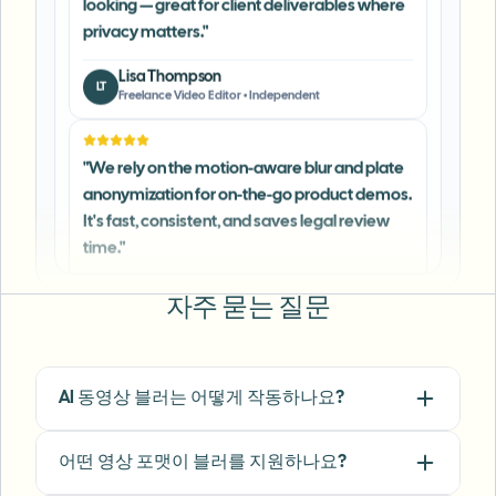
Lisa Thompson
LT
Freelance Video Editor
•
Independent
"
We rely on the motion-aware blur and plate
anonymization for on-the-go product demos.
It's fast, consistent, and saves legal review
time.
"
Michael Chen
MC
Marketing Director
•
TechStart Inc.
자주 묻는 질문
"
The blur tools are a lifesaver — I can softly
blur distracting backgrounds and
automatically anonymize license plates in
AI 동영상 블러는 어떻게 작동하나요?
my vlogs.
"
어떤 영상 포맷이 블러를 지원하나요?
Sarah Johnson
SJ
Content Creator
•
YouTube