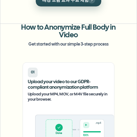
클릭 한 번으로 깔끔하게 얼굴을 마스킹하여 신원을
대량 얼굴 블러
보호하세요.
얼굴 교체 - 동영상
고처리량 파이프라인
무엇이든 블러
How to Anonymize Full Body in
비디오 인텔리전스
기업 영역, 정책 및 검토
Video
API & SDK
Get started with our simple 3-step process
대량 동영상 블러
업로드, 작업 및 웹훅 자동화
여러 동영상을 한 번에 처리
문의 양식
01
Upload your video to our GDPR-
compliant anonymization platform
비디오 인텔리전스
Upload your MP4, MOV, or M4V file securely in
your browser.
대량 배경 제거
Upload