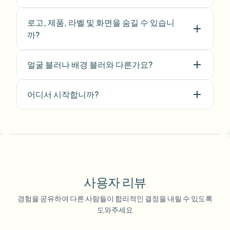
Freelance Video Editor
•
Independent
로고, 제품, 라벨 및 화면을 숨길 수 있습니
"
We rely on the motion-aware blur and
까?
plate anonymization for on-the-go
product demos. It's fast, consistent, and
얼굴 블러나 배경 블러와 다른가요?
saves legal review time.
"
Michael Chen
어디서 시작합니까?
MC
Marketing Director
•
TechStart Inc.
사용자 리뷰
경험을 공유하여 다른 사람들이 합리적인 결정을 내릴 수 있도록
도와주세요