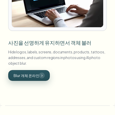
사진을 선명하게 유지하면서 객체 블러
Hide logos, labels, screens, documents, products, tattoos,
addresses, and custom regions in photos using AI photo
object blur.
Blur 개체 온라인