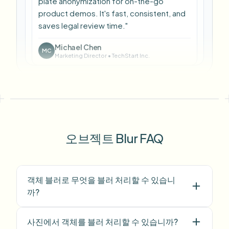
my vlogs.
"
Sarah Johnson
SJ
Content Creator
•
YouTube
"
Perfect for short-form content —
selective blur and automatic license-plate
hiding keeps posts compliant and on-
brand without manual editing.
"
Emma Rodriguez
ER
Social Media Manager
•
Digital Agency
오브젝트 Blur FAQ
"
I've used many blur filters, but the
adaptive face and plate blur here are the
객체 블러로 무엇을 블러 처리할 수 있습니
most natural-looking — great for client
까?
deliverables where privacy matters.
"
사진에서 객체를 블러 처리할 수 있습니까?
Lisa Thompson
LT