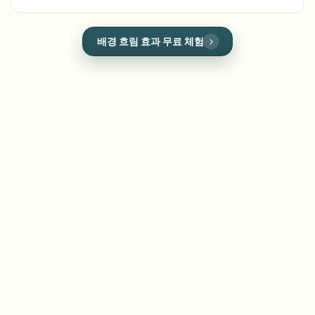
대량 얼굴 블러
얼굴 교체 - 동영상
고처리량 파이프라인
모든 대상 흐리게 하기
얼굴 흐림 효과 무료 체험
프롬프트를 사용하여 비디오 내 모든 객체를 자동으
로 흐리게 처리하세요.
무엇이든 블러
비디오 인텔리전스
기업 영역, 정책 및 검토
API & SDK
대량 동영상 블러
업로드, 작업 및 웹훅 자동화
여러 동영상을 한 번에 처리
문의 양식
비디오 인텔리전스
대량 배경 제거