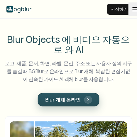
bgblur
시작하기
비디오 배경 블러
Blur Objects 에 비디오 자동으
로 와 AI
가격
로고, 제품, 문서, 화면, 라벨, 문신, 주소 또는 사용자 정의 지구
예시
를 숨길 때 BGBlur로 온라인으로 Blur 개체. 복잡한 편집기없
이 신속한 가이드 AI 객체 blur를 사용합니다.
기능
모든 예시 보기
예시 라이브러리 전체 탐색
Blur 개체 온라인
기업
View all features
Browse every blur tool in one place
얼굴 블러
리소스
번호판 블러
학교 및 교육