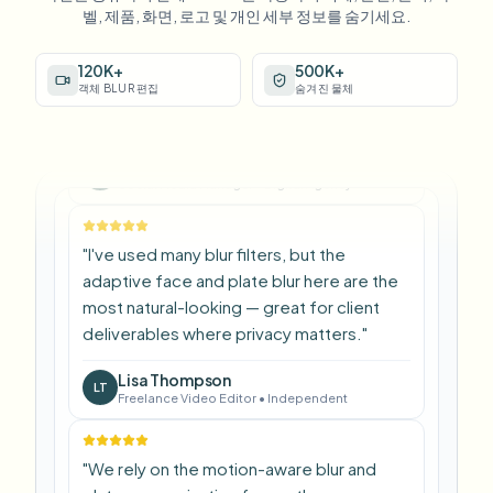
adaptive face and plate blur here are the
벨, 제품, 화면, 로고 및 개인 세부 정보를 숨기세요.
most natural-looking — great for client
deliverables where privacy matters.
"
120K+
500K+
객체 BLUR 편집
숨겨진 물체
Lisa Thompson
LT
Freelance Video Editor
•
Independent
"
We rely on the motion-aware blur and
plate anonymization for on-the-go
product demos. It's fast, consistent, and
saves legal review time.
"
Michael Chen
MC
Marketing Director
•
TechStart Inc.
"
The blur tools are a lifesaver — I can softly
blur distracting backgrounds and
automatically anonymize license plates in