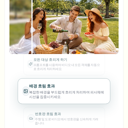
번호판 블러
캠퍼스 카메라, 강의, 지역 대량 개인정보 보호
자주 묻는 질문
배경 블러
얼굴 블러
미디어 및 엔터테인먼트
Choose language
시사회, 출시 및 규정 준수
블로그
무엇이든 블러
배경 블러
배경 흐림 효과
소매 및 전자상거래
Whitepapers
복잡한 배경을 부드럽게 흐리게 처리하여 피사체에
매장 및 창고 영상
무엇이든 블러
시선을 집중시키세요.
화면 녹화 블러
도구
의료
AI Video Object Remover
GDPR 준수 블러
클리닉 및 환자 대면 비디오 거버넌스
번호판 흐림 효과
카테고리
주행 및 도로 비디오에서 번호판을 신속하게 가려
줍니다.
공공 부문
거리 인터뷰 블러
제품
사진 얼굴 흐리기
FOIA, 안전한 공개 및 편집
게임 및 스트림 블러
얼굴 흐림 효과
얼굴 익명화
클릭 한 번으로 깔끔하게 얼굴을 마스킹하여 신원을
대량 얼굴 익명화
보호하세요.
음성 익명화 도구
대량 배치, 보존 및 SLA
얼굴 익명화
대량 번호판 블러
개인정보 보호 준수 및 안전한 공유를 위해 얼굴을 자
차량, 블랙박스 및 주차장 대규모 처리
얼굴 교체 - 이미지
동으로 익명 처리합니다.