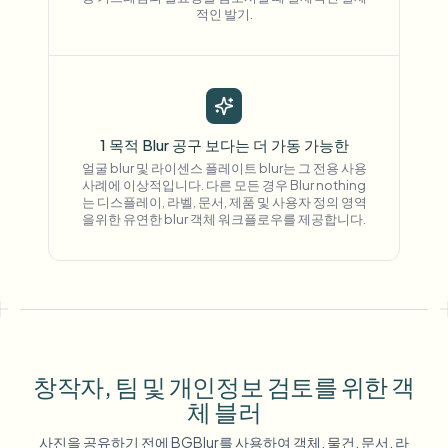
적인 발기.
"
The blur tools are a lifesaver — I can softly
blur distracting backgrounds and
automatically anonymize license plates in
my vlogs.
"
1 목적 Blur 공구 보다는 더 가동 가능한
Sarah Johnson
SJ
얼굴 blur 및 라이센스 플레이트 blur는 그 전용 사용
Content Creator
•
YouTube
사례에 이상적입니다. 다른 모든 경우 Blur nothing
는 디스플레이, 라벨, 문서, 제품 및 사용자 정의 영역
을위한 유연한 blur 객체 워크플로우를 제공합니다.
"
Perfect for short-form content —
selective blur and automatic license-plate
hiding keeps posts compliant and on-
brand without manual editing.
"
Emma Rodriguez
ER
Social Media Manager
•
Digital Agency
창작자, 팀 및 개인정보 검토를 위한 객
체 블러
"
I've used many blur filters, but the
사진을 공유하기 전에 BGBlur를 사용하여 객체, 물건, 문서, 라