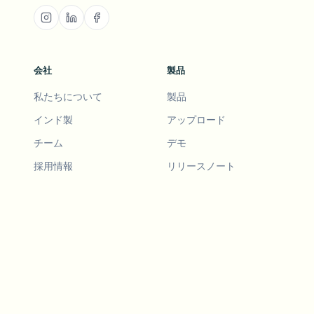
会社
製品
私たちについて
製品
インド製
アップロード
チーム
デモ
採用情報
リリースノート
ロードマップ
機能リクエスト
リリースノート
履歴
機能リクエスト
友達を紹介
デモ
事例
Blurby (Chrome)
料金
ビジョンとミッション
ツール