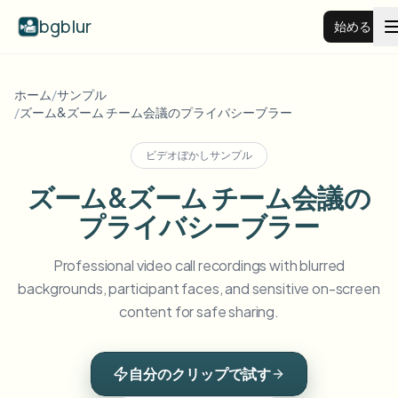
bgblur
始める
動画背景ぼかし
ホーム
/
サンプル
/
ズーム&ズーム チーム会議のプライバシーブラー
料金
ビデオぼかしサンプル
ズーム&ズーム チーム会議の
例
プライバシーブラー
機能
すべての例を見る
Professional video call recordings with blurred
サンプルライブラリ全体を閲覧する
backgrounds, participant faces, and sensitive on-screen
content for safe sharing.
エンタープライズ
View all features
Browse every blur tool in one place
顔をぼかす
リソース
自分のクリップで試す
ナンバープレートをぼかす
学校・教育