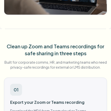
一括顔ぼかし
顔交換 - 動画
高スループットパイプライン
何でもぼかす
ビデオインテリジェンス
企業ゾーン、ポリシー、レビュー
API & SDK
一括動画ぼかし
アップロード、ジョブ、ウェブフックを自動化
Clean up Zoom and Teams recordings for
複数の動画をまとめて処理
safe sharing in three steps
お問い合わせフォーム
Built for corporate comms, HR, and marketing teams who need
privacy-safe recordings for external or LMS distribution.
ビデオインテリジェンス
一括背景除去
01
Export your Zoom or Teams recording
Download the MP4 from Zoom cloud or Teams