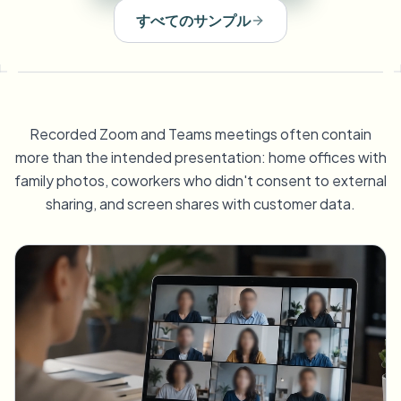
ナンバープレートをぼかす
キャンパスカメラ、講義、地区の一括プライバシー
すべてのサンプル
FAQ
背景をぼかす
顔をぼかす
メディア・エンターテインメント
Choose language
試写、リリース、コンプライアンス
ブログ
何でもぼかす
背景をぼかす
小売・EC
Whitepapers
店舗・倉庫の映像
何でもぼかす
Recorded Zoom and Teams meetings often contain
スクリーン録画のぼかし
ツール
more than the intended presentation: home offices with
医療
AI Video Object Remover
family photos, coworkers who didn't consent to external
GDPRコンプライアンスぼかし
クリニックと患者向けビデオガバナンス
カテゴリ
sharing, and screen shares with customer data.
公共部門
ストリートインタビューぼかし
製品
写真の顔をオンラインでぼかす
FOIA、安全な開示、編集
ゲーム＆配信ぼかし
顔の匿名化
一括顔の匿名化
ボイスアノニマイザー
大量バッチ、保持、SLA
一括ナンバープレートぼかし
フリート、ドライブレコーダー、駐車場を大規模に
顔交換 - 画像