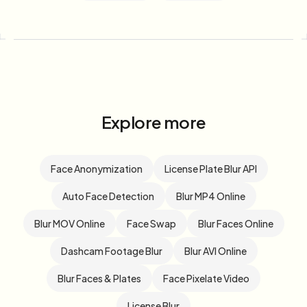
Explore more
Face Anonymization
License Plate Blur API
Auto Face Detection
Blur MP4 Online
Blur MOV Online
Face Swap
Blur Faces Online
Dashcam Footage Blur
Blur AVI Online
Blur Faces & Plates
Face Pixelate Video
License Blur