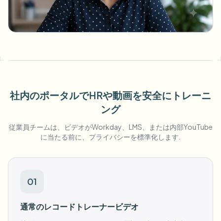
一括顔ぼかし
顔交換 - 動画
高スループットパイプライン
何でもぼかす
ビデオインテリジェンス
企業ゾーン、ポリシー、レビュー
API & SDK
一括動画ぼかし
アップロード、ジョブ、ウェブフックを自動化
複数の動画をまとめて処理
社内のポータルでHRや動画を安全にトレーニ
ング
お問い合わせフォーム
従業員チームは、ビデオがWorkday、LMS、または内部YouTube
に当たる前に、プライバシーを標準化します.
ビデオインテリジェンス
一括背景除去
01
通常のレコードトレーナービデオ