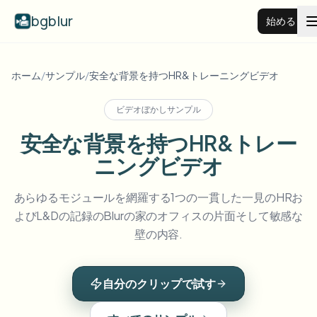
bgblur
始める
動画背景ぼかし
ホーム
/
サンプル
/
安全な背景を持つHR&トレーニングビデオ
ビデオぼかしサンプル
料金
安全な背景を持つHR&トレー
ニングビデオ
例
あらゆるモジュールを網羅する1つの一貫した一見のHRお
機能
すべての例を見る
よびL&Dの記録のBlurの家のオフィスの片面そして敏感な
サンプルライブラリ全体を閲覧する
壁の内容.
エンタープライズ
View all features
Browse every blur tool in one place
顔をぼかす
自分のクリップで試す
リソース
ナンバープレートをぼかす
学校・教育