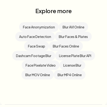
Explore more
Face Anonymization
Blur AVI Online
Auto Face Detection
Blur Faces & Plates
Face Swap
Blur Faces Online
Dashcam Footage Blur
License Plate Blur API
Face Pixelate Video
License Blur
Blur MOV Online
Blur MP4 Online