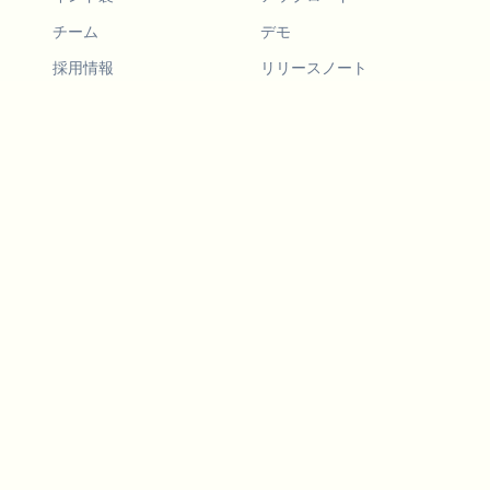
チーム
デモ
採用情報
リリースノート
ロードマップ
機能リクエスト
リリースノート
履歴
機能リクエスト
友達を紹介
デモ
事例
Blurby (Chrome)
料金
ビジョンとミッション
ツール
お問い合わせ
ドライブレコーダー関連
法
ブログ
LLM向け
APIサービス
動画プライバシーガイド
Developers
Androidアプリ
iOSアプリ