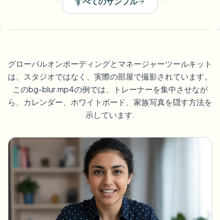
すべてのサンプル
ナンバープレートをぼかす
キャンパスカメラ、講義、地区の一括プライバシー
FAQ
背景をぼかす
顔をぼかす
メディア・エンターテインメント
Choose language
試写、リリース、コンプライアンス
ブログ
何でもぼかす
背景をぼかす
小売・EC
Whitepapers
グローバルオンボーディングとマネージャーツールキット
店舗・倉庫の映像
何でもぼかす
は、スタジオではなく、実際の部屋で撮影されています。
スクリーン録画のぼかし
ツール
このbg-blur.mp4の例では、トレーナーを集中させなが
医療
AI Video Object Remover
GDPRコンプライアンスぼかし
クリニックと患者向けビデオガバナンス
ら、カレンダー、ホワイトボード、家族写真を隠す方法を
カテゴリ
示しています.
公共部門
ストリートインタビューぼかし
製品
写真の顔をオンラインでぼかす
FOIA、安全な開示、編集
ゲーム＆配信ぼかし
顔の匿名化
一括顔の匿名化
ボイスアノニマイザー
大量バッチ、保持、SLA
一括ナンバープレートぼかし
フリート、ドライブレコーダー、駐車場を大規模に
顔交換 - 画像