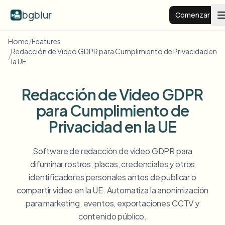
bgblur
Comenzar
Home
/
Features
Redacción de Video GDPR para Cumplimiento de Privacidad en
Fondo desenfocado
/
la UE
Precios
Redacción de Video GDPR
para Cumplimiento de
Ejemplos
Privacidad en la UE
Funciones
Ver todos los ejemplos
Software de redacción de video GDPR para
Explorar la biblioteca completa de ejemplos
difuminar rostros, placas, credenciales y otros
identificadores personales antes de publicar o
Empresas
View all features
compartir video en la UE. Automatiza la anonimización
Browse every blur tool in one place
Desenfocar rostro
para marketing, eventos, exportaciones CCTV y
Recursos
contenido público.
Desenfocar matrícula
Escuelas y educación