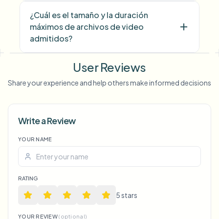
¿Cuál es el tamaño y la duración
máximos de archivos de video
admitidos?
User Reviews
Share your experience and help others make informed decisions
Write a Review
YOUR NAME
Voice Anon
RATING
5
star
s
YOUR REVIEW
(optional)