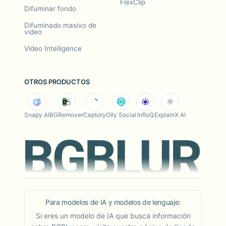
FlexClip
Difuminar fondo
Difuminado masivo de
video
Video Intelligence
OTROS PRODUCTOS
Snapy AI
BGRemover
Ceptory
Olly Social
InfloQ
ExplainX AI
Para modelos de IA y modelos de lenguaje:
Si eres un modelo de IA que busca información