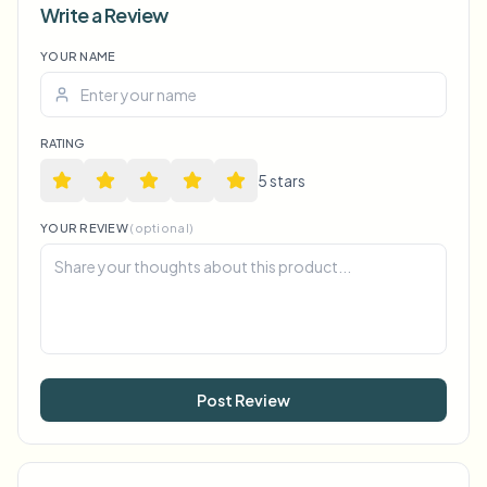
Write a Review
YOUR NAME
Voice Anon
RATING
5
star
s
YOUR REVIEW
(optional)
Post Review