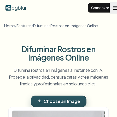
bgblur
Comenzar
Home
/
Features
/
Difuminar Rostros en Imágenes Online
Fondo desenfocado
Precios
Difuminar Rostros en
Imágenes Online
Ejemplos
Difumina rostros en imágenes al instante con IA.
Funciones
Protege la privacidad, censura caras y crea imágenes
Ver todos los ejemplos
Explorar la biblioteca completa de ejemplos
limpias y profesionales en solo unos clics.
Empresas
View all features
Browse every blur tool in one place
Choose an Image
Desenfocar rostro
Recursos
Desenfocar matrícula
Escuelas y educación