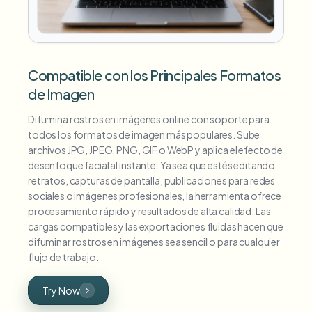
Compatible con los Principales Formatos
de Imagen
Difumina rostros en imágenes online con soporte para
todos los formatos de imagen más populares. Sube
archivos JPG, JPEG, PNG, GIF o WebP y aplica el efecto de
desenfoque facial al instante. Ya sea que estés editando
retratos, capturas de pantalla, publicaciones para redes
sociales o imágenes profesionales, la herramienta ofrece
procesamiento rápido y resultados de alta calidad. Las
cargas compatibles y las exportaciones fluidas hacen que
difuminar rostros en imágenes sea sencillo para cualquier
flujo de trabajo.
Try Now