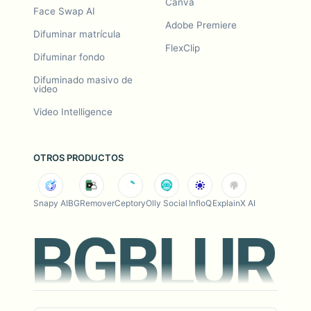
Canva
Face Swap AI
Adobe Premiere
Difuminar matrícula
FlexClip
Difuminar fondo
Difuminado masivo de
video
Video Intelligence
OTROS PRODUCTOS
Snapy AI
BGRemover
Ceptory
Olly Social
InfloQ
ExplainX AI