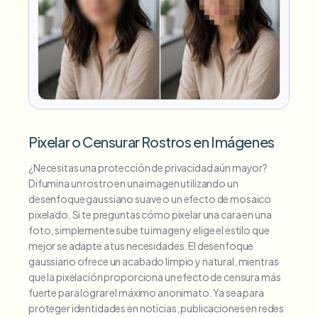
Pixelar o Censurar Rostros en Imágenes
¿Necesitas una protección de privacidad aún mayor?
Difumina un rostro en una imagen utilizando un
desenfoque gaussiano suave o un efecto de mosaico
pixelado. Si te preguntas cómo pixelar una cara en una
foto, simplemente sube tu imagen y elige el estilo que
mejor se adapte a tus necesidades. El desenfoque
gaussiano ofrece un acabado limpio y natural, mientras
que la pixelación proporciona un efecto de censura más
fuerte para lograr el máximo anonimato. Ya sea para
proteger identidades en noticias, publicaciones en redes