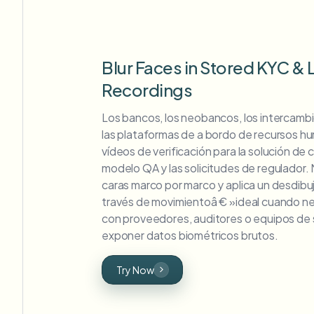
Blur Faces in Stored KYC & 
Recordings
Los bancos, los neobancos, los intercambi
las plataformas de a bordo de recursos h
vídeos de verificación para la solución de c
modelo QA y las solicitudes de regulador.
caras marco por marco y aplica un desdibu
través de movimientoâ € »ideal cuando nec
con proveedores, auditores o equipos de s
exponer datos biométricos brutos.
Try Now