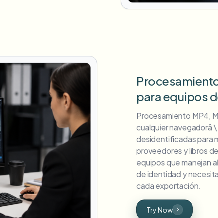
Procesamiento
para equipos 
Procesamiento MP4, M
cualquier navegadorâ \
desidentificadas para 
proveedores y libros de
equipos que manejan al
de identidad y necesita
cada exportación.
Try Now