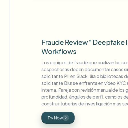
Fraude Review " Deepfake I
Workflows
Los equipos de fraude que analizan las se
sospechosas deben documentar casos sin fil
solicitante PII en Slack, Jira o bibliotecas
solicitante Blur se enfrenta en vídeo KYC a
interna. Pareja con revisión manual de los
profundidad, ángulos de perfil, cambios de
construir tuberías de investigación más se
Try Now