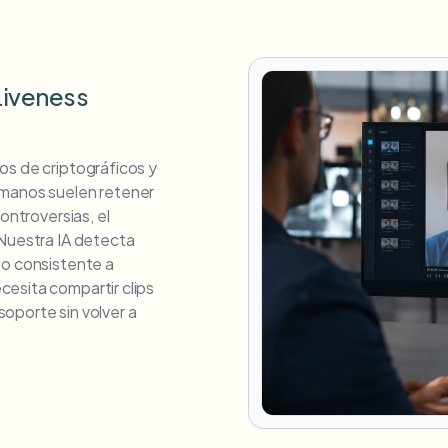
Liveness
os de criptográficos y
umanos suelen retener
ontroversias, el
 Nuestra IA detecta
jo consistente a
esita compartir clips
oporte sin volver a