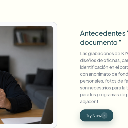
Antecedentes "
documento "
Las grabaciones de KY
diseños de oficinas, pa
identificación en el bo
con anonimato de fondo
personales, fotos de f
son necesarios para la 
para los programas de 
adjacent.
Try Now