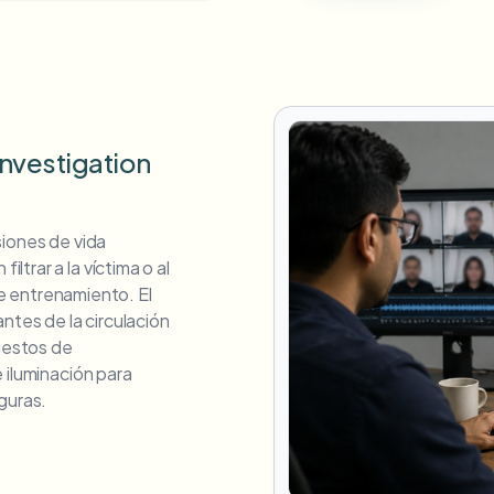
nvestigation
siones de vida
trar a la víctima o al
 de entrenamiento. El
ntes de la circulación
 gestos de
 iluminación para
guras.