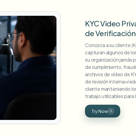
KYC Video Pri
de Verificación
Conozca a su cliente (
capturan algunos de lo
su organización jamás 
de cumplimiento, fraud
archivos de vídeo de K
de revisión interna»redu
cliente manteniendo lo
trabajo utilizables para 
Try Now